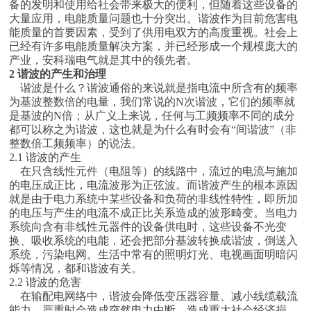
备的发明和使用给社会带来极大的便利，但随着这些设备的
大量应用，电能质量问题也十分突出。谐波作为目前危害电
能质量的首要因素，受到了供用电双方的高度重视。社会上
已经有许多电能质量解决方案，并已经形成一个规模庞大的
产业，安科瑞电气就是其中的领先者。
2 谐波的产生和治理
谐波是什么？谐波通俗的来说就是指电流中所含有的频率
为基波整数倍的电量，我们常说的N次谐波，它们的频率就
是基波的N倍；从广义上来说，任何与工频频率不同的成分
都可以称之为谐波，这也就是为什么有时会有“间谐波”（非
整数倍工频频率）的说法。
2.1 谐波的产生
在只含线性元件（电阻等）的线路中，流过的电流与施加
的电压成正比，电流波形为正弦波。而谐波产生的根本原因
就是由于电力系统中某些设备和负荷的非线性特性，即所加
的电压与产生的电流不成正比关系造成的波形畸变。当电力
系统向含有非线性元器件的设备供电时，这些设备不光变
换、吸收系统的电能，还会把部分基波转换成谐波，倒送入
系统，污染电网。生活中常有的照明灯光、电视画面明暗闪
烁等情况，都和谐波有关。
2.2 谐波的危害
在输配电网络中，谐波会降低变压器容量、减小线缆载流
能力，严重时会造成突然电力中断，造成重大社会经济损