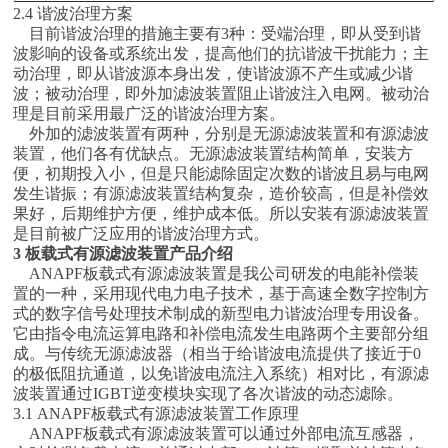
2.4 谐波治理方案
目前谐波治理的措施主要有3种：受端治理，即从受到谐
波影响的设备或系统出发，提高他们的抗谐波干扰能力；主
动治理，即从谐波源本身出发，使谐波源不产生或减少谐
波；被动治理，即外加滤波装置阻止谐波注入电网。被动治
理是目前采用最广泛的谐波治理方案。
外加的滤波装置有两种，分别是无源滤波装置和有源滤波
装置，他们各有优缺点。无源滤波装置结构简单，安装方
便，初期投入小，但是只能滤除固定次数的谐波且易与电网
发生谐振；有源滤波装置结构复杂，造价较高，但是补偿效
果好，后期维护方便，维护成本低。所以安装有源滤波装置
是目前被广泛应用的谐波治理方式。
3 板载式有源滤波装置产品介绍
ANAPF板载式有源滤波装置是我公司研发的电能补偿装
置的一种，采用现代电力电子技术，基于高速全数字控制方
式的数字信号处理技术制成的新型电力谐波治理专用设备。
它由指令电流运算电路和补偿电流发生电路两个主要部分组
成。与传统无源滤波器（相当于给谐波电流提供了接近于0
的极低阻抗通道，以免谐波电流注入系统）相对比，有源滤
波装置通过IGBT逆变模块实现了各次谐波的动态滤除。
3.1 ANAPF板载式有源滤波装置工作原理
ANAPF板载式有源滤波装置可以通过外部电流互感器，