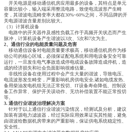
开关电源是移动通信机房应用最多的设备，其特点是单元
容量比较小，输入端采用整流电路，致使电流波形产生畸
变，其谐波电流畸变率大都在30%~60%之间，不同品牌的开
关电源谐波含量差别比较大。
（3）计算机设备
电路中的开关器件及感性负载工作于高频开关状态而产生
脉冲，计算机设备产生谐波以3次、5次和7次为主。
2、通信行业的电能质量问题及危害
移动通信设备对电能质量要求极高，移动通信机房作为移
动公司的核心区域，必须保证配电系统和用电设备安全可靠
运行，一旦发生电气事故造成停电或设备故障造成停机，造
成的经济损失和社会负面影响很难估量。
非线性设备在使用过程中会产生大量的谐波，导致电压、
电流波形发生畸变，严重影响机房供电安全,诸如电缆发热、
备用柴油发电机组无法正常投切、IT设备寿命降低、控制设
备工作异常、保护开关误动作、无功补偿装置不能正常投切
等。
3. 通信行业谐波治理解决方案
针对于以上通信行业谐波污染情况，经测试及分析，建议
加装有源电力滤波器，经过实际应用效果证实其性能，避免
由谐波给数据机房带来的严重影响，保证供电系统稳定性、
安全性。