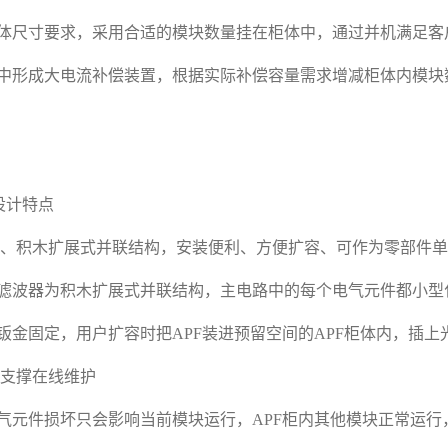
体尺寸要求，采用合适的模块数量挂在柜体中，通过并机满足客
中形成大电流补偿装置，根据实际补偿容量需求增减柜体内模块
化设计特点
设计、积木扩展式并联结构，安装便利、方便扩容、可作为零部件
波器为积木扩展式并联结构，主电路中的每个电气元件都小型化
钣金固定，用户扩容时把APF装进预留空间的APF柜体内，插上
，支撑在线维护
元件损坏只会影响当前模块运行，APF柜内其他模块正常运行，