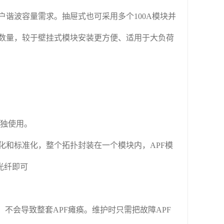
户谐波容量需求。抽屉式也可采用多个
10
0A模块并
数量，较于壁挂式模块安装更方便、适用于大负荷
单独使用。
和标准化，整个拓扑封装在一个模块内，APF模
光纤即可
不会导致整套APF瘫痪。维护时只需把故障APF