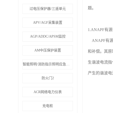
题。
过电压保护器/三遥单元
APV/AGF采集装置
1.ANAPF
AGP/ADDC/APSM监控
ANAPF有
AM中压保护装置
和补偿。其原
生谐波电流指
智能照明/消防指示照明应急疏散
产生的谐波电
防火门2
ACR网络电力仪表
充电桩