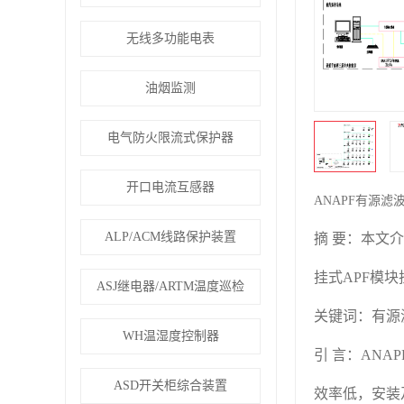
无线多功能电表
油烟监测
电气防火限流式保护器
开口电流互感器
ANAPF有源
ALP/ACM线路保护装置
摘 要：本文
挂式APF模
ASJ继电器/ARTM温度巡检
关键词：有源滤
WH温湿度控制器
引 言：AN
ASD开关柜综合装置
效率低，安装