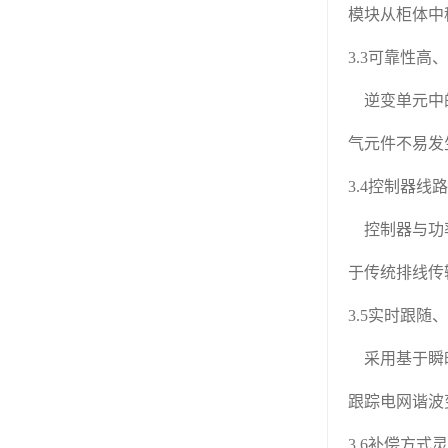
模块从柜体中
3.3可靠性高
逆变单元中的
气元件不易发
3.4控制器线
控制器与功率
于传统排线传
3.5实时跟随
采用基于瞬时
跟踪电网谐波
3.6补偿方式