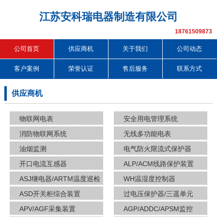
江苏安科瑞电器制造有限公司
18761509873
公司首页
供应商机
关于我们
公司动态
客户案例
荣誉认证
售后服务
联系方式
供应商机
物联网电表
安全用电管理系统
消防物联网系统
无线多功能电表
油烟监测
电气防火限流式保护器
开口电流互感器
ALP/ACM线路保护装置
ASJ继电器/ARTM温度巡检
WH温湿度控制器
ASD开关柜综合装置
过电压保护器/三遥单元
APV/AGF采集装置
AGP/ADDC/APSM监控