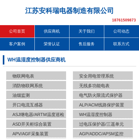
江苏安科瑞电器制造有限公司
18761509873
公司首页
供应商机
关于我们
公司动态
客户案例
荣誉认证
售后服务
联系方式
WH温湿度控制器供应商机
物联网电表
安全用电管理系统
消防物联网系统
无线多功能电表
油烟监测
电气防火限流式保护器
开口电流互感器
ALP/ACM线路保护装置
ASJ继电器/ARTM温度巡检
WH温湿度控制器
ASD开关柜综合装置
过电压保护器/三遥单元
APV/AGF采集装置
AGP/ADDC/APSM监控