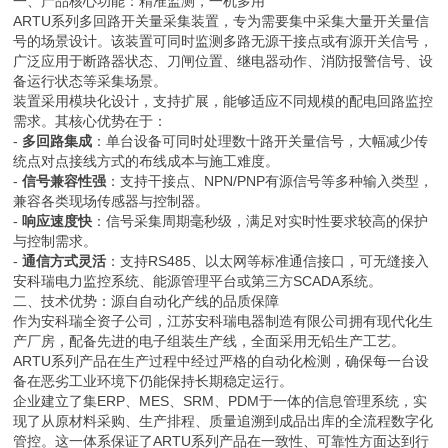
一、产品核心功能：精准监测，一机多用
ARTU系列多回路开关量采集装置，专为需要集中采集大量开关量信
号的场景设计。该装置可同时监测多路无源干接点或有源开关信号，
广泛应用于断路器状态、刀闸位置、继电器动作、消防报警信号、设
备运行状态等采集场景。
装置采用模块化设计，支持扩展，能够适应不同规模的配电回路监控
需求。其核心优势在于：
-
多回路集成
：单台设备可同时处理数十路开关量信号，大幅减少传
统点对点接线方式的布线成本与施工难度。
-
信号兼容性强
：支持干接点、NPN/PNP有源信号等多种输入类型，
兼容各类现场传感器与控制器。
-
响应速度快
：信号采集周期毫秒级，满足对实时性要求较高的保护
与控制需求。
-
通信方式灵活
：支持RS485、以太网等标准通信接口，可无缝接入
安科瑞电力监控系统、能源管理平台或第三方SCADA系统。
二、技术优势：源自自动化产线的品质保障
作为安科瑞全资子公司，江苏安科瑞电器制造有限公司拥有现代化生
产厂房，配备先进的电子组装生产线，全面采用无铅生产工艺。
ARTU系列产品在生产过程中经过严格的自动化检测，确保每一台设
备在恶劣工业环境下仍能保持长期稳定运行。
企业建立了集ERP、MES、SRM、PDM于一体的信息管理系统，实
现了从原材料采购、生产排程、质量追溯到成品出库的全流程数字化
管控。这一体系保证了ARTU系列产品在一致性、可靠性方面达到行