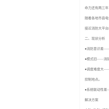
命力还有两三年
随着各地市县电
接近消防大平台
二、现状分析
●消防意识差—
●模式旧——消
●调度难度大—
控制地点。
●系统联动性差
解决方案