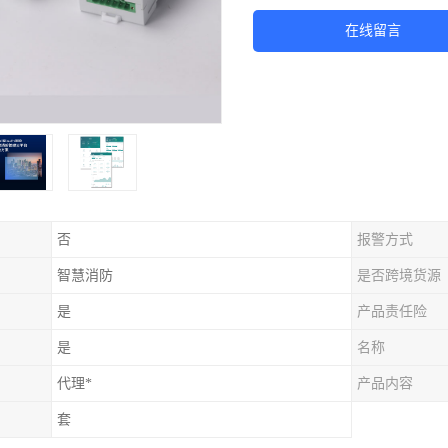
在线留言
否
报警方式
智慧消防
是否跨境货源
是
产品责任险
是
名称
代理*
产品内容
套