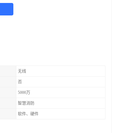
无线
否
5000万
智慧消防
软件、硬件