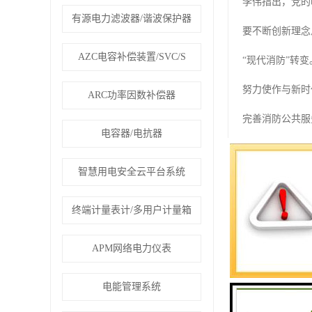
李伟指出，党的
有源电力滤波器/谐波保护器
要不断创新理念
AZC电容补偿装置/SVC/S
“现代消防”转变
努力使作与新时
ARC功率因数补偿器
完善消防公共服
电容器/电抗器
幸福感和安全感
智慧用电安全云平台系统
三、智慧消防物
3.1网络拓扑图
终端计量表计/多用户计量箱
3.2 智慧消防
APM网络电力仪表
远程传感器不间
电能管理系统
智能巡检有效覆