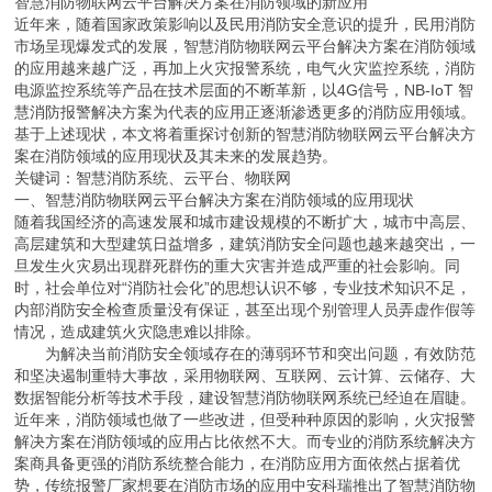
智慧消防物联网云平台解决方案在消防领域的新应用
近年来，随着国家政策影响以及民用消防安全意识的提升，民用消防
市场呈现爆发式的发展，智慧消防物联网云平台解决方案在消防领域
的应用越来越广泛，再加上火灾报警系统，电气火灾监控系统，消防
电源监控系统等产品在技术层面的不断革新，以4G信号，NB-IoT 智
慧消防报警解决方案为代表的应用正逐渐渗透更多的消防应用领域。
基于上述现状，本文将着重探讨创新的智慧消防物联网云平台解决方
案在消防领域的应用现状及其未来的发展趋势。
关键词：智慧消防系统、云平台、物联网
一、智慧消防物联网云平台解决方案在消防领域的应用现状
随着我国经济的高速发展和城市建设规模的不断扩大，城市中高层、
高层建筑和大型建筑日益增多，建筑消防安全问题也越来越突出，一
旦发生火灾易出现群死群伤的重大灾害并造成严重的社会影响。同
时，社会单位对“消防社会化”的思想认识不够，专业技术知识不足，
内部消防安全检查质量没有保证，甚至出现个别管理人员弄虚作假等
情况，造成建筑火灾隐患难以排除。
为解决当前消防安全领域存在的薄弱环节和突出问题，有效防范
和坚决遏制重特大事故，采用物联网、互联网、云计算、云储存、大
数据智能分析等技术手段，建设智慧消防物联网系统已经迫在眉睫。
近年来，消防领域也做了一些改进，但受种种原因的影响，火灾报警
解决方案在消防领域的应用占比依然不大。而专业的消防系统解决方
案商具备更强的消防系统整合能力，在消防应用方面依然占据着优
势，传统报警厂家想要在消防市场的应用中安科瑞推出了智慧消防物