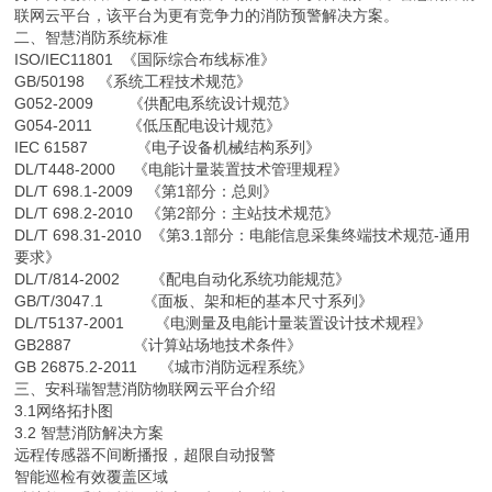
联网云平台，该平台为更有竞争力的消防预警解决方案。
二、智慧消防系统标准
ISO/IEC11801 《国际综合布线标准》
GB/50198 《系统工程技术规范》
G052-2009 《供配电系统设计规范》
G054-2011 《低压配电设计规范》
IEC 61587 《电子设备机械结构系列》
DL/T448-2000 《电能计量装置技术管理规程》
DL/T 698.1-2009 《第1部分：总则》
DL/T 698.2-2010 《第2部分：主站技术规范》
DL/T 698.31-2010 《第3.1部分：电能信息采集终端技术规范-通用
要求》
DL/T/814-2002 《配电自动化系统功能规范》
GB/T/3047.1 《面板、架和柜的基本尺寸系列》
DL/T5137-2001 《电测量及电能计量装置设计技术规程》
GB2887 《计算站场地技术条件》
GB 26875.2-2011 《城市消防远程系统》
三、安科瑞智慧消防物联网云平台介绍
3.1网络拓扑图
3.2 智慧消防解决方案
远程传感器不间断播报，超限自动报警
智能巡检有效覆盖区域