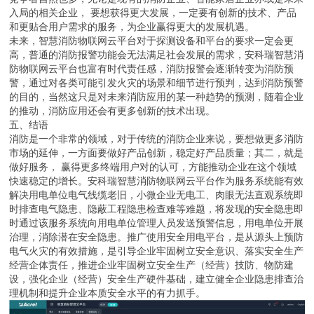
入局的相关企业， 要想获得更大发展，一定要有创新的技术、产品
和更贴合用户需求的服务，为企业赢得更大的发展机遇。
未来，智慧消防物联网云平台对于探测设备和平台的要求一定会更
高，普通的消防报警功能会无法满足社会发展的需求，安科瑞智慧消
防物联网云平台也富有时代责任感，消防报警会逐渐转变为消防预
警，通过对各类可能引发火灾的场景和细节进行预判，达到消防预警
的目的，当然这只是对未来消防应用的某一种趋势的预测，随着企业
的推动，消防应用还会有更多创新的技术出现。
五、结语
消防是一个非常的领域，对于传统的消防企业来说，要想做更多消防
市场的延伸，一方面要做好产品创新，稳定好产品质量；其二，就是
做好服务， 赢得更多终端用户对的认可，方能推动企业在这个领域
快速稳定的增长。安科瑞智慧消防物联网云平台作为服务系统能有效
解决用电单位电气线缆老旧，小微企业无电工、肉眼无法直观系统即
时排查电气隐患、隐蔽工程隐患检查难等难题，将发现的安全隐患即
时通过该服务系统向用电单位管理人员发送预警信息，用电单位开展
治理，消除潜在安全隐患。推广使用安全用电平台，是从源头上预防
电气火灾的有效措施，是引导企业牢固树立安全意识、落实安全生产
经营企体责任，推进企业牢固树立安全生产（经营）技防、物防建
设，强化企业（经营）安全生产硬件基础，建立健全企业隐患排查治
理机制和提升企业本质安全水平的有力抓手。