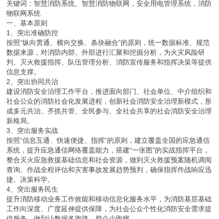
关键词：智慧消防系统、智慧消防物联网，安全用电管理系统，消防
物联网系统
一、基本原则
1、突出准确防控
按照“纵向贯通、横向交换、条块融合”的原则，统一数据标准、规范
数据来源，对消防内部、外部进行汇聚和挖掘分析，为火灾风险研
判、灭火救援指挥、队伍管理分析、消防宣传服务和指挥决策等提供
信息支撑。
2、突出协同共治
建设消防安全治理工作平台，推进面向部门、社会单位、中介组织和
社会公众的消防社会化发展进程，创新社会消防安全治理新模式，形
成多元共治、齐抓共管、全民参与、全社会共享的社会消防安全治理
新格局。
3、突出服务实战
按照“信息互通、快速便捷、指挥”的原则，建立覆盖全国的应急通信
系统，提升应急通信网络覆盖能力，搭建“一张图”的实战指挥平台，
整合灭火应急救援基础信息和社会资源，做到灭火救援预案随机调阅
查询、作战全程评估和灾害事故发展趋势预判，确保指挥作战响应迅
捷、决策科学。
4、突出服务民生
提升消防移动业务工作效能和移动信息化服务水平，为消防基层基础
工作向深度、广度延伸提供保障，为社会公众个性化消防安全需求提
供服务，做到让数据多跑路、群众少跑腿。