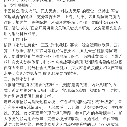
5、突出警地融合
牢固树立“警力有限、民力无穷、科技力无尽”的理念，坚持走“军合、
警地融合”的道路，充分发挥天津、上海、沈阳、四川消防研究所的
作用，加强与、高等院校、科研机构等深度合作，借助社会优势资
源，借助“外力”联合开展项目攻关和关键技术研究，充分运用先进实
用的消防科技成果。
二、工作目标
按照《消防信息化“十三五”总体规划》要求，综合运用物联网、云计
算、大数据、移动互联网等新兴信息技术，加快推进“智慧消防”建
设，促进信息化与消防业务工作的深度融合，为构建立体化、全覆盖
的社会火灾防控体系，打造符合实战要求的现代消防警务勤务机制提
供有力支撑，提升社会火灾防控能力、灭火应急救援能力和队伍管理
水平，实现“传统消防”向“现代消防”的转变。
三、智慧消防任务
在推进“智慧消防”建设的基础上，按照“急需先建、内外共建”的方
式，近两年抓好“五大项目”建设，实现动态感知、智能研判、防控，
为作和建设提供信息化支撑。
建设城市物联网消防远程系统，打造城市消防远程系统“升级版”，综
合利用RFID(射频识别)、无线传感、云计算、大数据等技术，依托有
线、无线、移动互联网等现代通信手段，整合已有的各数据中心，扩
大系统的联网用户数量，完善系统报警联动、设施巡检、单位管理、
消防监督等功能。在传统监测火灾自动报警系统的运行状态及故障、