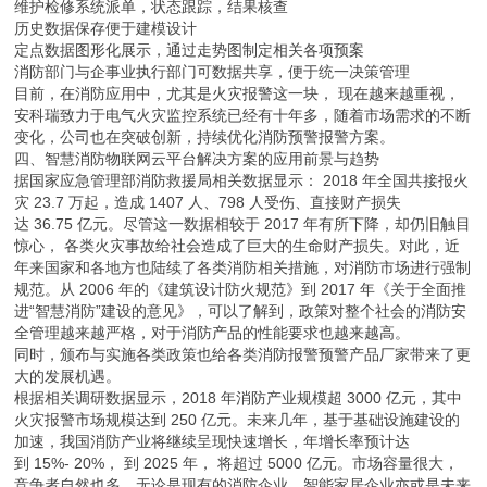
维护检修系统派单，状态跟踪，结果核查
历史数据保存便于建模设计
定点数据图形化展示，通过走势图制定相关各项预案
消防部门与企事业执行部门可数据共享，便于统一决策管理
目前，在消防应用中，尤其是火灾报警这一块， 现在越来越重视，
安科瑞致力于电气火灾监控系统已经有十年多，随着市场需求的不断
变化，公司也在突破创新，持续优化消防预警报警方案。
四、智慧消防物联网云平台解决方案的应用前景与趋势
据国家应急管理部消防救援局相关数据显示： 2018 年全国共接报火
灾 23.7 万起，造成 1407 人、798 人受伤、直接财产损失
达 36.75 亿元。尽管这一数据相较于 2017 年有所下降，却仍旧触目
惊心， 各类火灾事故给社会造成了巨大的生命财产损失。对此，近
年来国家和各地方也陆续了各类消防相关措施，对消防市场进行强制
规范。从 2006 年的《建筑设计防火规范》到 2017 年《关于全面推
进“智慧消防”建设的意见》，可以了解到，政策对整个社会的消防安
全管理越来越严格，对于消防产品的性能要求也越来越高。
同时，颁布与实施各类政策也给各类消防报警预警产品厂家带来了更
大的发展机遇。
根据相关调研数据显示，2018 年消防产业规模超 3000 亿元，其中
火灾报警市场规模达到 250 亿元。未来几年，基于基础设施建设的
加速，我国消防产业将继续呈现快速增长，年增长率预计达
到 15%- 20%， 到 2025 年， 将超过 5000 亿元。市场容量很大，
竞争者自然也多，无论是现有的消防企业、智能家居企业亦或是未来