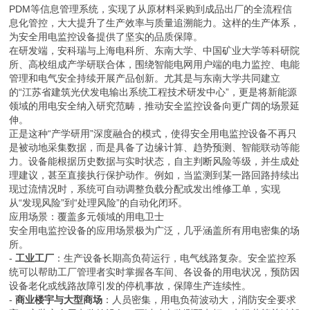
PDM等信息管理系统，实现了从原材料采购到成品出厂的全流程信
息化管控，大大提升了生产效率与质量追溯能力。这样的生产体系，
为安全用电监控设备提供了坚实的品质保障。
在研发端，安科瑞与上海电科所、东南大学、中国矿业大学等科研院
所、高校组成产学研联合体，围绕智能电网用户端的电力监控、电能
管理和电气安全持续开展产品创新。尤其是与东南大学共同建立
的“江苏省建筑光伏发电输出系统工程技术研发中心”，更是将新能源
领域的用电安全纳入研究范畴，推动安全监控设备向更广阔的场景延
伸。
正是这种“产学研用”深度融合的模式，使得安全用电监控设备不再只
是被动地采集数据，而是具备了边缘计算、趋势预测、智能联动等能
力。设备能根据历史数据与实时状态，自主判断风险等级，并生成处
理建议，甚至直接执行保护动作。例如，当监测到某一路回路持续出
现过流情况时，系统可自动调整负载分配或发出维修工单，实现
从“发现风险”到“处理风险”的自动化闭环。
应用场景：覆盖多元领域的用电卫士
安全用电监控设备的应用场景极为广泛，几乎涵盖所有用电密集的场
所。
-
工业工厂
：生产设备长期高负荷运行，电气线路复杂。安全监控系
统可以帮助工厂管理者实时掌握各车间、各设备的用电状况，预防因
设备老化或线路故障引发的停机事故，保障生产连续性。
-
商业楼宇与大型商场
：人员密集，用电负荷波动大，消防安全要求