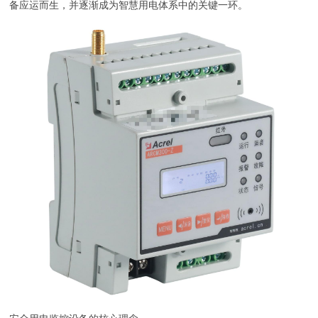
备应运而生，并逐渐成为智慧用电体系中的关键一环。