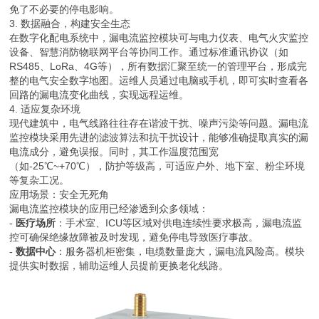
免了不必要的停电影响。
3. 数据融合，构建安全生态
在数字化配电系统中，漏电流监控模块可与电力仪表、电气火灾监控
设备、智慧消防物联网平台等协同工作。通过标准通讯协议（如
RS485、LoRa、4G等），所有数据汇聚至统一的管理平台，形成完
整的电气安全数字地图。运维人员通过电脑或手机，即可实时查看各
回路的漏电流变化曲线，实现远程运维。
4. 适应复杂环境
现代建筑中，电气线路往往存在谐波干扰、噪声污染等问题。漏电流
监控模块采用先进的滤波算法和抗干扰设计，能够准确提取真实的漏
电流成分，避免误报。同时，其工作温度范围宽
（如-25℃~+70℃），防护等级高，可适应户外、地下室、粉尘环境
等复杂工况。
应用场景：安全无死角
漏电流监控模块的应用已经渗透到众多领域：
-
医疗场所
：手术室、ICU等区域对供电连续性要求极高，漏电流监
控可确保绝缘故障被及时发现，避免停电导致医疗事故。
-
数据中心
：服务器机柜密集，电缆数量庞大，漏电流风险高。模块
提供实时数据，辅助运维人员提前更换老化线路。