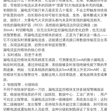
漏电流是什么？简单来说，它是由于绝缘老化、受潮、机械损伤等原
因，导致部分电流从原本的回路中“泄露”到大地或设备外壳的现象。
初期阶段，漏电流可能只有几毫安至几十毫安，不会立即触发传统保
护装置的动作，但长期存在却可能引发电弧、发热，最终酿成火灾事
故。据统计，大量电气火灾的源头都与未及时发现的漏电流相关。
传统的漏电保护器（RCD）虽然能在漏电流达到设定阈值（如
30mA）时切断电路，但无法实时监控漏电流的变化趋势，也无法提
供预警数据。而漏电流监控模块的诞生，正是为了解决这一痛点——
它不仅能实时测量漏电流值，还能通过通讯接口将数据传输至后台系
统，实现远程监测、趋势分析和提前预警。
漏电流监控模块的核心价值
1. 实时感知，防患于未然
漏电流监控模块采用高精度互感器，可测量低至1mA的微小漏电流，
响应时间迅速。通过持续监测，系统能够及时发现绝缘性能下降的早
期迹象。例如，当某条线路的漏电流从5mA逐渐上升至20mA时，监
控模块可发出预警信号，提醒运维人员排查隐患，避免故障演变成事
故。
2. 智能报警，分级响应
不同于传统保护器的一刀切，漏电流监控模块支持多级报警阈值设
置。根据使用场景的不同（如医院、数据中心、工业厂房等），用户
可自定义报警值。当漏电流达到第一级阈值时，系统发出提示；达到
第二级阈值时，发出预警；若持续升高并超过第三级阈值，则可联动
切断电源或通知相关人员处理。这种分级机制既保证了安全性，又避