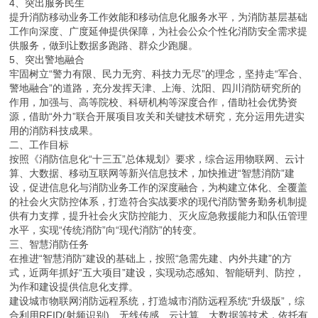
4、突出服务民生
提升消防移动业务工作效能和移动信息化服务水平，为消防基层基础
工作向深度、广度延伸提供保障，为社会公众个性化消防安全需求提
供服务，做到让数据多跑路、群众少跑腿。
5、突出警地融合
牢固树立“警力有限、民力无穷、科技力无尽”的理念，坚持走“军合、
警地融合”的道路，充分发挥天津、上海、沈阳、四川消防研究所的
作用，加强与、高等院校、科研机构等深度合作，借助社会优势资
源，借助“外力”联合开展项目攻关和关键技术研究，充分运用先进实
用的消防科技成果。
二、工作目标
按照《消防信息化“十三五”总体规划》要求，综合运用物联网、云计
算、大数据、移动互联网等新兴信息技术，加快推进“智慧消防”建
设，促进信息化与消防业务工作的深度融合，为构建立体化、全覆盖
的社会火灾防控体系，打造符合实战要求的现代消防警务勤务机制提
供有力支撑，提升社会火灾防控能力、灭火应急救援能力和队伍管理
水平，实现“传统消防”向“现代消防”的转变。
三、智慧消防任务
在推进“智慧消防”建设的基础上，按照“急需先建、内外共建”的方
式，近两年抓好“五大项目”建设，实现动态感知、智能研判、防控，
为作和建设提供信息化支撑。
建设城市物联网消防远程系统，打造城市消防远程系统“升级版”，综
合利用RFID(射频识别)、无线传感、云计算、大数据等技术，依托有