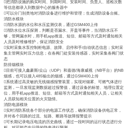
把消防设施的购买时间、到期时间、安装时间、负责人、巡检次数
等信息都录入到数据中心的服务器中
可以分门别类地对消防设备进行维护和管理；生成消防设备台账。
消防水模块
消防水源的水位和水压监测仪表，通过GSM400上传
消防水位水压探测，判断是否漏水、开盖等事件，当消防水压不
够，管网漏水时，用手机app推送、短信、邮箱等方式及时通知相关
人员及时维修维护，保证消防安全
实时采集水泵控制柜电源、故障、启停和手/自动状态信息；实时采
集主管网实时压力信息；在各阀门处安装传感器，实时采集各阀门状
态
防排烟模块
目前可接入鑫豪斯/众山（UDP）和嘉德/海康威视（NB平台）的NB
烟感，也可以接入485输出的烟感，通过GSM400上传
系统通过高灵敏的无线烟感报警装置，实现对烟雾、可燃气体进行
监测，一旦发现监测数据超过报警值，通过设备的标签、地理位置定
位，用手机app推送、短信、邮箱等方式及时通知相关人员，让相关
人员获知相关位置的火灾隐情。
消防电源模块
实时消防系统各个部分的电源工作状态，确保消防设备供电正常，
并对各个回路的过流、短路、断路等故障报警提示
可长期记录电压电流的历史曲线，通过一段时间的运行状态进行分
析，对可能产生问题的隐患进行预测。