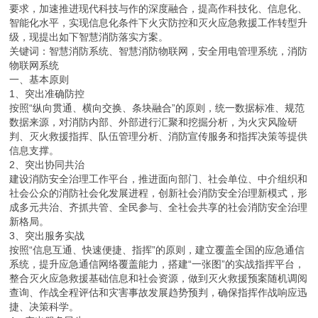
要求，加速推进现代科技与作的深度融合，提高作科技化、信息化、
智能化水平，实现信息化条件下火灾防控和灭火应急救援工作转型升
级，现提出如下智慧消防落实方案。
关键词：智慧消防系统、智慧消防物联网，安全用电管理系统，消防
物联网系统
一、基本原则
1、突出准确防控
按照“纵向贯通、横向交换、条块融合”的原则，统一数据标准、规范
数据来源，对消防内部、外部进行汇聚和挖掘分析，为火灾风险研
判、灭火救援指挥、队伍管理分析、消防宣传服务和指挥决策等提供
信息支撑。
2、突出协同共治
建设消防安全治理工作平台，推进面向部门、社会单位、中介组织和
社会公众的消防社会化发展进程，创新社会消防安全治理新模式，形
成多元共治、齐抓共管、全民参与、全社会共享的社会消防安全治理
新格局。
3、突出服务实战
按照“信息互通、快速便捷、指挥”的原则，建立覆盖全国的应急通信
系统，提升应急通信网络覆盖能力，搭建“一张图”的实战指挥平台，
整合灭火应急救援基础信息和社会资源，做到灭火救援预案随机调阅
查询、作战全程评估和灾害事故发展趋势预判，确保指挥作战响应迅
捷、决策科学。