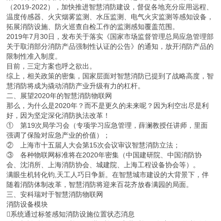
（2019-2022），加快推进智慧消防建设，督促各地充分应用远程、
温度传感器、火灾烟雾监测、水压监测、电气火灾监测等感知设备，
拓展消防设施、防火巡查自检工作的监测感知覆盖范围。
2019年7月30日，发布关于落实《国家市场监督管理总局应急管理部
关于取消部分消防产品强制性认证的公告》的通知，放开消防产品的
限制性准入制度。
目前，三定方案也呼之欲出。
综上，相关政策的密集，国家层面对智慧消防已提到了战略高度，智
慧消防将成为撬动消防产业升级有力的杠杆。
二、展望2020年的智慧消防物联网
那么，为什么是2020年？而不是更久的未来呢？因为利空出尽是利
好，因为坚定深化消防执法改革！
① 第19次局学习会（专项学习应急管理，薛澜教授任讲师，里面
强调了保险对应急产业的价值）；
② 上海市十五届人大会第15次会议审议智慧消防立法；
③ 各种物联网标准将在2020年密集（中国建研院、中国消防协
会、沈消所、上海消防协会、城建院、上海工程设备协会等）。
满眼生机转化钧,天工人巧日争新。在智慧城市建设的大背景下，伴
随着消防体制改革，智慧消防将迎来百花齐放春满园的局面。
三、安科瑞对于智慧消防物联网
消防设备模块
系统通过标签感知消防设施位置状态消息