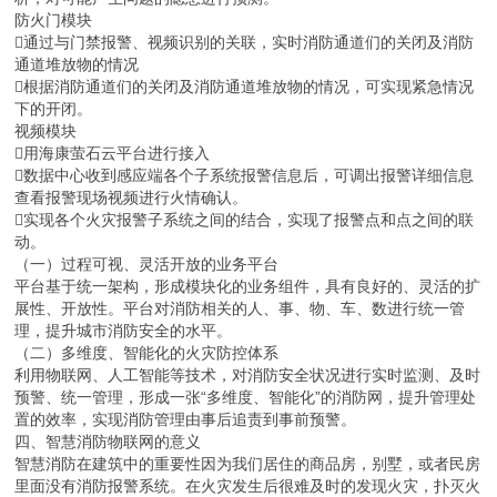
防火门模块
通过与门禁报警、视频识别的关联，实时消防通道们的关闭及消防
通道堆放物的情况
根据消防通道们的关闭及消防通道堆放物的情况，可实现紧急情况
下的开闭。
视频模块
用海康萤石云平台进行接入
数据中心收到感应端各个子系统报警信息后，可调出报警详细信息
查看报警现场视频进行火情确认。
实现各个火灾报警子系统之间的结合，实现了报警点和点之间的联
动。
（一）过程可视、灵活开放的业务平台
平台基于统一架构，形成模块化的业务组件，具有良好的、灵活的扩
展性、开放性。平台对消防相关的人、事、物、车、数进行统一管
理，提升城市消防安全的水平。
（二）多维度、智能化的火灾防控体系
利用物联网、人工智能等技术，对消防安全状况进行实时监测、及时
预警、统一管理，形成一张“多维度、智能化”的消防网，提升管理处
置的效率，实现消防管理由事后追责到事前预警。
四、智慧消防物联网的意义
智慧消防在建筑中的重要性因为我们居住的商品房，别墅，或者民房
里面没有消防报警系统。在火灾发生后很难及时的发现火灾，扑灭火