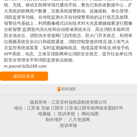
线、无线、移动互联网等现代通信手段，整合已有的各数据中心，扩
大系统的联网用户数量，完善系统报警联动、设施巡检、单位管理、
消防监督等功能。在传统监测火灾自动报警系统的运行状态及故障、
报警信号基础上，利用图像模式识别技术对火光及燃烧烟雾进行图像
分析报警;监测室内消火栓和自动喷淋系统水压、高位消防水箱和消
防水池水位、消防供水管道阀门启闭状态、防火门开关状态，利用单
位视频系统安全出口和疏散通道、消防控制室值班情况;接入电气火
灾监控系统或装置，实时监测漏电电流、线缆温度等情况;研发手机
APP系统，动态、立体呈现联网单位消防安全状态，提升社会单位消
防安全管理水平和消防监督执法效能。
m.jsacrel.b2b168.com
返回目录页
回到顶部
版权所有：江苏安科瑞电器制造有限公司
地址：江苏省 无锡 江阴市 江苏省江阴市南闸镇东盟路5号
电脑版
|
投诉举报
|
网站地图
制作维护：
八方资源网
投诉举报