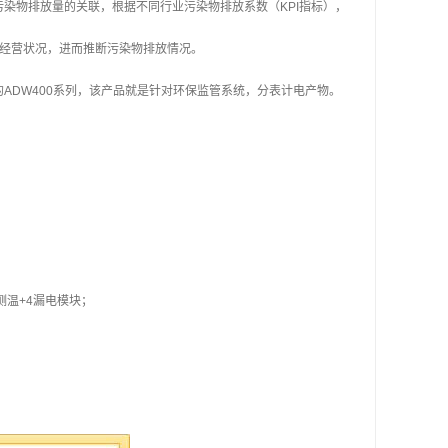
染物排放量的关联，根据不同行业污染物排放系数（KPI指标），
产经营状况，进而推断污染物排放情况。
ADW400系列，该产品就是针对环保监管系统，分表计电产物。
测温+4漏电模块；