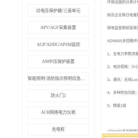
环保设施的分表计
过电压保护器/三遥单元
结合企业每日电量
APV/AGF采集装置
用电监管那就是我
ADW400多回路
AGP/ADDC/APSM监控
1、全电力参数测
AM中压保护装置
2、电压规格：3×2
智能照明/消防指示照明应急疏散
3、通讯：无线Lor
4、多种附加功能：
防火门2
5、精度1级
ACR网络电力仪表
充电桩
ADW400系列规