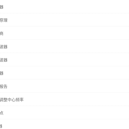
器
原理
商
波器
波器
器
报告
调整中心频率
点
器