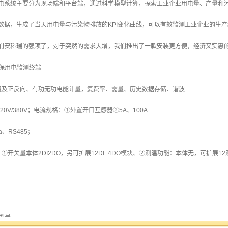
电系统主要分为现场端和平台端，通过科学模型计算，探索工业企业用电量、产量和污
数据，生成了当天用电量与污染物排放的KPI变化曲线，可以有效监测工业企业的生
们安科瑞的强项了，对于突然的需求大增，我们推出了一款安装更方便，经济又实惠的
环保用电监测终端
量及正反向、有功无功电能计量，复费率、需量、历史数据存储、谐波
20V/380V；电流规格：①外置开口互感器②5A、100A
a、RS485；
①开关量本体2DI2DO，另可扩展12DI+4DO模块、②测温功能：本体无，可扩展12
格型号