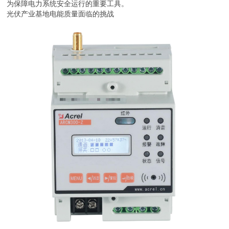
为保障电力系统安全运行的重要工具。
光伏产业基地电能质量面临的挑战