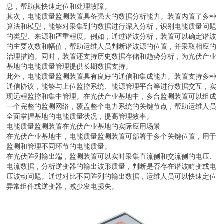
息，帮助其快速定位和处理故障。
其次，电能质量监测装置具备强大的数据分析能力。装置内置了多种
算法和模型，能够对采集到的数据进行深入分析，识别电能质量问题
的类型、来源和严重程度。例如，通过谐波分析，装置可以确定谐波
的主要次数和幅值，帮助运维人员判断谐波源的位置，并采取相应的
治理措施。同时，装置还支持历史数据存储和趋势分析，为光伏产业
基地的电能质量管理提供长期数据支持。
此外，电能质量监测装置具有良好的通信和集成能力。装置支持多种
通信协议，能够与上位监控系统、能源管理平台等进行数据交互，实
现远程监控和集中管理。在光伏产业基地中，多台监测装置可以组成
一个完整的监测网络，覆盖整个电力系统的关键节点，帮助运维人员
全面掌握基地的电能质量状况，提高管理效率。
电能质量监测装置在光伏产业基地的实际应用场景
在光伏产业基地中，电能质量监测装置可部署于多个关键位置，用于
监测和管理不同环节的电能质量。
在光伏阵列输出端，监测装置可以实时采集直流侧和交流侧的电压、
电流数据，分析逆变器的输出波形质量，判断是否存在谐波畸变或电
压波动问题。通过对比不同阵列的输出数据，运维人员可以快速定位
异常组件或逆变器，减少发电损失。