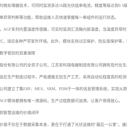
的微处理器技术，可同时监测多达16路光伏组串电流，精度等级达到0.
串异常判断等功能，帮助运维人员快速掌握每一串组件的运行状态。
，AGF系列内置温度传感器，可实时监测汇流箱内部温度，当温度异常
+70℃，适应各种严苛室外环境。此外，模块支持过压保护、防反接保护等
数字管控的双重保障
股份有限公司的全资子公司，江苏安科瑞电器制造有限公司拥有现代化生产
产品在生产制造过程中，严格遵循无铅生产工艺，采用自动化程度高的检
公司建立了集ERP、MES、SRM、PDM于一体的信息管理系统，实现
AGF模块都拥有唯一溯源码，生产过程数据可追溯，让客户用得放心。
到智慧运维的价值闭环
价值不仅在于数据采集本身，更在于打通了光伏运维的“最后一公里”。通过与安科