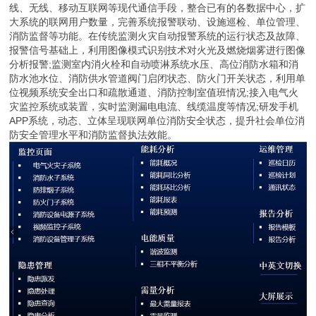
线、无线、移动互联网等现代通信手段，整合已有的各数据中心，扩
大系统的联网用户数量，完善系统报警联动、设施巡检、单位管理、
消防监督等功能。在传统监测火灾自动报警系统的运行状态及故障、
报警信号基础上，利用图像模式识别技术对火光及燃烧烟雾进行图像
分析报警;监测室内消火栓和自动喷淋系统水压、高位消防水箱和消
防水池水位、消防供水管道阀门启闭状态、防火门开关状态，利用单
位视频系统安全出口和疏散通道、消防控制室值班情况;接入电气火
灾监控系统或装置，实时监测漏电电流、线缆温度等情况;研发手机
APP系统，动态、立体呈现联网单位消防安全状态，提升社会单位消
防安全管理水平和消防监督执法效能。