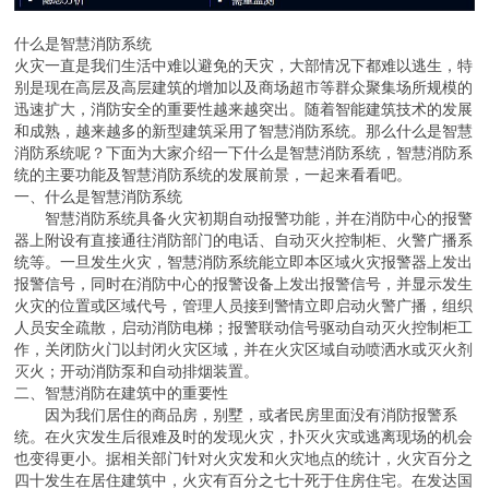
什么是智慧消防系统
火灾一直是我们生活中难以避免的天灾，大部情况下都难以逃生，特
别是现在高层及高层建筑的增加以及商场超市等群众聚集场所规模的
迅速扩大，消防安全的重要性越来越突出。随着智能建筑技术的发展
和成熟，越来越多的新型建筑采用了智慧消防系统。那么什么是智慧
消防系统呢？下面为大家介绍一下什么是智慧消防系统，智慧消防系
统的主要功能及智慧消防系统的发展前景，一起来看看吧。
一、什么是智慧消防系统
智慧消防系统具备火灾初期自动报警功能，并在消防中心的报警
器上附设有直接通往消防部门的电话、自动灭火控制柜、火警广播系
统等。一旦发生火灾，智慧消防系统能立即本区域火灾报警器上发出
报警信号，同时在消防中心的报警设备上发出报警信号，并显示发生
火灾的位置或区域代号，管理人员接到警情立即启动火警广播，组织
人员安全疏散，启动消防电梯；报警联动信号驱动自动灭火控制柜工
作，关闭防火门以封闭火灾区域，并在火灾区域自动喷洒水或灭火剂
灭火；开动消防泵和自动排烟装置。
二、智慧消防在建筑中的重要性
因为我们居住的商品房，别墅，或者民房里面没有消防报警系
统。在火灾发生后很难及时的发现火灾，扑灭火灾或逃离现场的机会
也变得更小。据相关部门针对火灾发和火灾地点的统计，火灾百分之
四十发生在居住建筑中，火灾有百分之七十死于住房住宅。在发达国