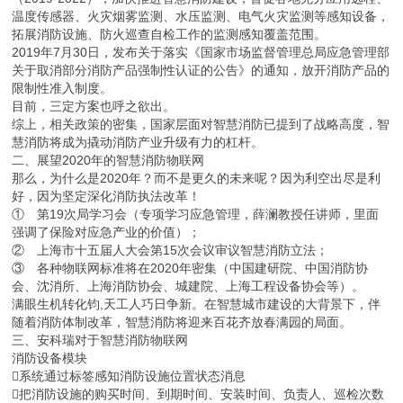
温度传感器、火灾烟雾监测、水压监测、电气火灾监测等感知设备，
拓展消防设施、防火巡查自检工作的监测感知覆盖范围。
2019年7月30日，发布关于落实《国家市场监督管理总局应急管理部
关于取消部分消防产品强制性认证的公告》的通知，放开消防产品的
限制性准入制度。
目前，三定方案也呼之欲出。
综上，相关政策的密集，国家层面对智慧消防已提到了战略高度，智
慧消防将成为撬动消防产业升级有力的杠杆。
二、展望2020年的智慧消防物联网
那么，为什么是2020年？而不是更久的未来呢？因为利空出尽是利
好，因为坚定深化消防执法改革！
① 第19次局学习会（专项学习应急管理，薛澜教授任讲师，里面
强调了保险对应急产业的价值）；
② 上海市十五届人大会第15次会议审议智慧消防立法；
③ 各种物联网标准将在2020年密集（中国建研院、中国消防协
会、沈消所、上海消防协会、城建院、上海工程设备协会等）。
满眼生机转化钧,天工人巧日争新。在智慧城市建设的大背景下，伴
随着消防体制改革，智慧消防将迎来百花齐放春满园的局面。
三、安科瑞对于智慧消防物联网
消防设备模块
系统通过标签感知消防设施位置状态消息
把消防设施的购买时间、到期时间、安装时间、负责人、巡检次数