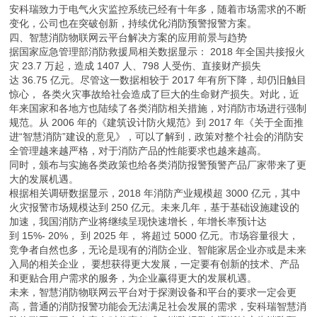
安科瑞致力于电气火灾监控系统已经有十年多，随着市场需求的不断
变化，公司也在突破创新，持续优化消防预警报警方案。
四、智慧消防物联网云平台解决方案的应用前景与趋势
据国家应急管理部消防救援局相关数据显示： 2018 年全国共接报火
灾 23.7 万起，造成 1407 人、798 人受伤、直接财产损失
达 36.75 亿元。尽管这一数据相较于 2017 年有所下降，却仍旧触目
惊心， 各类火灾事故给社会造成了巨大的生命财产损失。对此，近
年来国家和各地方也陆续了各类消防相关措施，对消防市场进行强制
规范。从 2006 年的《建筑设计防火规范》到 2017 年《关于全面推
进“智慧消防”建设的意见》，可以了解到，政策对整个社会的消防安
全管理越来越严格，对于消防产品的性能要求也越来越高。
同时，颁布与实施各类政策也给各类消防报警预警产品厂家带来了更
大的发展机遇。
根据相关调研数据显示，2018 年消防产业规模超 3000 亿元，其中
火灾报警市场规模达到 250 亿元。未来几年，基于基础设施建设的
加速，我国消防产业将继续呈现快速增长，年增长率预计达
到 15%- 20%， 到 2025 年， 将超过 5000 亿元。市场容量很大，
竞争者自然也多，无论是现有的消防企业、智能家居企业亦或是未来
入局的相关企业， 要想获得更大发展，一定要有创新的技术、产品
和更贴合用户需求的服务，为企业赢得更大的发展机遇。
未来，智慧消防物联网云平台对于探测设备和平台的要求一定会更
高，普通的消防报警功能会无法满足社会发展的需求，安科瑞智慧消