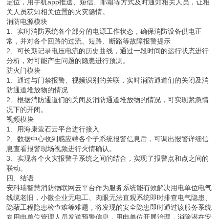
定位，用手机app推送、短信、邮箱等方式及时通知相关人员，让相
关人员获知相关位置的火灾隐情。
消防电源模块
1、实时消防系统各个部分的电源工作状态，确保消防设备供电正
常，并对各个回路的过流、短路、断路等故障报警提示
2、可长期记录电压电流的历史曲线，通过一段时间的运行状态进行
分析，对可能产生问题的隐患进行预测。
防火门模块
1、通过与门禁报警、视频识别的关联，实时消防通道们的关闭及消
防通道堆放物的情况
2、根据消防通道们的关闭及消防通道堆放物的情况，可实现紧急情
况下的开闭。
视频模块
1、用海康萤石云平台进行接入
2、数据中心收到感应端各个子系统报警信息后，可调出报警详细信
息查看报警现场视频进行火情确认。
3、实现各个火灾报警子系统之间的结合，实现了报警点和点之间的
联动。
四、结语
安科瑞智慧消防物联网云平台作为服务系统能有效解决用电单位电气
线缆老旧，小微企业无电工、肉眼无法直观系统即时排查电气隐患、
隐蔽工程隐患检查难等难题，将发现的安全隐患即时通过该服务系统
向用电单位管理人员发送预警信息，用电单位开展治理，消除潜在安