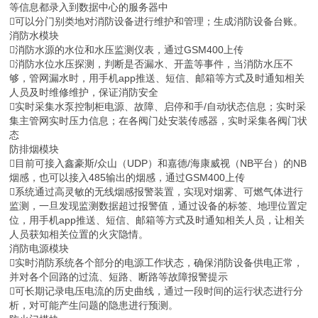
等信息都录入到数据中心的服务器中
可以分门别类地对消防设备进行维护和管理；生成消防设备台账。
消防水模块
消防水源的水位和水压监测仪表，通过GSM400上传
消防水位水压探测，判断是否漏水、开盖等事件，当消防水压不
够，管网漏水时，用手机app推送、短信、邮箱等方式及时通知相关
人员及时维修维护，保证消防安全
实时采集水泵控制柜电源、故障、启停和手/自动状态信息；实时采
集主管网实时压力信息；在各阀门处安装传感器，实时采集各阀门状
态
防排烟模块
目前可接入鑫豪斯/众山（UDP）和嘉德/海康威视（NB平台）的NB
烟感，也可以接入485输出的烟感，通过GSM400上传
系统通过高灵敏的无线烟感报警装置，实现对烟雾、可燃气体进行
监测，一旦发现监测数据超过报警值，通过设备的标签、地理位置定
位，用手机app推送、短信、邮箱等方式及时通知相关人员，让相关
人员获知相关位置的火灾隐情。
消防电源模块
实时消防系统各个部分的电源工作状态，确保消防设备供电正常，
并对各个回路的过流、短路、断路等故障报警提示
可长期记录电压电流的历史曲线，通过一段时间的运行状态进行分
析，对可能产生问题的隐患进行预测。