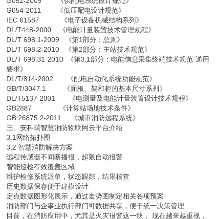
G052-2009 《供配电系统设计规范》
G054-2011 《低压配电设计规范》
IEC 61587 《电子设备机械结构系列》
DL/T448-2000 《电能计量装置技术管理规程》
DL/T 698.1-2009 《第1部分：总则》
DL/T 698.2-2010 《第2部分：主站技术规范》
DL/T 698.31-2010 《第3.1部分：电能信息采集终端技术规范-通用
要求》
DL/T/814-2002 《配电自动化系统功能规范》
GB/T/3047.1 《面板、架和柜的基本尺寸系列》
DL/T5137-2001 《电测量及电能计量装置设计技术规程》
GB2887 《计算站场地技术条件》
GB 26875.2-2011 《城市消防远程系统》
三、安科瑞智慧消防物联网云平台介绍
3.1网络拓扑图
3.2 智慧消防解决方案
远程传感器不间断播报，超限自动报警
智能巡检有效覆盖区域
维护检修系统派单，状态跟踪，结果核查
历史数据保存便于建模设计
定点数据图形化展示，通过走势图制定相关各项预案
消防部门与企事业执行部门可数据共享，便于统一决策管理
目前，在消防应用中，尤其是火灾报警这一块， 现在越来越重视，