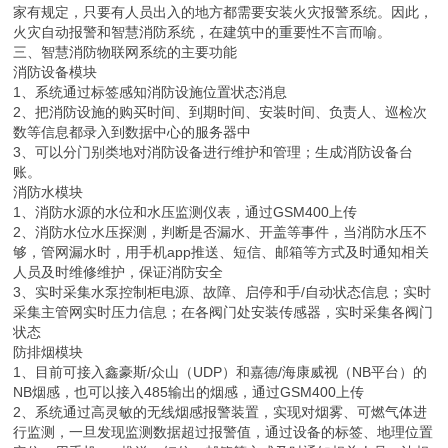
家有规定，只要有人员出入的地方都需要安装火灾报警系统。因此，
火灾自动报警和智慧消防系统，在建筑中的重要性不言而喻。
三、智慧消防物联网系统的主要功能
消防设备模块
1、系统通过标签感知消防设施位置状态消息
2、把消防设施的购买时间、到期时间、安装时间、负责人、巡检次
数等信息都录入到数据中心的服务器中
3、可以分门别类地对消防设备进行维护和管理；生成消防设备台
账。
消防水模块
1、消防水源的水位和水压监测仪表，通过GSM400上传
2、消防水位水压探测，判断是否漏水、开盖等事件，当消防水压不
够，管网漏水时，用手机app推送、短信、邮箱等方式及时通知相关
人员及时维修维护，保证消防安全
3、实时采集水泵控制柜电源、故障、启停和手/自动状态信息；实时
采集主管网实时压力信息；在各阀门处安装传感器，实时采集各阀门
状态
防排烟模块
1、目前可接入鑫豪斯/众山（UDP）和嘉德/海康威视（NB平台）的
NB烟感，也可以接入485输出的烟感，通过GSM400上传
2、系统通过高灵敏的无线烟感报警装置，实现对烟雾、可燃气体进
行监测，一旦发现监测数据超过报警值，通过设备的标签、地理位置