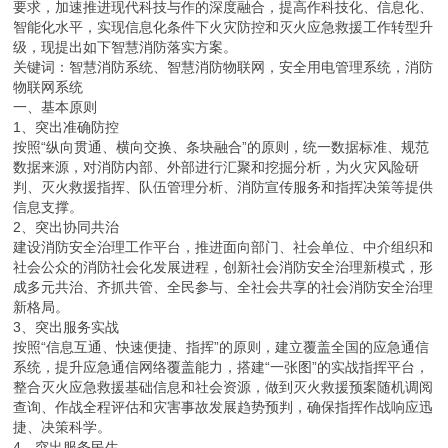
要求，加速推进现代科技与作的深度融合，提高作科技化、信息化、
智能化水平，实现信息化条件下火灾防控和灭火应急救援工作转型升
级，现提出如下智慧消防落实方案。
关键词：智慧消防系统、智慧消防物联网，安全用电管理系统，消防
物联网系统
一、基本原则
1、突出准确防控
按照“纵向贯通、横向交换、条块融合”的原则，统一数据标准、规范
数据来源，对消防内部、外部进行汇聚和挖掘分析，为火灾风险研
判、灭火救援指挥、队伍管理分析、消防宣传服务和指挥决策等提供
信息支撑。
2、突出协同共治
建设消防安全治理工作平台，推进面向部门、社会单位、中介组织和
社会公众的消防社会化发展进程，创新社会消防安全治理新模式，形
成多元共治、齐抓共管、全民参与、全社会共享的社会消防安全治理
新格局。
3、突出服务实战
按照“信息互通、快速便捷、指挥”的原则，建立覆盖全国的应急通信
系统，提升应急通信网络覆盖能力，搭建“一张图”的实战指挥平台，
整合灭火应急救援基础信息和社会资源，做到灭火救援预案随机调阅
查询、作战全程评估和灾害事故发展趋势预判，确保指挥作战响应迅
捷、决策科学。
4、突出服务民生