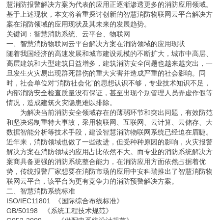
慧消防报警解决方案为代表的应用正逐渐渗透更多的消防应用领域。
基于上述现状，本文将着重探讨创新的智慧消防物联网云平台解决方
案在消防领域的应用现状及其未来的发展趋势。
关键词：智慧消防系统、云平台、物联网
一、智慧消防物联网云平台解决方案在消防领域的应用现状
随着我国经济的高速发展和城市建设规模的不断扩大，城市中高层、
高层建筑和大型建筑日益增多，建筑消防安全问题也越来越突出，一
旦发生火灾易出现群死群伤的重大灾害并造成严重的社会影响。同
时，社会单位对“消防社会化”的思想认识不够，专业技术知识不足，
内部消防安全检查质量没有保证，甚至出现个别管理人员弄虚作假等
情况，造成建筑火灾隐患难以排除。
为解决当前消防安全领域存在的薄弱环节和突出问题，有效防范
和坚决遏制重特大事故，采用物联网、互联网、云计算、云储存、大
数据智能分析等技术手段，建设智慧消防物联网系统已经迫在眉睫。
近年来，消防领域也做了一些改进，但受种种原因的影响，火灾报警
解决方案在消防领域的应用占比依然不大。而专业的消防系统解决方
案商具备更强的消防系统整合能力，在消防应用方面依然占据着优
势，传统报警厂家想要在消防市场的应用中安科瑞推出了智慧消防物
联网云平台，该平台为更有竞争力的消防预警解决方案。
二、智慧消防系统标准
ISO/IEC11801 《国际综合布线标准》
GB/50198 《系统工程技术规范》