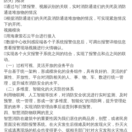
防火门模块
通过与门禁报警、视频识别的关联，实时消防通道们的关闭及消防
通道堆放物的情况
根据消防通道们的关闭及消防通道堆放物的情况，可实现紧急情况
下的开闭。
视频模块
用海康萤石云平台进行接入
数据中心收到感应端各个子系统报警信息后，可调出报警详细信息
查看报警现场视频进行火情确认。
实现各个火灾报警子系统之间的结合，实现了报警点和点之间的联
动。
（一）过程可视、灵活开放的业务平台
平台基于统一架构，形成模块化的业务组件，具有良好的、灵活的扩
展性、开放性。平台对消防相关的人、事、物、车、数进行统一管
理，提升城市消防安全的水平。
（二）多维度、智能化的火灾防控体系
利用物联网、人工智能等技术，对消防安全状况进行实时监测、及时
预警、统一管理，形成一张“多维度、智能化”的消防网，提升管理处
置的效率，实现消防管理由事后追责到事前预警。
四、智慧消防物联网的意义
智慧消防在建筑中的重要性因为我们居住的商品房，别墅，或者民房
里面没有消防报警系统。在火灾发生后很难及时的发现火灾，扑灭火
灾或逃离现场的机会也变得更小。据相关部门针对火灾发和火灾地点