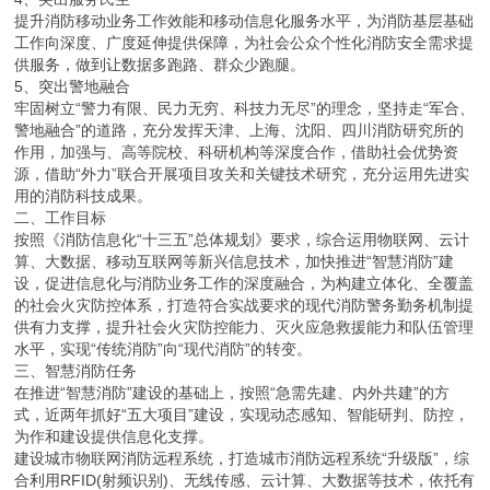
提升消防移动业务工作效能和移动信息化服务水平，为消防基层基础
工作向深度、广度延伸提供保障，为社会公众个性化消防安全需求提
供服务，做到让数据多跑路、群众少跑腿。
5、突出警地融合
牢固树立“警力有限、民力无穷、科技力无尽”的理念，坚持走“军合、
警地融合”的道路，充分发挥天津、上海、沈阳、四川消防研究所的
作用，加强与、高等院校、科研机构等深度合作，借助社会优势资
源，借助“外力”联合开展项目攻关和关键技术研究，充分运用先进实
用的消防科技成果。
二、工作目标
按照《消防信息化“十三五”总体规划》要求，综合运用物联网、云计
算、大数据、移动互联网等新兴信息技术，加快推进“智慧消防”建
设，促进信息化与消防业务工作的深度融合，为构建立体化、全覆盖
的社会火灾防控体系，打造符合实战要求的现代消防警务勤务机制提
供有力支撑，提升社会火灾防控能力、灭火应急救援能力和队伍管理
水平，实现“传统消防”向“现代消防”的转变。
三、智慧消防任务
在推进“智慧消防”建设的基础上，按照“急需先建、内外共建”的方
式，近两年抓好“五大项目”建设，实现动态感知、智能研判、防控，
为作和建设提供信息化支撑。
建设城市物联网消防远程系统，打造城市消防远程系统“升级版”，综
合利用RFID(射频识别)、无线传感、云计算、大数据等技术，依托有