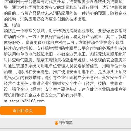
防物联网云平台也富有时代责任感，消防报警会逐渐转变为消防预
警，通过对各类可能引发火灾的场景和细节进行预判，达到消防预警
的目的，当然这只是对未来消防应用的某一种趋势的预测，随着企业
的推动，消防应用还会有更多创新的技术出现。
五、结语
消防是一个非常的领域，对于传统的消防企业来说，要想做更多消防
市场的延伸，一方面要做好产品创新，稳定好产品质量；其二，就是
做好服务， 赢得更多终端用户对的认可，方能推动企业在这个领域
快速稳定的增长。安科瑞智慧消防物联网云平台作为服务系统能有效
解决用电单位电气线缆老旧，小微企业无电工、肉眼无法直观系统即
时排查电气隐患、隐蔽工程隐患检查难等难题，将发现的安全隐患即
时通过该服务系统向用电单位管理人员发送预警信息，用电单位开展
治理，消除潜在安全隐患。推广使用安全用电平台，是从源头上预防
电气火灾的有效措施，是引导企业牢固树立安全意识、落实安全生产
经营企体责任，推进企业牢固树立安全生产（经营）技防、物防建
设，强化企业（经营）安全生产硬件基础，建立健全企业隐患排查治
理机制和提升企业本质安全水平的有力抓手。
m.jsacrel.b2b168.com
返回目录页
回到顶部