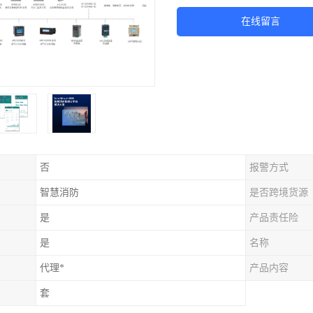
在线留言
否
报警方式
智慧消防
是否跨境货源
是
产品责任险
是
名称
代理*
产品内容
套