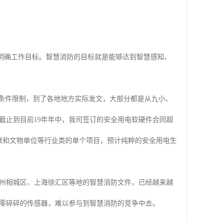
和明确工作目标。智慧消防的目标就是能够达到智慧感知、
于条件限制，到了各地地方实际发文，大部分都是从九小、
截止到目前19年年中，我司签订的安全用电软硬件合同超
狱和文物单位等行业类的单个项目，预计纯粹的安全用电生
州相城区、上海徐汇区等地的智慧消防文件，已经越来越
零碎碎的传感器，难以参与到智慧消防的竞争中去。