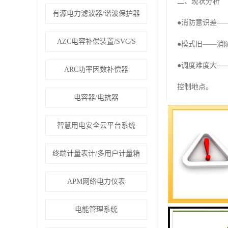
二、现状分析
有源电力滤波器/谐波保护器
●消防意识差—
AZC电容补偿装置/SVC/S
●模式旧——消
●调度难度大—
ARC功率因数补偿器
控制地点。
电容器/电抗器
●系统联动性差
智慧用电安全云平台系统
解决方案
人防+物防+技防
终端计量表计/多用户计量箱
远程传感器不间
APM网络电力仪表
智能巡检有效覆
电能管理系统
维护检修系统派