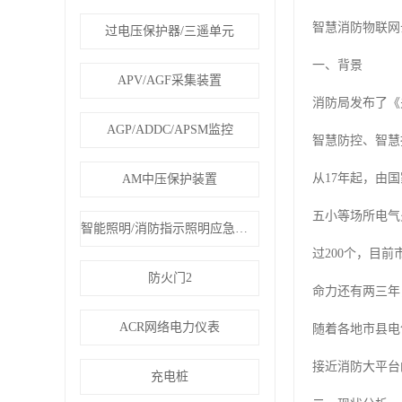
智慧消防物联网
过电压保护器/三遥单元
一、背景
APV/AGF采集装置
消防局发布了《
AGP/ADDC/APSM监控
智慧防控、智慧
从17年起，由
AM中压保护装置
五小等场所电气
智能照明/消防指示照明应急疏散
过200个，目
防火门2
命力还有两三年
ACR网络电力仪表
随着各地市县电
接近消防大平台
充电桩