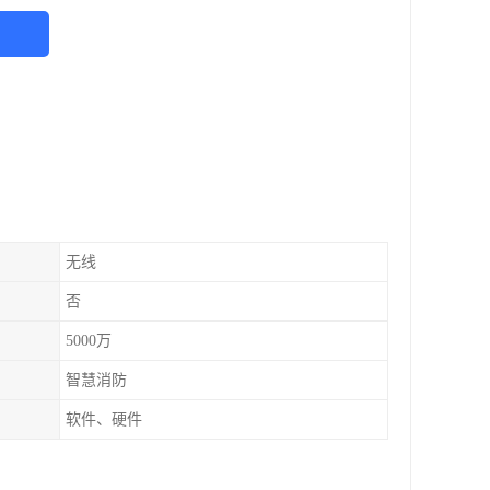
无线
否
5000万
智慧消防
软件、硬件