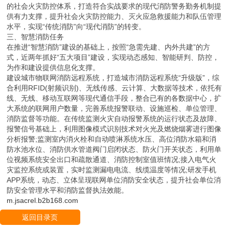
的社会火灾防控体系，打造符合实战要求的现代消防警务勤务机制提
供有力支撑，提升社会火灾防控能力、灭火应急救援能力和队伍管理
水平，实现“传统消防”向“现代消防”的转变。
三、智慧消防任务
在推进“智慧消防”建设的基础上，按照“急需先建、内外共建”的方
式，近两年抓好“五大项目”建设，实现动态感知、智能研判、防控，
为作和建设提供信息化支撑。
建设城市物联网消防远程系统，打造城市消防远程系统“升级版”，综
合利用RFID(射频识别)、无线传感、云计算、大数据等技术，依托有
线、无线、移动互联网等现代通信手段，整合已有的各数据中心，扩
大系统的联网用户数量，完善系统报警联动、设施巡检、单位管理、
消防监督等功能。在传统监测火灾自动报警系统的运行状态及故障、
报警信号基础上，利用图像模式识别技术对火光及燃烧烟雾进行图像
分析报警;监测室内消火栓和自动喷淋系统水压、高位消防水箱和消
防水池水位、消防供水管道阀门启闭状态、防火门开关状态，利用单
位视频系统安全出口和疏散通道、消防控制室值班情况;接入电气火
灾监控系统或装置，实时监测漏电电流、线缆温度等情况;研发手机
APP系统，动态、立体呈现联网单位消防安全状态，提升社会单位消
防安全管理水平和消防监督执法效能。
m.jsacrel.b2b168.com
返回目录页