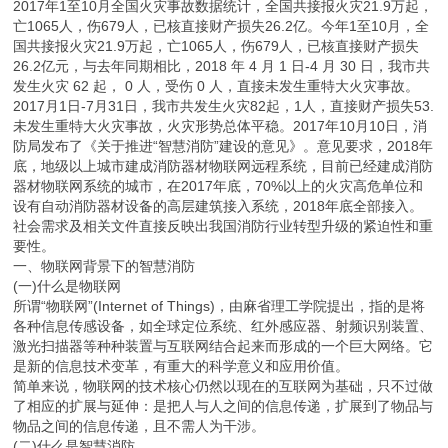
2017年1至10月全国火灾事故数据统计，全国共接报火灾21.9万起，
亡1065人，伤679人，已核直接财产损失26.2亿。今年1至10月，全
国共接报火灾21.9万起，亡1065人，伤679人，已核直接财产损失
26.2亿元，与去年同期相比，2018 年 4 月 1 日-4 月 30 日，我市共
发生火灾 62 起， 0 人，受伤 0 人，直接未发生重特大火灾事故。
2017月1日-7月31日，我市共发生火灾82起，1人，直接财产损失53.
未发生重特大火灾事故，火灾形势总体平稳。2017年10月10日，消
防局发布了《关于推进“智慧消防”建设的意见》。意见要求，2018年
底，地级以上城市建成消防器材物联网远程系统，目前已经建成消防
器材物联网系统的城市，在2017年底，70%以上的火灾高危单位和
设有自动消防器材设备的高层建筑接入系统，2018年底全部接入。
社会需求及相关文件直接反映出我国消防行业转型升级的紧迫性和重
要性。
一、物联网背景下的智慧消防
(一)什么是物联网
所谓“物联网”(Internet of Things)，由麻省理工学院提出，指的是将
各种信息传感设备，如全球定位系统、红外感应器、射频识别装置、
激光扫描器等种种装置与互联网结合起来而形成的一个巨大网络。它
是新的信息技术变革，有重大的科学意义和应用价值。
简单来说，物联网的技术核心仍然以现在的互联网为基础，只不过做
了相应的扩展与延伸：是把人与人之间的信息传递，扩展到了物品与
物品之间的信息传递，且不需人为干涉。
(二)什么是智慧消防