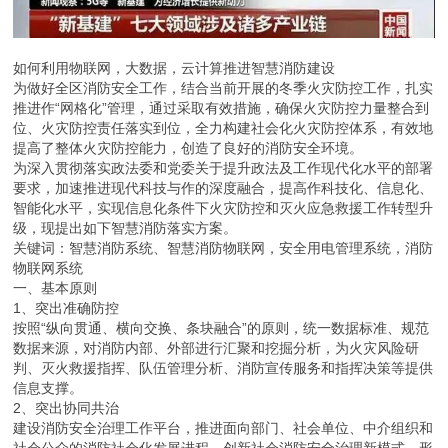
如何利用物联网，大数据，云计算推进智慧消防建设
为做好全区消防安全工作，结合当前开展的冬季火灾防控工作，扎实
推进作“网格化”管理，通过采取有效措施，确保火灾防控力量整合到
位、火灾防控责任落实到位，全力构建社会化火灾防控体系，有效地
提高了整体火灾防控能力，创造了良好的消防安全环境。
为深入贯彻落实政法委和党委关于提升政法及工作现代化水平的部署
要求，加速推进现代科技与作的深度融合，提高作科技化、信息化、
智能化水平，实现信息化条件下火灾防控和灭火应急救援工作转型升
级，现提出如下智慧消防落实方案。
关键词：智慧消防系统、智慧消防物联网，安全用电管理系统，消防
物联网系统
一、基本原则
1、突出准确防控
按照“纵向贯通、横向交换、条块融合”的原则，统一数据标准、规范
数据来源，对消防内部、外部进行汇聚和挖掘分析，为火灾风险研
判、灭火救援指挥、队伍管理分析、消防宣传服务和指挥决策等提供
信息支撑。
2、突出协同共治
建设消防安全治理工作平台，推进面向部门、社会单位、中介组织和
社会公众的消防社会化发展进程，创新社会消防安全治理新模式，形