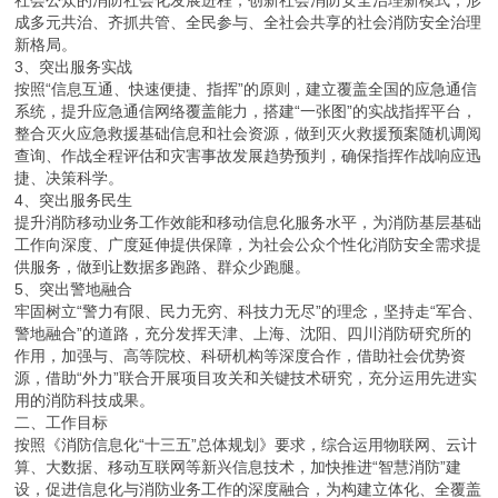
成多元共治、齐抓共管、全民参与、全社会共享的社会消防安全治理
新格局。
3、突出服务实战
按照“信息互通、快速便捷、指挥”的原则，建立覆盖全国的应急通信
系统，提升应急通信网络覆盖能力，搭建“一张图”的实战指挥平台，
整合灭火应急救援基础信息和社会资源，做到灭火救援预案随机调阅
查询、作战全程评估和灾害事故发展趋势预判，确保指挥作战响应迅
捷、决策科学。
4、突出服务民生
提升消防移动业务工作效能和移动信息化服务水平，为消防基层基础
工作向深度、广度延伸提供保障，为社会公众个性化消防安全需求提
供服务，做到让数据多跑路、群众少跑腿。
5、突出警地融合
牢固树立“警力有限、民力无穷、科技力无尽”的理念，坚持走“军合、
警地融合”的道路，充分发挥天津、上海、沈阳、四川消防研究所的
作用，加强与、高等院校、科研机构等深度合作，借助社会优势资
源，借助“外力”联合开展项目攻关和关键技术研究，充分运用先进实
用的消防科技成果。
二、工作目标
按照《消防信息化“十三五”总体规划》要求，综合运用物联网、云计
算、大数据、移动互联网等新兴信息技术，加快推进“智慧消防”建
设，促进信息化与消防业务工作的深度融合，为构建立体化、全覆盖