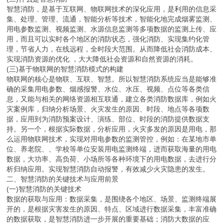
智慧消防，是基于互联网、物联网技术的深化应用，是利用的信息采
集、处理、管理、流通，智能分析等技术，智能化地完成烟雾监测、
用电参数监测、视频监测、水源信息监测等多项数据的监测上传、应
用，而且可以实时各个地区的消防状态，强化消防、实现集约化管
理，节省人力，在线远程，全时段大范围。从而降低社会消防成本、
实现消防资源的优化 ，大大降低社会资源和自然资源的消耗。
(三)基于物联网的智慧消防模式的构建
物联网的核心是物联、互联、智慧。所以智慧消防系统应当是能够准
确的采集用电参数、烟感报警、水位、水压、视频、点位等各类信
息，又能与相关的网络资源相互联通，建立各类消防数据库，例如火
灾案例库，归纳分析场景、火灾发生的原因、时段、地点等各项数
据，应用到为消防预案设计、演练、部位、时段的消防提供数据支
持。另一个，根据实际数据，分析应用，火灾多发的原因是用电，那
么运用物联网技术，实现对用电参数的监测管控，例如：在某地市单
位、养老院、、学校等单位安装用电监测终端，进而获取海量的用电
数据，大功率、高负荷、小场所等各种环境下的用电数据，去进行分
析归纳应用。实现智慧消防自动报警，有效减少火灾隐患的发生。
二、智慧消防的关键技术与应用前景
(一)智慧消防的关键技术
数据的获取与应用：数据采集，是围绕各个地区、场景、监测终端展
开的，是根据灾害发生的原因、特点、区域进行数据采集，丰富准确
的数据获取，是智慧消防进一步开展的重要基础；消防大数据的应