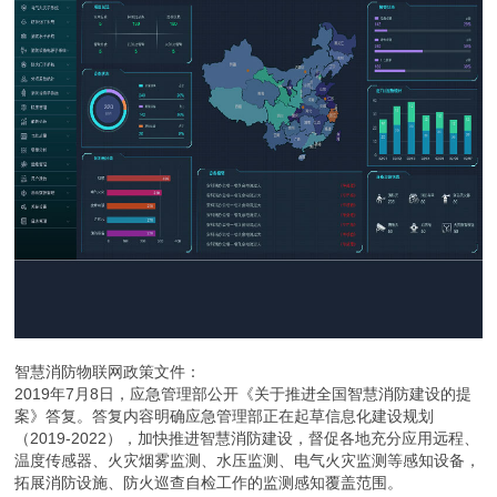
智慧消防物联网政策文件：
2019年7月8日，应急管理部公开《关于推进全国智慧消防建设的提
案》答复。答复内容明确应急管理部正在起草信息化建设规划
（2019-2022），加快推进智慧消防建设，督促各地充分应用远程、
温度传感器、火灾烟雾监测、水压监测、电气火灾监测等感知设备，
拓展消防设施、防火巡查自检工作的监测感知覆盖范围。