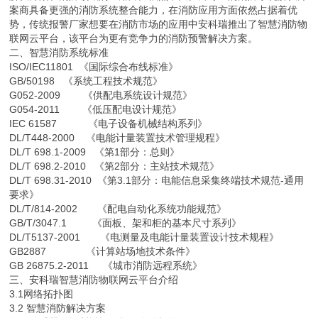
案商具备更强的消防系统整合能力，在消防应用方面依然占据着优
势，传统报警厂家想要在消防市场的应用中安科瑞推出了智慧消防物
联网云平台，该平台为更有竞争力的消防预警解决方案。
二、智慧消防系统标准
ISO/IEC11801 《国际综合布线标准》
GB/50198 《系统工程技术规范》
G052-2009 《供配电系统设计规范》
G054-2011 《低压配电设计规范》
IEC 61587 《电子设备机械结构系列》
DL/T448-2000 《电能计量装置技术管理规程》
DL/T 698.1-2009 《第1部分：总则》
DL/T 698.2-2010 《第2部分：主站技术规范》
DL/T 698.31-2010 《第3.1部分：电能信息采集终端技术规范-通用
要求》
DL/T/814-2002 《配电自动化系统功能规范》
GB/T/3047.1 《面板、架和柜的基本尺寸系列》
DL/T5137-2001 《电测量及电能计量装置设计技术规程》
GB2887 《计算站场地技术条件》
GB 26875.2-2011 《城市消防远程系统》
三、安科瑞智慧消防物联网云平台介绍
3.1网络拓扑图
3.2 智慧消防解决方案