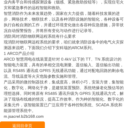
业内务平台和传感探测设备（烟感、紧急救助按钮等），实现住宅火
灾和紧急事件的远程智能和救助。
智慧消防作为未来发展趋势，国家在大力提倡，随着科技发展的进
步，网络技术，物联技术，以及各种消防设施的智能化，各种设备可
执行自检自测的工作，并通过环境变化做出各容种应急措施，异常状
况自动报警报告，并将所有变化与动作进行记录等。
消防局对消防物联网远程系统有什么要求
现消防对物联网远程系统的要求，咱们就拿消防设备中的电气火灾探
测器来说吧，下面我们介绍下安科瑞的ARCM系列。
1 ARCD产品介绍
ARCD 智慧用电在线装置是针对 0.4kV 以下的 TT、TN 系统设计的
智能电力装置，具有的单相交流电测量、遥信输入、遥信输出功能，
以及 RS485 通讯或 GPRS 无线通讯功能，通过对配电回路的剩余电
流、导线温度等火灾危险参数实施和管理。
产品采用的微控制器技术，集成度高，体积小巧，安装方便，集智能
化，数字化，网络化于身，是建筑装置预防、系统绝缘老化预估等的
理想选择。同时将原有 RS485 通讯升级为 GPRS 无线通讯方式，解
决了现场布线难的情况，提高工作效率。作为种的智能化、数字化的
采集元件，该智能装置已广泛应用于各种控制系统、SCADA 系统和
能源管理系统中。
m.jsacrel.b2b168.com
返回目录页