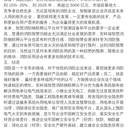
到 15%- 20%， 到 2025 年， 将超过 5000 亿元。市场容量很大，
竞争者自然也多，无论是现有的消防企业、智能家居企业亦或是未来
入局的相关企业， 要想获得更大发展，一定要有创新的技术、产品
和更贴合用户需求的服务，为企业赢得更大的发展机遇。
未来，智慧消防物联网云平台对于探测设备和平台的要求一定会更
高，普通的消防报警功能会无法满足社会发展的需求，安科瑞智慧消
防物联网云平台也富有时代责任感，消防报警会逐渐转变为消防预
警，通过对各类可能引发火灾的场景和细节进行预判，达到消防预警
的目的，当然这只是对未来消防应用的某一种趋势的预测，随着企业
的推动，消防应用还会有更多创新的技术出现。
五、结语
消防是一个非常的领域，对于传统的消防企业来说，要想做更多消防
市场的延伸，一方面要做好产品创新，稳定好产品质量；其二，就是
做好服务， 赢得更多终端用户对的认可，方能推动企业在这个领域
快速稳定的增长。安科瑞智慧消防物联网云平台作为服务系统能有效
解决用电单位电气线缆老旧，小微企业无电工、肉眼无法直观系统即
时排查电气隐患、隐蔽工程隐患检查难等难题，将发现的安全隐患即
时通过该服务系统向用电单位管理人员发送预警信息，用电单位开展
治理，消除潜在安全隐患。推广使用安全用电平台，是从源头上预防
电气火灾的有效措施，是引导企业牢固树立安全意识、落实安全生产
经营企体责任，推进企业牢固树立安全生产（经营）技防、物防建
设，强化企业（经营）安全生产硬件基础，建立健全企业隐患排查治