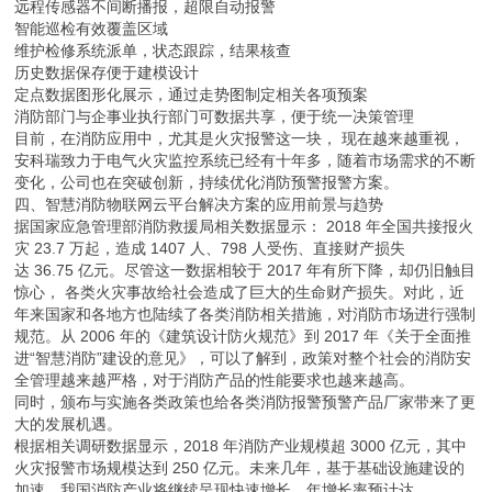
远程传感器不间断播报，超限自动报警
智能巡检有效覆盖区域
维护检修系统派单，状态跟踪，结果核查
历史数据保存便于建模设计
定点数据图形化展示，通过走势图制定相关各项预案
消防部门与企事业执行部门可数据共享，便于统一决策管理
目前，在消防应用中，尤其是火灾报警这一块， 现在越来越重视，
安科瑞致力于电气火灾监控系统已经有十年多，随着市场需求的不断
变化，公司也在突破创新，持续优化消防预警报警方案。
四、智慧消防物联网云平台解决方案的应用前景与趋势
据国家应急管理部消防救援局相关数据显示： 2018 年全国共接报火
灾 23.7 万起，造成 1407 人、798 人受伤、直接财产损失
达 36.75 亿元。尽管这一数据相较于 2017 年有所下降，却仍旧触目
惊心， 各类火灾事故给社会造成了巨大的生命财产损失。对此，近
年来国家和各地方也陆续了各类消防相关措施，对消防市场进行强制
规范。从 2006 年的《建筑设计防火规范》到 2017 年《关于全面推
进“智慧消防”建设的意见》，可以了解到，政策对整个社会的消防安
全管理越来越严格，对于消防产品的性能要求也越来越高。
同时，颁布与实施各类政策也给各类消防报警预警产品厂家带来了更
大的发展机遇。
根据相关调研数据显示，2018 年消防产业规模超 3000 亿元，其中
火灾报警市场规模达到 250 亿元。未来几年，基于基础设施建设的
加速，我国消防产业将继续呈现快速增长，年增长率预计达