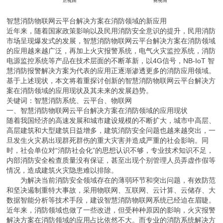
智慧消防物联网云平台解决方案在消防领域的新应用
近年来，随着国家政策影响以及民用消防安全意识的提升，民用消防
市场呈现爆发式的发展，智慧消防物联网云平台解决方案在消防领域
的应用越来越广泛，再加上火灾报警系统，电气火灾监控系统，消防
电源监控系统等产品在技术层面的不断革新，以4G信号，NB-IoT 智
慧消防报警解决方案为代表的应用正逐渐渗透更多的消防应用领域。
基于上述现状，本文将着重探讨创新的智慧消防物联网云平台解决方
案在消防领域的应用现状及其未来的发展趋势。
关键词：智慧消防系统、云平台、物联网
一、智慧消防物联网云平台解决方案在消防领域的应用现状
随着我国经济的高速发展和城市建设规模的不断扩大，城市中高层、
高层建筑和大型建筑日益增多，建筑消防安全问题也越来越突出，一
旦发生火灾易出现群死群伤的重大灾害并造成严重的社会影响。同
时，社会单位对“消防社会化”的思想认识不够，专业技术知识不足，
内部消防安全检查质量没有保证，甚至出现个别管理人员弄虚作假等
情况，造成建筑火灾隐患难以排除。
为解决当前消防安全领域存在的薄弱环节和突出问题，有效防范
和坚决遏制重特大事故，采用物联网、互联网、云计算、云储存、大
数据智能分析等技术手段，建设智慧消防物联网系统已经迫在眉睫。
近年来，消防领域也做了一些改进，但受种种原因的影响，火灾报警
解决方案在消防领域的应用占比依然不大。而专业的消防系统解决方