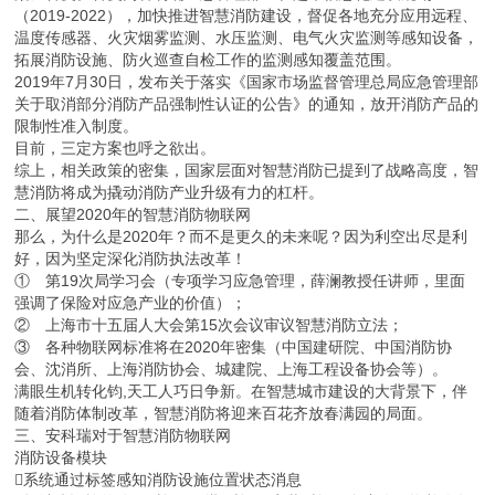
（2019-2022），加快推进智慧消防建设，督促各地充分应用远程、
温度传感器、火灾烟雾监测、水压监测、电气火灾监测等感知设备，
拓展消防设施、防火巡查自检工作的监测感知覆盖范围。
2019年7月30日，发布关于落实《国家市场监督管理总局应急管理部
关于取消部分消防产品强制性认证的公告》的通知，放开消防产品的
限制性准入制度。
目前，三定方案也呼之欲出。
综上，相关政策的密集，国家层面对智慧消防已提到了战略高度，智
慧消防将成为撬动消防产业升级有力的杠杆。
二、展望2020年的智慧消防物联网
那么，为什么是2020年？而不是更久的未来呢？因为利空出尽是利
好，因为坚定深化消防执法改革！
① 第19次局学习会（专项学习应急管理，薛澜教授任讲师，里面
强调了保险对应急产业的价值）；
② 上海市十五届人大会第15次会议审议智慧消防立法；
③ 各种物联网标准将在2020年密集（中国建研院、中国消防协
会、沈消所、上海消防协会、城建院、上海工程设备协会等）。
满眼生机转化钧,天工人巧日争新。在智慧城市建设的大背景下，伴
随着消防体制改革，智慧消防将迎来百花齐放春满园的局面。
三、安科瑞对于智慧消防物联网
消防设备模块
系统通过标签感知消防设施位置状态消息