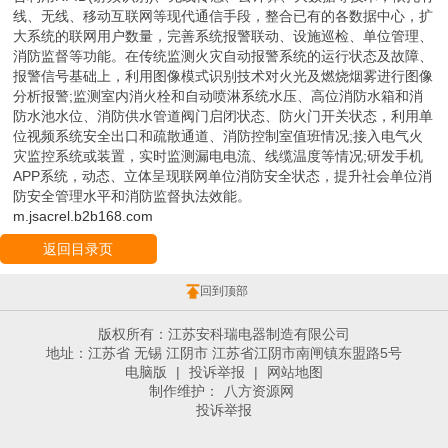
线、无线、移动互联网等现代通信手段，整合已有的各数据中心，扩
大系统的联网用户数量，完善系统报警联动、设施巡检、单位管理、
消防监督等功能。在传统监测火灾自动报警系统的运行状态及故障、
报警信号基础上，利用图像模式识别技术对火光及燃烧烟雾进行图像
分析报警;监测室内消火栓和自动喷淋系统水压、高位消防水箱和消
防水池水位、消防供水管道阀门启闭状态、防火门开关状态，利用单
位视频系统安全出口和疏散通道、消防控制室值班情况;接入电气火
灾监控系统或装置，实时监测漏电电流、线缆温度等情况;研发手机
APP系统，动态、立体呈现联网单位消防安全状态，提升社会单位消
防安全管理水平和消防监督执法效能。
m.jsacrel.b2b168.com
返回目录页
回到顶部
版权所有：江苏安科瑞电器制造有限公司
地址：江苏省 无锡 江阴市 江苏省江阴市南闸镇东盟路5号
电脑版
|
投诉举报
|
网站地图
制作维护：
八方资源网
投诉举报