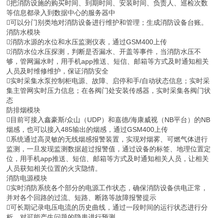
把消防设施的购买时间、到期时间、安装时间、负责人、巡检次数
等信息都录入到数据中心的服务器中
可以分门别类地对消防设备进行维护和管理；生成消防设备台账。
消防水模块
消防水源的水位和水压监测仪表，通过GSM400上传
消防水位水压探测，判断是否漏水、开盖等事件，当消防水压不
够，管网漏水时，用手机app推送、短信、邮箱等方式及时通知相关
人员及时维修维护，保证消防安全
实时采集水泵控制柜电源、故障、启停和手/自动状态信息；实时采
集主管网实时压力信息；在各阀门处安装传感器，实时采集各阀门状
态
防排烟模块
目前可接入鑫豪斯/众山（UDP）和嘉德/海康威视（NB平台）的NB
烟感，也可以接入485输出的烟感，通过GSM400上传
系统通过高灵敏的无线烟感报警装置，实现对烟雾、可燃气体进行
监测，一旦发现监测数据超过报警值，通过设备的标签、地理位置定
位，用手机app推送、短信、邮箱等方式及时通知相关人员，让相关
人员获知相关位置的火灾隐情。
消防电源模块
实时消防系统各个部分的电源工作状态，确保消防设备供电正常，
并对各个回路的过流、短路、断路等故障报警提示
可长期记录电压电流的历史曲线，通过一段时间的运行状态进行分
析，对可能产生问题的隐患进行预测。