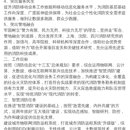
4、突出服务民生
提升消防移动业务工作效能和移动信息化服务水平，为消防基层基础
工作向深度、广度延伸提供保障，为社会公众个性化消防安全需求提
供服务，做到让数据多跑路、群众少跑腿。
5、突出警地融合
牢固树立“警力有限、民力无穷、科技力无尽”的理念，坚持走“军合、
警地融合”的道路，充分发挥天津、上海、沈阳、四川消防研究所的
作用，加强与、高等院校、科研机构等深度合作，借助社会优势资
源，借助“外力”联合开展项目攻关和关键技术研究，充分运用先进实
用的消防科技成果。
二、工作目标
按照《消防信息化“十三五”总体规划》要求，综合运用物联网、云计
算、大数据、移动互联网等新兴信息技术，加快推进“智慧消防”建
设，促进信息化与消防业务工作的深度融合，为构建立体化、全覆盖
的社会火灾防控体系，打造符合实战要求的现代消防警务勤务机制提
供有力支撑，提升社会火灾防控能力、灭火应急救援能力和队伍管理
水平，实现“传统消防”向“现代消防”的转变。
三、智慧消防任务
在推进“智慧消防”建设的基础上，按照“急需先建、内外共建”的方
式，近两年抓好“五大项目”建设，实现动态感知、智能研判、防控，
为作和建设提供信息化支撑。
建设城市物联网消防远程系统，打造城市消防远程系统“升级版”，综
合利用RFID(射频识别)、无线传感、云计算、大数据等技术，依托有