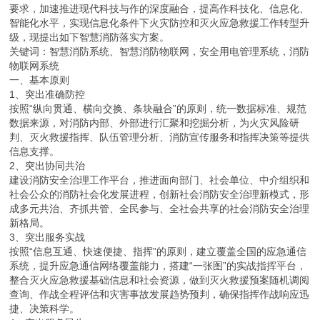
要求，加速推进现代科技与作的深度融合，提高作科技化、信息化、
智能化水平，实现信息化条件下火灾防控和灭火应急救援工作转型升
级，现提出如下智慧消防落实方案。
关键词：智慧消防系统、智慧消防物联网，安全用电管理系统，消防
物联网系统
一、基本原则
1、突出准确防控
按照“纵向贯通、横向交换、条块融合”的原则，统一数据标准、规范
数据来源，对消防内部、外部进行汇聚和挖掘分析，为火灾风险研
判、灭火救援指挥、队伍管理分析、消防宣传服务和指挥决策等提供
信息支撑。
2、突出协同共治
建设消防安全治理工作平台，推进面向部门、社会单位、中介组织和
社会公众的消防社会化发展进程，创新社会消防安全治理新模式，形
成多元共治、齐抓共管、全民参与、全社会共享的社会消防安全治理
新格局。
3、突出服务实战
按照“信息互通、快速便捷、指挥”的原则，建立覆盖全国的应急通信
系统，提升应急通信网络覆盖能力，搭建“一张图”的实战指挥平台，
整合灭火应急救援基础信息和社会资源，做到灭火救援预案随机调阅
查询、作战全程评估和灾害事故发展趋势预判，确保指挥作战响应迅
捷、决策科学。