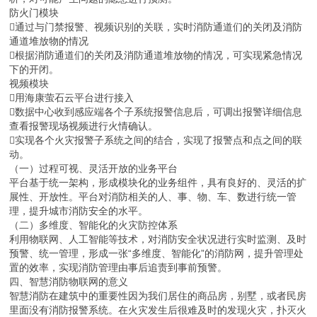
防火门模块
通过与门禁报警、视频识别的关联，实时消防通道们的关闭及消防
通道堆放物的情况
根据消防通道们的关闭及消防通道堆放物的情况，可实现紧急情况
下的开闭。
视频模块
用海康萤石云平台进行接入
数据中心收到感应端各个子系统报警信息后，可调出报警详细信息
查看报警现场视频进行火情确认。
实现各个火灾报警子系统之间的结合，实现了报警点和点之间的联
动。
（一）过程可视、灵活开放的业务平台
平台基于统一架构，形成模块化的业务组件，具有良好的、灵活的扩
展性、开放性。平台对消防相关的人、事、物、车、数进行统一管
理，提升城市消防安全的水平。
（二）多维度、智能化的火灾防控体系
利用物联网、人工智能等技术，对消防安全状况进行实时监测、及时
预警、统一管理，形成一张“多维度、智能化”的消防网，提升管理处
置的效率，实现消防管理由事后追责到事前预警。
四、智慧消防物联网的意义
智慧消防在建筑中的重要性因为我们居住的商品房，别墅，或者民房
里面没有消防报警系统。在火灾发生后很难及时的发现火灾，扑灭火