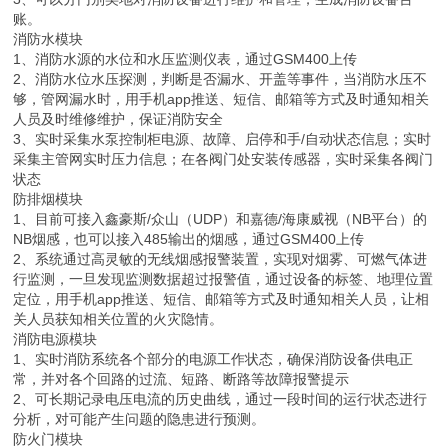
账。
消防水模块
1、消防水源的水位和水压监测仪表，通过GSM400上传
2、消防水位水压探测，判断是否漏水、开盖等事件，当消防水压不
够，管网漏水时，用手机app推送、短信、邮箱等方式及时通知相关
人员及时维修维护，保证消防安全
3、实时采集水泵控制柜电源、故障、启停和手/自动状态信息；实时
采集主管网实时压力信息；在各阀门处安装传感器，实时采集各阀门
状态
防排烟模块
1、目前可接入鑫豪斯/众山（UDP）和嘉德/海康威视（NB平台）的
NB烟感，也可以接入485输出的烟感，通过GSM400上传
2、系统通过高灵敏的无线烟感报警装置，实现对烟雾、可燃气体进
行监测，一旦发现监测数据超过报警值，通过设备的标签、地理位置
定位，用手机app推送、短信、邮箱等方式及时通知相关人员，让相
关人员获知相关位置的火灾隐情。
消防电源模块
1、实时消防系统各个部分的电源工作状态，确保消防设备供电正
常，并对各个回路的过流、短路、断路等故障报警提示
2、可长期记录电压电流的历史曲线，通过一段时间的运行状态进行
分析，对可能产生问题的隐患进行预测。
防火门模块