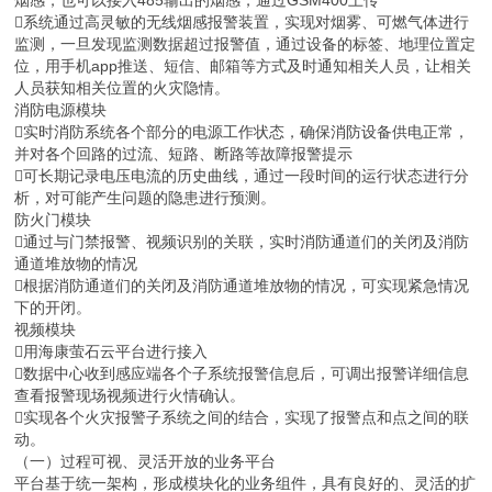
烟感，也可以接入485输出的烟感，通过GSM400上传
系统通过高灵敏的无线烟感报警装置，实现对烟雾、可燃气体进行
监测，一旦发现监测数据超过报警值，通过设备的标签、地理位置定
位，用手机app推送、短信、邮箱等方式及时通知相关人员，让相关
人员获知相关位置的火灾隐情。
消防电源模块
实时消防系统各个部分的电源工作状态，确保消防设备供电正常，
并对各个回路的过流、短路、断路等故障报警提示
可长期记录电压电流的历史曲线，通过一段时间的运行状态进行分
析，对可能产生问题的隐患进行预测。
防火门模块
通过与门禁报警、视频识别的关联，实时消防通道们的关闭及消防
通道堆放物的情况
根据消防通道们的关闭及消防通道堆放物的情况，可实现紧急情况
下的开闭。
视频模块
用海康萤石云平台进行接入
数据中心收到感应端各个子系统报警信息后，可调出报警详细信息
查看报警现场视频进行火情确认。
实现各个火灾报警子系统之间的结合，实现了报警点和点之间的联
动。
（一）过程可视、灵活开放的业务平台
平台基于统一架构，形成模块化的业务组件，具有良好的、灵活的扩