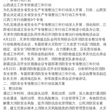
山西成立工作专班推进三年行动
为扎实推进全省安全生产专项整治三年行动深入开展，日前，山西安
委会决定成立全省安全生产专项整治三年行动工作专班。
江西三年行动聚焦9个专项
为扎实推进全省安全生产专项整治三年行动深入开展，强化组织，江
西省日前成立安全生产专项整治三年行动工作推进小组及办公室。
天津市消防救援总队同市局召开消防安全整治行动电视电话会议
4月22日，天津市消防救援总队会同市局联合召开消防安全整治专项
行动电视电话会议，专题部署火灾防控“三大攻坚”行动及“消隐患、保
稳定、促安全”消防整治专项行动，合力围剿火患、压实责任链条、
形成工作闭环。市局孙连凯副局长，市消防救援总队李庆功总出席会
议并讲话。全市机关、派出所、消防救援支队参加会议。
新疆总队召开全区视频会议专题部署消防安全专项整治三年行动
4月22日，新疆消防救援总队召开全区视频会议，分析研判全区消防
安全形势，专题部署消防安全专项整治三年行动。会议由曹旭东副总
队长主持，姚清海总队长、孙军政委出席会议并做讲话。
二、消防安全专项整治三年行动实施方案
1、整治目标
通过三年时间，强化源头治理、系统治理、治理，深入推进打通消防
生命通道、场所治理、突出风险整治、行业管理等工作，有效防范化
解重大消防安全风险，提升消防信息化管理能力、公民消防安全素
质，建立完善从根本上消除火灾风险隐患的消防管理责任链条、火灾