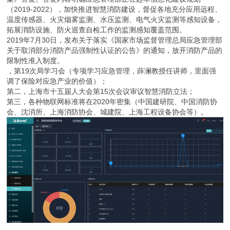
（2019-2022），加快推进智慧消防建设，督促各地充分应用远程、
温度传感器、火灾烟雾监测、水压监测、电气火灾监测等感知设备，
拓展消防设施、防火巡查自检工作的监测感知覆盖范围。
2019年7月30日，发布关于落实《国家市场监督管理总局应急管理部
关于取消部分消防产品强制性认证的公告》的通知，放开消防产品的
限制性准入制度。
，第19次局学习会（专项学习应急管理，薛澜教授任讲师，里面强
调了保险对应急产业的价值）；
第二，上海市十五届人大会第15次会议审议智慧消防立法；
第三，各种物联网标准将在2020年密集（中国建研院、中国消防协
会、沈消所、上海消防协会、城建院、上海工程设备协会等）。