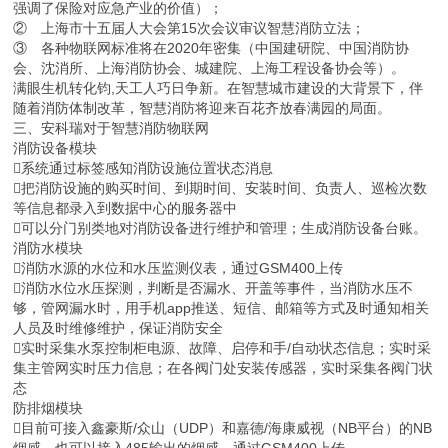
强调了保险对应急产业的价值）；
② 上海市十五届人大会第15次会议审议智慧消防立法；
③ 各种物联网标准将在2020年密集（中国建研院、中国消防协
会、沈消所、上海消防协会、城建院、上海工程设备协会等）。
满眼生机转化钧,天工人巧日争新。在智慧城市建设的大背景下，伴
随着消防体制改革，智慧消防将迎来百花齐放春满园的局面。
三、安科瑞对于智慧消防物联网
消防设备模块
系统通过标签感知消防设施位置状态消息
把消防设施的购买时间、到期时间、安装时间、负责人、巡检次数
等信息都录入到数据中心的服务器中
可以分门别类地对消防设备进行维护和管理；生成消防设备台账。
消防水模块
消防水源的水位和水压监测仪表，通过GSM400上传
消防水位水压探测，判断是否漏水、开盖等事件，当消防水压不
够，管网漏水时，用手机app推送、短信、邮箱等方式及时通知相关
人员及时维修维护，保证消防安全
实时采集水泵控制柜电源、故障、启停和手/自动状态信息；实时采
集主管网实时压力信息；在各阀门处安装传感器，实时采集各阀门状
态
防排烟模块
目前可接入鑫豪斯/众山（UDP）和嘉德/海康威视（NB平台）的NB