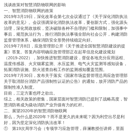
浅谈政策对智慧消防物联网的影响
一、智慧消防物联网的政策
2019年3月19日，深化改革会第七次会议通过了《关于深化消防执法
改革的意见》。会议强调深化消防执法改革，要创新方式，强化源头
治理，深化简政放权，坚决破除各种不合理的门槛和限制，加强事中
事后，规范执法行为，推行消防执法事项全部向社会公开，构建消防
监督管理体系，确保消防安全形势持续稳定向好。
2019年7月8日，应急管理部公开《关于推进全国智慧消防建设的提
案》答复。答复内容明确应急管理部正在起草信息化建设规划
（2019-2022），加快推进智慧消防建设，督促各地充分应用远程、
温度传感器、火灾烟雾监测、水压监测、电气火灾监测等感知设备，
拓展消防设施、防火巡查自检工作的监测感知覆盖范围。
2019年7月30日，发布关于落实《国家市场监督管理总局应急管理部
关于取消部分消防产品强制性认证的公告》的通知，放开消防产品的
限制性准入制度。
目前，三定方案也呼之欲出。
综上，相关政策的密集，国家层面对智慧消防已提到了战略高度，智
慧消防将成为撬动消防产业升级有力的杠杆。
二、展望2020年的智慧消防物联网
那么，为什么是2020年？而不是更久的未来呢？因为利空出尽是利
好，因为坚定深化消防执法改革！
① 第19次局学习会（专项学习应急管理，薛澜教授任讲师，里面