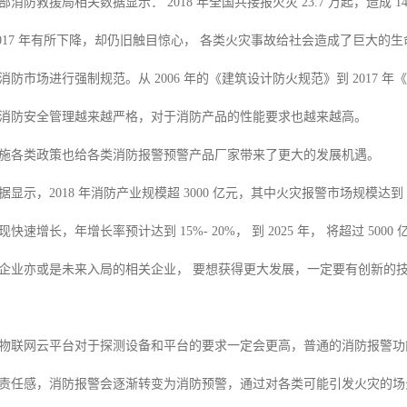
防救援局相关数据显示： 2018 年全国共接报火灾 23.7 万起，造成 140
2017 年有所下降，却仍旧触目惊心， 各类火灾事故给社会造成了巨大
防市场进行强制规范。从 2006 年的《建筑设计防火规范》到 2017 
消防安全管理越来越严格，对于消防产品的性能要求也越来越高。
施各类政策也给各类消防报警预警产品厂家带来了更大的发展机遇。
显示，2018 年消防产业规模超 3000 亿元，其中火灾报警市场规模达
快速增长，年增长率预计达到 15%- 20%， 到 2025 年， 将超过 
企业亦或是未来入局的相关企业， 要想获得更大发展，一定要有创新的
物联网云平台对于探测设备和平台的要求一定会更高，普通的消防报警功
责任感，消防报警会逐渐转变为消防预警，通过对各类可能引发火灾的场