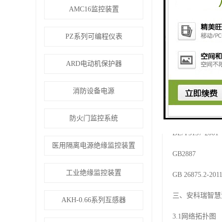
DL/T448-2
AMC16监控装置
DL/T 698.1
PZ系列可编程仪表
DL/T 698.2
ARD电动机保护器
DL/T 698.
消防设备电源
DL/T/814-
GB/T/304
防火门监控系统
DL/T5137
医用隔离电源绝缘监控装置
GB2887 
工业绝缘监控装置
GB 26875.
三、安科瑞智慧
AKH-0.66系列互感器
3.1网络拓扑图