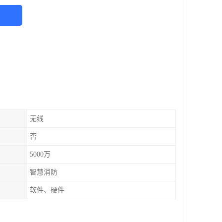
无线
否
5000万
智慧消防
软件、硬件