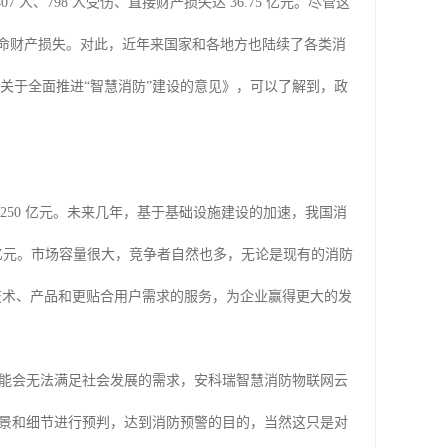
7 人、798 人受伤、直接财产损失达 36.75 亿元。尽管这
的生命财产损失。对此，近年来国家和各地方也陆续了各类消
年《关于全面推进“智慧消防”建设的意见》，可以了解到，政
到 250 亿元。未来几年，基于基础设施建设的加速，我国消
5000 亿元。市场容量很大，竞争者自然也多，无论是现有的消防
技术、产品和更贴合用户需求的服务，为企业赢得更大的发
能会无法满足社会发展的需求，安科瑞智慧消防物联网云
景和细节进行预判，达到消防预警的目的，当然这只是对