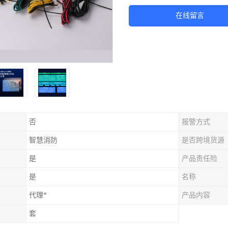
在线留言
否
报警方式
智慧消防
是否跨境货源
是
产品责任险
是
名称
代理*
产品内容
套