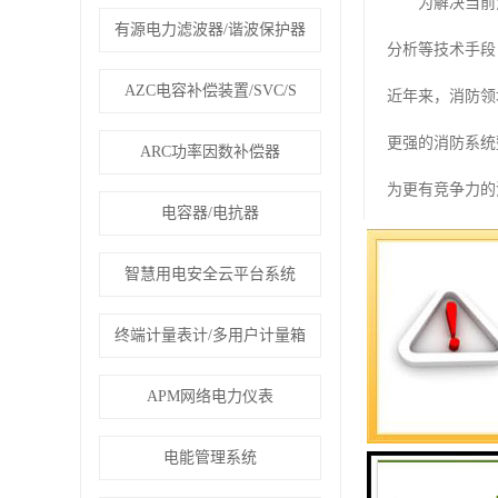
为解决当前消
有源电力滤波器/谐波保护器
分析等技术手段
AZC电容补偿装置/SVC/S
近年来，消防领
更强的消防系统
ARC功率因数补偿器
为更有竞争力的
电容器/电抗器
二、智慧消防系
智慧用电安全云平台系统
ISO/IEC11
GB/50198 
终端计量表计/多用户计量箱
G052-200
APM网络电力仪表
G054-201
电能管理系统
IEC 6158