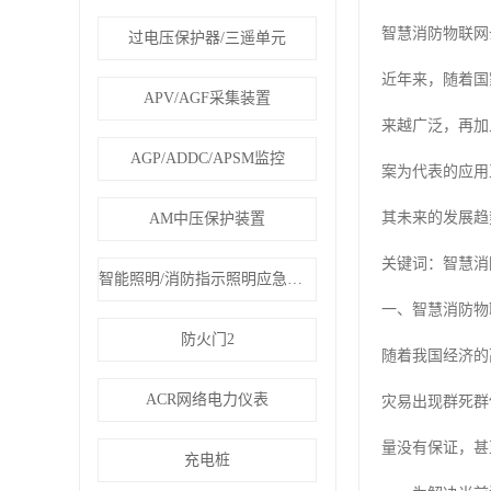
智慧消防物联网
过电压保护器/三遥单元
近年来，随着国
APV/AGF采集装置
来越广泛，再加
AGP/ADDC/APSM监控
案为代表的应用
其未来的发展趋
AM中压保护装置
关键词：智慧消
智能照明/消防指示照明应急疏散
一、智慧消防物
防火门2
随着我国经济的
ACR网络电力仪表
灾易出现群死群
量没有保证，甚
充电桩