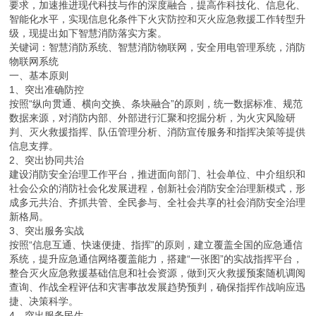
要求，加速推进现代科技与作的深度融合，提高作科技化、信息化、
智能化水平，实现信息化条件下火灾防控和灭火应急救援工作转型升
级，现提出如下智慧消防落实方案。
关键词：智慧消防系统、智慧消防物联网，安全用电管理系统，消防
物联网系统
一、基本原则
1、突出准确防控
按照“纵向贯通、横向交换、条块融合”的原则，统一数据标准、规范
数据来源，对消防内部、外部进行汇聚和挖掘分析，为火灾风险研
判、灭火救援指挥、队伍管理分析、消防宣传服务和指挥决策等提供
信息支撑。
2、突出协同共治
建设消防安全治理工作平台，推进面向部门、社会单位、中介组织和
社会公众的消防社会化发展进程，创新社会消防安全治理新模式，形
成多元共治、齐抓共管、全民参与、全社会共享的社会消防安全治理
新格局。
3、突出服务实战
按照“信息互通、快速便捷、指挥”的原则，建立覆盖全国的应急通信
系统，提升应急通信网络覆盖能力，搭建“一张图”的实战指挥平台，
整合灭火应急救援基础信息和社会资源，做到灭火救援预案随机调阅
查询、作战全程评估和灾害事故发展趋势预判，确保指挥作战响应迅
捷、决策科学。
4、突出服务民生