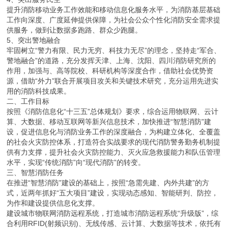
提升消防移动业务工作效能和移动信息化服务水平，为消防基层基础
工作向深度、广度延伸提供保障，为社会公众个性化消防安全需求提
供服务，做到让数据多跑路、群众少跑腿。
5、突出警地融合
牢固树立“警力有限、民力无穷、科技力无尽”的理念，坚持走“军合、
警地融合”的道路，充分发挥天津、上海、沈阳、四川消防研究所的
作用，加强与、高等院校、科研机构等深度合作，借助社会优势资
源，借助“外力”联合开展项目攻关和关键技术研究，充分运用先进实
用的消防科技成果。
二、工作目标
按照《消防信息化“十三五”总体规划》要求，综合运用物联网、云计
算、大数据、移动互联网等新兴信息技术，加快推进“智慧消防”建
设，促进信息化与消防业务工作的深度融合，为构建立体化、全覆盖
的社会火灾防控体系，打造符合实战要求的现代消防警务勤务机制提
供有力支撑，提升社会火灾防控能力、灭火应急救援能力和队伍管理
水平，实现“传统消防”向“现代消防”的转变。
三、智慧消防任务
在推进“智慧消防”建设的基础上，按照“急需先建、内外共建”的方
式，近两年抓好“五大项目”建设，实现动态感知、智能研判、防控，
为作和建设提供信息化支撑。
建设城市物联网消防远程系统，打造城市消防远程系统“升级版”，综
合利用RFID(射频识别)、无线传感、云计算、大数据等技术，依托有