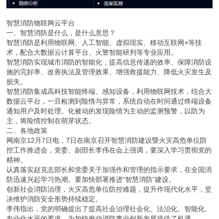
智慧消防物联网云平台
一、智慧消防是什么，是什么意思？
智慧消防是利用物联网、人工智能、虚拟现实、移动互联网+等技
术，配合大数据云计算平台、火警智能研判等专业应用。
智慧消防实现城市消防的智能化，提高信息传递的效率、保障消防设
施的完好率、改善执法及管理效果、增强救援能力、降低火灾发生及
损失。
智慧消防集成高科技智能终端、感知设备，利用物联网技术，结合大
数据云平台，一旦检测到险情与异常，系统自动在时间通过终端设备
通知用户及时处理。化被动的发现险情为主动的监测预警，以防为
主，将险情控制在萌芽状态。
二、各地政策
网南京12月7日电，7日在南京召开智慧消防建设暨火灾高危单位防
控工作推进会，党委、副部长李伟在会上强调，要深入学习贯彻党的
精神。
认真落实赵克志部长和党委关于加强作和管理的指示要求，在全国消
防迅速兴起学习热潮。要加快部署推进“智慧消防”建设。
创新社会消防治理，火灾高危单位防控难题，提升作现代化水平，坚
决维护消防安全形势持续稳定。
李伟指出，党的明确提出了提高社会治理社会化、法治化、智能化、
专业化水平的要求，为加快推动消防事业创新发展提供了机遇。