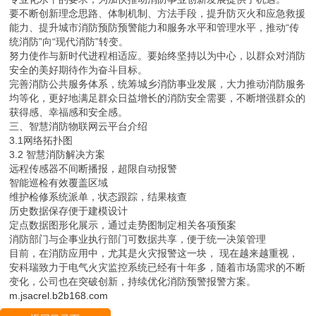
要不断创新理念思路、体制机制、方法手段，提升防灭火和应急救援
能力、提升城市消防预防预警能力和服务水平和管理水平，推动“传
统消防”向“现代消防”转变。
努力使作与新时代进程相适应。要始终坚持以为中心，以群众对消防
安全的美好期待作为奋斗目标。
完善消防公共服务体系，统筹城乡消防事业发展，大力推动消防服务
均等化，更好地满足群众日益增长的消防安全需要，不断增强群众的
获得感、幸福感和安全感。
三、智慧消防物联网云平台介绍
3.1网络拓扑图
3.2 智慧消防解决方案
远程传感器不间断播报，超限自动报警
智能巡检有效覆盖区域
维护检修系统派单，状态跟踪，结果核查
历史数据保存便于建模设计
定点数据图形化展示，通过走势图制定相关各项预案
消防部门与企事业执行部门可数据共享，便于统一决策管理
目前，在消防应用中，尤其是火灾报警这一块， 现在越来越重视，
安科瑞致力于电气火灾监控系统已经有十年多，随着市场需求的不断
变化，公司也在突破创新，持续优化消防预警报警方案。
m.jsacrel.b2b168.com