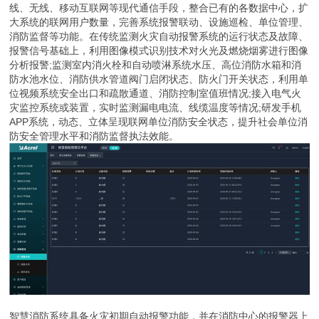
线、无线、移动互联网等现代通信手段，整合已有的各数据中心，扩
大系统的联网用户数量，完善系统报警联动、设施巡检、单位管理、
消防监督等功能。在传统监测火灾自动报警系统的运行状态及故障、
报警信号基础上，利用图像模式识别技术对火光及燃烧烟雾进行图像
分析报警;监测室内消火栓和自动喷淋系统水压、高位消防水箱和消
防水池水位、消防供水管道阀门启闭状态、防火门开关状态，利用单
位视频系统安全出口和疏散通道、消防控制室值班情况;接入电气火
灾监控系统或装置，实时监测漏电电流、线缆温度等情况;研发手机
APP系统，动态、立体呈现联网单位消防安全状态，提升社会单位消
防安全管理水平和消防监督执法效能。
智慧消防系统具备火灾初期自动报警功能，并在消防中心的报警器上