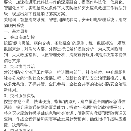
要求，加速推进现代科技与作的深度融合，提高作科技化、信息化、
智能化水平，实现信息化条件下火灾防控和灭火应急救援工作转型升
级，现提出如下智慧消防落实方案。
关键词：智慧消防系统、智慧消防物联网，安全用电管理系统，消防
物联网系统
一、基本原则
1、突出准确防控
按照“纵向贯通、横向交换、条块融合”的原则，统一数据标准、规范
数据来源，对消防内部、外部进行汇聚和挖掘分析，为火灾风险研
判、灭火救援指挥、队伍管理分析、消防宣传服务和指挥决策等提供
信息支撑。
2、突出协同共治
建设消防安全治理工作平台，推进面向部门、社会单位、中介组织和
社会公众的消防社会化发展进程，创新社会消防安全治理新模式，形
成多元共治、齐抓共管、全民参与、全社会共享的社会消防安全治理
新格局。
3、突出服务实战
按照“信息互通、快速便捷、指挥”的原则，建立覆盖全国的应急通信
系统，提升应急通信网络覆盖能力，搭建“一张图”的实战指挥平台，
整合灭火应急救援基础信息和社会资源，做到灭火救援预案随机调阅
查询、作战全程评估和灾害事故发展趋势预判，确保指挥作战响应迅
捷、决策科学。
4、突出服务民生