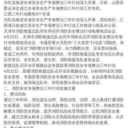
为扎实推进全省安全生产专项整治三年行动深入开展，日前，山西安
委会决定成立全省安全生产专项整治三年行动工作专班。
江西三年行动聚焦9个专项
为扎实推进全省安全生产专项整治三年行动深入开展，强化组织，江
西省日前成立安全生产专项整治三年行动工作推进小组及办公室。
天津市消防救援总队同市局召开消防安全整治行动电视电话会议
4月22日，天津市消防救援总队会同市局联合召开消防安全整治专项
行动电视电话会议，专题部署火灾防控“三大攻坚”行动及“消隐患、保
稳定、促安全”消防整治专项行动，合力围剿火患、压实责任链条、
形成工作闭环。市局孙连凯副局长，市消防救援总队李庆功总出席会
议并讲话。全市机关、派出所、消防救援支队参加会议。
新疆总队召开全区视频会议专题部署消防安全专项整治三年行动
4月22日，新疆消防救援总队召开全区视频会议，分析研判全区消防
安全形势，专题部署消防安全专项整治三年行动。会议由曹旭东副总
队长主持，姚清海总队长、孙军政委出席会议并做讲话。
二、消防安全专项整治三年行动实施方案
1、整治目标
通过三年时间，强化源头治理、系统治理、治理，深入推进打通消防
生命通道、场所治理、突出风险整治、行业管理等工作，有效防范化
解重大消防安全风险，提升消防信息化管理能力、公民消防安全素
质，建立完善从根本上消除火灾风险隐患的消防管理责任链条、火灾
防控体系、监测预警机制，推动消防安全形势持续向好发展。