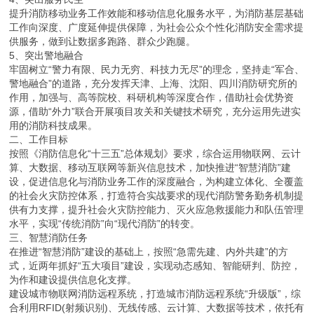
提升消防移动业务工作效能和移动信息化服务水平，为消防基层基础
工作向深度、广度延伸提供保障，为社会公众个性化消防安全需求提
供服务，做到让数据多跑路、群众少跑腿。
5、突出警地融合
牢固树立“警力有限、民力无穷、科技力无尽”的理念，坚持走“军合、
警地融合”的道路，充分发挥天津、上海、沈阳、四川消防研究所的
作用，加强与、高等院校、科研机构等深度合作，借助社会优势资
源，借助“外力”联合开展项目攻关和关键技术研究，充分运用先进实
用的消防科技成果。
二、工作目标
按照《消防信息化“十三五”总体规划》要求，综合运用物联网、云计
算、大数据、移动互联网等新兴信息技术，加快推进“智慧消防”建
设，促进信息化与消防业务工作的深度融合，为构建立体化、全覆盖
的社会火灾防控体系，打造符合实战要求的现代消防警务勤务机制提
供有力支撑，提升社会火灾防控能力、灭火应急救援能力和队伍管理
水平，实现“传统消防”向“现代消防”的转变。
三、智慧消防任务
在推进“智慧消防”建设的基础上，按照“急需先建、内外共建”的方
式，近两年抓好“五大项目”建设，实现动态感知、智能研判、防控，
为作和建设提供信息化支撑。
建设城市物联网消防远程系统，打造城市消防远程系统“升级版”，综
合利用RFID(射频识别)、无线传感、云计算、大数据等技术，依托有