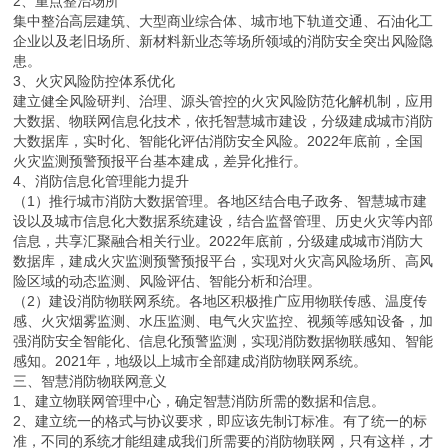
2、重点整治场所
集中整治高层建筑、大型商业综合体、城市地下轨道交通、石油化工
企业以及老旧场所、新材料新业态等场所领域的消防安全突出风险隐
患。
3、火灾风险防控体系优化
建立健全风险研判、治理、源头管控的火灾风险防范化解机制，应用
大数据、物联网信息化技术，依托智慧城市建设，分级建成城市消防
大数据库，实时化、智能化评估消防安全风险。2022年底前，全国
火灾监测预警预报平台基本建成，差异化推行。
4、消防信息化管理能力提升
（1）推行城市消防大数据管理。各地区结合电子政务、智慧城市建
设以及城市信息化大数据系统建设，结合监督管理、历史火灾等内部
信息，共享汇聚融合相关行业。2022年底前，分级建成城市消防大
数据库，建成火灾监测预警预报平台，实现对火灾高风险场所、高风
险区域的动态监测、风险评估、智能分析和治理。
（2）建设消防物联网系统。各地区积极推广应用物联传感、温度传
感、火灾烟雾监测、水压监测、电气火灾监控、视频等感知设备，加
强消防安全智能化、信息化预警监测，实现消防数据物联感知、智能
感知。2021年，地级以上城市全部建成消防物联网系统。
三、智慧消防物联网意义
1、建立物联网管理中心，确定智慧消防所需的数据和信息。
2、建立统一的格式与协议要求，即应该先制订标准。有了统一的标
准，不同的系统才能组建成我们所需要的消防物联网，只有这样，才