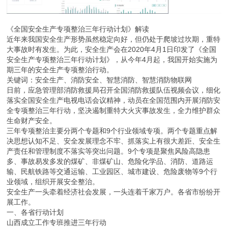
《全国安全生产专项整治三年行动计划》解读
近年来我国安全生产形势虽然稳定向好，但仍处于爬坡过坎期，重特
大事故时有发生。为此，安全生产会在2020年4月1日印发了《全国
安全生产专项整治三年行动计划》，从今年4月起，我国开始实施为
期三年的安全生产专项整治行动。
关键词：安全生产、消防安全、智慧消防、智慧消防物联网
日前，应急管理部消防救援局召开全国消防救援队伍视频会议，细化
落实全国安全生产电视电话会议精神，动员在全国范围内开展消防安
全专项整治三年行动，坚决遏制重特大火灾事故发生，全力维护群众
生命财产安全。
三年专项整治主要分两个专题和9个行业领域专项。两个专题重点解
决思想认知不足、安全发展理念不牢、抓落实上有很大差距、安全生
产责任和管理制度不落实等突出问题。9个专项是聚焦风险高隐患
多、事故易发多发的煤矿、非煤矿山、危险化学品、消防、道路运
输、民航铁路等交通运输、工业园区、城市建设、危险废物等9个行
业领域，组织开展安全整治。
安全生产一头牵着经济社会发展，一头连着千家万户。各省市纷纷开
展工作。
一、各省行动计划
山西成立工作专班推进三年行动