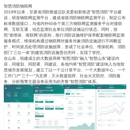
智慧消防物联网
2019年以来，甘肃省消防救援总队党委创新推进“智慧消防”平台建
设，研发物联网监测平台，建成省级消防物联网监测平台，制定公布
标准数据接口，与省内外60余个第三方物联网监测服务平台对接联
网、互联互通，动态监测社会单位消防设施运行状态。同时，按
照“谁维保、谁联网”的原则，推行消防设施维护保养配套物联网监测
服务模式，维保机构通过物联网对服务对象消防设施进行不间断监
护，时间派员处理消防设施故障，形成了社会单位、维保机构、消防
部门“三位一体”的建筑消防设施责任闭环，实现了管控。
在山东，组建成立的大数据局将“智慧消防”融入“智慧山东”建设内
容，同规划、同部署、同建设。各地均将“智慧消防”建设纳入当地智
慧城市发展规划，建立了以一个云计算平台、一个大数据中心、一个
工作门户“三个一”为支撑，灭火救援指挥、社会火灾防控、消防服
务、分析预警主题业务应用为的齐鲁“智慧消防”体系。