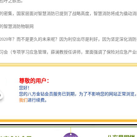
也呼之欲出。
的密集，国家层面对智慧消防已提到了战略高度，智慧消防将成为撬动消
年的智慧消防物联网
2020年？而不是更久的未来呢？因为利空出尽是利好，因为坚定深化消
学习会（专项学习应急管理，薛澜教授任讲师，里面强调了保险对应急产业
届人大会第15次会议审议智慧消防立法；
标准将在2020年密集（中国建研院、中国消防协会、沈消所、上海消防
,天工人巧日争新。在智慧城市建设的大背景下，伴随着消防体制改革，
智慧消防物联网
感知消防设施位置状态消息