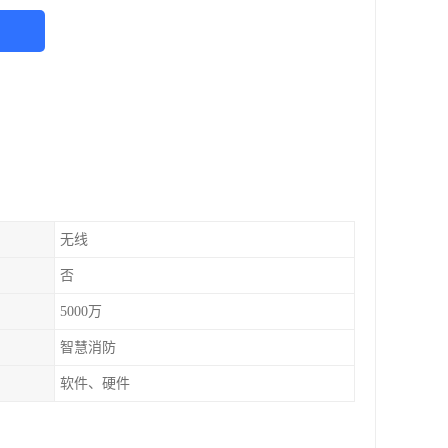
无线
否
5000万
智慧消防
软件、硬件