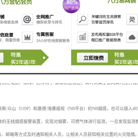
购买时间、到期时间、安装时间、负责人、巡检次数等信息都录入到数据
地对消防设备进行维护和管理；生成消防设备台账。
和水压监测仪表，通过GSM400上传
探测，判断是否漏水、开盖等事件，当消防水压不够，管网漏水时，用手机
安全
控制柜电源、故障、启停和手/自动状态信息；实时采集主管网实时压力
斯/众山（UDP）和嘉德/海康威视（NB平台）的NB烟感，也可以接入485
敏的无线烟感报警装置，实现对烟雾、可燃气体进行监测，一旦发现监测
短信、邮箱等方式及时通知相关人员，让相关人员获知相关位置的火灾隐情