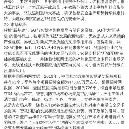
任务》，要求各地区、各有关部门按照任务分工，强化协调协作，推
动工作落实，全力压减事故总量，有效防范较大以上事故和社会影响
大的事故，坚决遏制重特大事故，确保首都安全生产形势持续稳定好
转，为建设和谐宜居之都创造良好的安全环境。
2.3 市场机遇
频推“新基建”，5G与智慧消防物联网有望迎来高峰。5G作为“新基
建”的领衔行业，被定调为“经济发展的新动能”，无论是从未来承接的
产业规模，亦或是对新兴产业所起的支撑作用来看，值得期待。从
GSM到NB- loT、LORA,从4G再延伸到未来的5G，物朕网行止的茁
壮成长离不开无线通信的快速发展与迭代，它是支择起“万物互联”基
础的底层能力之一，并随着物联网场景的碎片化呈现出多样的市场需
求。无线通信技木既随着应用的繁荣而发展，同寸也因其代际升级而
反哺着应用。
根据中国采购网数据，2019年，中国和地方单位智慧消防招标项目
共有63个，平均毎个项目招标金额为475.65万元左右。根据招标网
数据，2019年，全国智慧消防招标项目数量为726个，综合市场规模
在34.5亿元左右。智慧消防市场核心场景是“九小场所"，应用主体以
消防部门为主，民政、街道、社区、学校、、文物等单位等次之。
从需方市场来看，随着人们对各类新技术认知和对生产生活安全需求
的提高，智慧消防的发展和应用是必然的趋势。有了政策的引导，智
慧消防新型产品和各种有助于智慧消防发展的新技术逐渐走进普通人
的视野，迎合了人们对生活生产消防安全转型发展的需求。因此，供
需两方面发展的合力给智慧消防提供了新机遇。