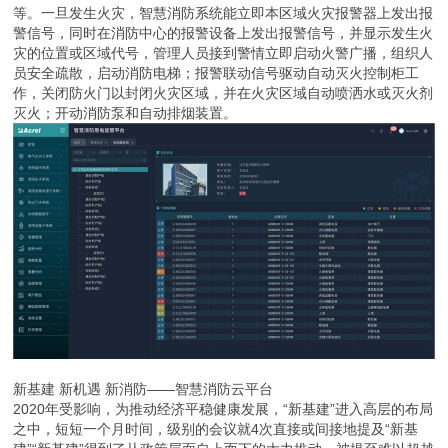
等。一旦发生火灾，智慧消防系统能立即本区域火灾报警器上发出报
警信号，同时在消防中心的报警设备上发出报警信号，并显示发生火
灾的位置或区域代号，管理人员接到警情立即启动火警广播，组织人
员安全疏散，启动消防电梯；报警联动信号驱动自动灭火控制柜工
作，关闭防火门以封闭火灾区域，并在火灾区域自动喷洒水或灭火剂
灭火；开动消防泵和自动排烟装置。
新基建 新机遇 新消防——智慧消防云平台
2020年受影响，为推动经济平稳健康发展，“新基建”进入高层的布局
之中，短短一个月时间，级别的会议就4次直接或间接地提及“新基