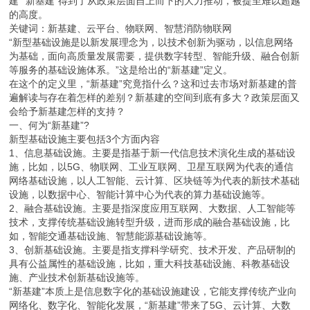
建”“新基建”得到了从政策层面自上而下的大力推动，被提至难以超越
的高度。
关键词：新基建、云平台、物联网、智慧消防物联网
“新型基础设施是以新发展理念为，以技术创新为驱动，以信息网络
为基础，面向高质量发展需要，提供数字转型、智能升级、融合创新
等服务的基础设施体系。”这是给出的“新基建”定义。
在这个的定义里，“新基建”究竟指什么？这和过去市场对新基建的普
遍解读与存在着怎样的差别？新基建的空间到底有多大？政策层面又
会给予新基建怎样的支持？
一、何为“新基建”?
新型基础设施主要包括3个方面内容
1、信息基础设施。主要是指基于新一代信息技术演化生成的基础设
施，比如，以5G、物联网、工业互联网、卫星互联网为代表的通信
网络基础设施，以人工智能、云计算、区块链等为代表的新技术基础
设施，以数据中心、智能计算中心为代表的算力基础设施等。
2、融合基础设施。主要是指深度应用互联网、大数据、人工智能等
技术，支撑传统基础设施转型升级，进而形成的融合基础设施，比
如，智能交通基础设施、智慧能源基础设施等。
3、创新基础设施。主要是指支撑科学研究、技术开发、产品研制的
具有公益属性的基础设施，比如，重大科技基础设施、科教基础设
施、产业技术创新基础设施等。
“新基建”本质上是信息数字化的基础设施建设，它能支撑传统产业向
网络化、数字化、智能化发展，“新基建”带来了5G、云计算、大数