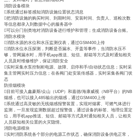
消防设备模块
系统通过标签感知消防设施位置状态消息
把消防设施的购买时间、到期时间、安装时间、负责人、巡检次数
等信息都录入到数据中心的服务器中
可以分门别类地对消防设备进行维护和管理；生成消防设备台账。
消防水模块
消防水源的水位和水压监测仪表，通过GSM400上传
消防水位水压探测，判断是否漏水、开盖等事件，当消防水压不
够，管网漏水时，用手机app推送、短信、邮箱等方式及时通知相关
人员及时维修维护，保证消防安全
实时采集水泵控制柜电源、故障、启停和手/自动状态信息；实时采
集主管网实时压力信息；在各阀门处安装传感器，实时采集各阀门状
态
防排烟模块
目前可接入鑫豪斯/众山（UDP）和嘉德/海康威视（NB平台）的NB
烟感，也可以接入485输出的烟感，通过GSM400上传
系统通过高灵敏的无线烟感报警装置，实现对烟雾、可燃气体进行
监测，一旦发现监测数据超过报警值，通过设备的标签、地理位置定
位，用手机app推送、短信、邮箱等方式及时通知相关人员，让相关
人员获知相关位置的火灾隐情。
消防电源模块
实时消防系统各个部分的电源工作状态，确保消防设备供电正常，