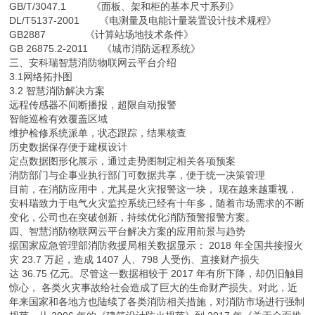
GB/T/3047.1 《面板、架和柜的基本尺寸系列》
DL/T5137-2001 《电测量及电能计量装置设计技术规程》
GB2887 《计算站场地技术条件》
GB 26875.2-2011 《城市消防远程系统》
三、安科瑞智慧消防物联网云平台介绍
3.1网络拓扑图
3.2 智慧消防解决方案
远程传感器不间断播报，超限自动报警
智能巡检有效覆盖区域
维护检修系统派单，状态跟踪，结果核查
历史数据保存便于建模设计
定点数据图形化展示，通过走势图制定相关各项预案
消防部门与企事业执行部门可数据共享，便于统一决策管理
目前，在消防应用中，尤其是火灾报警这一块， 现在越来越重视，
安科瑞致力于电气火灾监控系统已经有十年多，随着市场需求的不断
变化，公司也在突破创新，持续优化消防预警报警方案。
四、智慧消防物联网云平台解决方案的应用前景与趋势
据国家应急管理部消防救援局相关数据显示： 2018 年全国共接报火
灾 23.7 万起，造成 1407 人、798 人受伤、直接财产损失
达 36.75 亿元。尽管这一数据相较于 2017 年有所下降，却仍旧触目
惊心， 各类火灾事故给社会造成了巨大的生命财产损失。对此，近
年来国家和各地方也陆续了各类消防相关措施，对消防市场进行强制