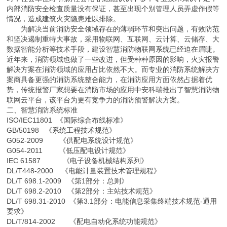
内部消防安全检查质量没有保证，甚至出现个别管理人员弄虚作假等
情况，造成建筑火灾隐患难以排除。
为解决当前消防安全领域存在的薄弱环节和突出问题，有效防范
和坚决遏制重特大事故，采用物联网、互联网、云计算、云储存、大
数据智能分析等技术手段，建设智慧消防物联网系统已经迫在眉睫。
近年来，消防领域也做了一些改进，但受种种原因的影响，火灾报警
解决方案在消防领域的应用占比依然不大。而专业的消防系统解决方
案商具备更强的消防系统整合能力，在消防应用方面依然占据着优
势，传统报警厂家想要在消防市场的应用中安科瑞推出了智慧消防物
联网云平台，该平台为更有竞争力的消防预警解决方案。
二、智慧消防系统标准
ISO/IEC11801 《国际综合布线标准》
GB/50198 《系统工程技术规范》
G052-2009 《供配电系统设计规范》
G054-2011 《低压配电设计规范》
IEC 61587 《电子设备机械结构系列》
DL/T448-2000 《电能计量装置技术管理规程》
DL/T 698.1-2009 《第1部分：总则》
DL/T 698.2-2010 《第2部分：主站技术规范》
DL/T 698.31-2010 《第3.1部分：电能信息采集终端技术规范-通用
要求》
DL/T/814-2002 《配电自动化系统功能规范》