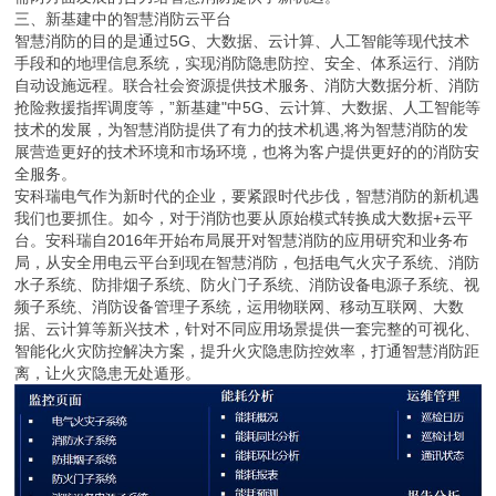
三、新基建中的智慧消防云平台
智慧消防的目的是通过5G、大数据、云计算、人工智能等现代技术
手段和的地理信息系统，实现消防隐患防控、安全、体系运行、消防
自动设施远程。联合社会资源提供技术服务、消防大数据分析、消防
抢险救援指挥调度等，”新基建"中5G、云计算、大数据、人工智能等
技术的发展，为智慧消防提供了有力的技术机遇,将为智慧消防的发
展营造更好的技术环境和市场环境，也将为客户提供更好的的消防安
全服务。
安科瑞电气作为新时代的企业，要紧跟时代步伐，智慧消防的新机遇
我们也要抓住。如今，对于消防也要从原始模式转换成大数据+云平
台。安科瑞自2016年开始布局展开对智慧消防的应用研究和业务布
局，从安全用电云平台到现在智慧消防，包括电气火灾子系统、消防
水子系统、防排烟子系统、防火门子系统、消防设备电源子系统、视
频子系统、消防设备管理子系统，运用物联网、移动互联网、大数
据、云计算等新兴技术，针对不同应用场景提供一套完整的可视化、
智能化火灾防控解决方案，提升火灾隐患防控效率，打通智慧消防距
离，让火灾隐患无处遁形。