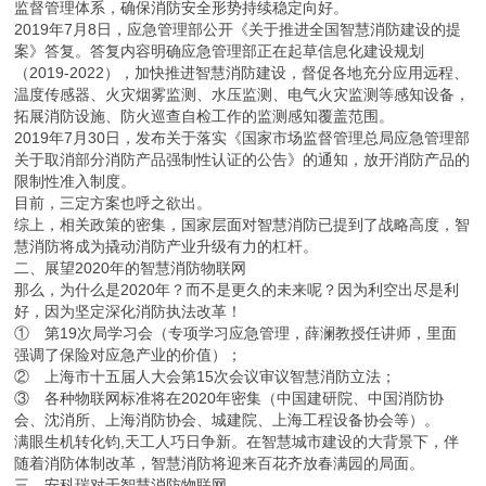
监督管理体系，确保消防安全形势持续稳定向好。
2019年7月8日，应急管理部公开《关于推进全国智慧消防建设的提
案》答复。答复内容明确应急管理部正在起草信息化建设规划
（2019-2022），加快推进智慧消防建设，督促各地充分应用远程、
温度传感器、火灾烟雾监测、水压监测、电气火灾监测等感知设备，
拓展消防设施、防火巡查自检工作的监测感知覆盖范围。
2019年7月30日，发布关于落实《国家市场监督管理总局应急管理部
关于取消部分消防产品强制性认证的公告》的通知，放开消防产品的
限制性准入制度。
目前，三定方案也呼之欲出。
综上，相关政策的密集，国家层面对智慧消防已提到了战略高度，智
慧消防将成为撬动消防产业升级有力的杠杆。
二、展望2020年的智慧消防物联网
那么，为什么是2020年？而不是更久的未来呢？因为利空出尽是利
好，因为坚定深化消防执法改革！
① 第19次局学习会（专项学习应急管理，薛澜教授任讲师，里面
强调了保险对应急产业的价值）；
② 上海市十五届人大会第15次会议审议智慧消防立法；
③ 各种物联网标准将在2020年密集（中国建研院、中国消防协
会、沈消所、上海消防协会、城建院、上海工程设备协会等）。
满眼生机转化钧,天工人巧日争新。在智慧城市建设的大背景下，伴
随着消防体制改革，智慧消防将迎来百花齐放春满园的局面。
三、安科瑞对于智慧消防物联网