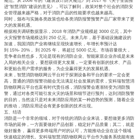
规范。从 2006 年的《建筑设计防火规范》到 2017 年《关于全面推
进“智慧消防”建设的意见》，可以了解到，政策对整个社会的消防安
全管理越来越严格，对于消防产品的性能要求也越来越高。
同时，颁布与实施各类政策也给各类消防报警预警产品厂家带来了更
大的发展机遇。
根据相关调研数据显示，2018 年消防产业规模超 3000 亿元，其中
火灾报警市场规模达到 250 亿元。未来几年，基于基础设施建设的
加速，我国消防产业将继续呈现快速增长，年增长率预计达
到 15%- 20%， 到 2025 年， 将超过 5000 亿元。市场容量很大，
竞争者自然也多，无论是现有的消防企业、智能家居企业亦或是未来
入局的相关企业， 要想获得更大发展，一定要有创新的技术、产品
和更贴合用户需求的服务，为企业赢得更大的发展机遇。
未来，智慧消防物联网云平台对于探测设备和平台的要求一定会更
高，普通的消防报警功能会无法满足社会发展的需求，安科瑞智慧消
防物联网云平台也富有时代责任感，消防报警会逐渐转变为消防预
警，通过对各类可能引发火灾的场景和细节进行预判，达到消防预警
的目的，当然这只是对未来消防应用的某一种趋势的预测，随着企业
的推动，消防应用还会有更多创新的技术出现。
五、结语
消防是一个非常的领域，对于传统的消防企业来说，要想做更多消防
市场的延伸，一方面要做好产品创新，稳定好产品质量；其二，就是
做好服务， 赢得更多终端用户对的认可，方能推动企业在这个领域
快速稳定的增长。安科瑞智慧消防物联网云平台作为服务系统能有效