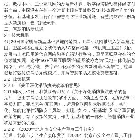
据、数据中心、工业互联网的发展新机遇，数字经济撬动整体经济创
新向前，中国没有任何一个时期比现在更能彰显“科技体现生产力”的
价值。新基建激发百行百业智慧消防行业新潜能，智慧消防产业创新
是大势所趋，云+智能未来。
二、智慧消防新机遇
2.1 技术机遇
4月20日国家明确新型基础设施的范围，卫星互联网被纳入新基建范
围。卫星网络在规划之初便纳入5G整体框架，低轨商业卫星计划的
发展与主流民用通信在网络和客户端进行融合，卫星互联网存在的价
值才能实现。这种“5G+卫星互联网”的蓝图被称之为“天地一体化信息
网络”。产业数字化、数字产业化赋予的发展新机遇不容错过，这里
就是打破传统消防系统模式，开展智慧消防规模化奠定基础。
2.2 政策机遇
2.2.1 《关于深化消防执法改革的意见》
2019年5月30日，和就联合印发了《关于深化消防执法改革的意
见》，提出了消防执法改革的5个方面、12项主要任务。在加强事中
事后方面，要求完善“互联网+"，运用物联网和大数据技术，实时
化、智能化评估消防安全风险，实现。如今，“新基建” 又成了重要的
政策方向，有了政策的支持，作为"新基建”的一部分，智慧消防产业
将迎来新的机遇。
2.2.2 《2020年北京市安全生产重点工作任务》
近期，北京市安全生产会印发了《2020年北京市安全生产重点工作