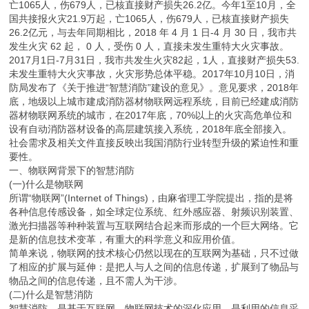
亡1065人，伤679人，已核直接财产损失26.2亿。今年1至10月，全
国共接报火灾21.9万起，亡1065人，伤679人，已核直接财产损失
26.2亿元，与去年同期相比，2018 年 4 月 1 日-4 月 30 日，我市共
发生火灾 62 起， 0 人，受伤 0 人，直接未发生重特大火灾事故。
2017月1日-7月31日，我市共发生火灾82起，1人，直接财产损失53.
未发生重特大火灾事故，火灾形势总体平稳。2017年10月10日，消
防局发布了《关于推进“智慧消防”建设的意见》。意见要求，2018年
底，地级以上城市建成消防器材物联网远程系统，目前已经建成消防
器材物联网系统的城市，在2017年底，70%以上的火灾高危单位和
设有自动消防器材设备的高层建筑接入系统，2018年底全部接入。
社会需求及相关文件直接反映出我国消防行业转型升级的紧迫性和重
要性。
一、物联网背景下的智慧消防
(一)什么是物联网
所谓“物联网”(Internet of Things)，由麻省理工学院提出，指的是将
各种信息传感设备，如全球定位系统、红外感应器、射频识别装置、
激光扫描器等种种装置与互联网结合起来而形成的一个巨大网络。它
是新的信息技术变革，有重大的科学意义和应用价值。
简单来说，物联网的技术核心仍然以现在的互联网为基础，只不过做
了相应的扩展与延伸：是把人与人之间的信息传递，扩展到了物品与
物品之间的信息传递，且不需人为干涉。
(二)什么是智慧消防
智慧消防，是基于互联网、物联网技术的深化应用，是利用的信息采