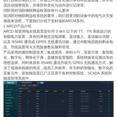
执行自检自测的工作，并通过环境变化做出各容种应急措施，异常状
况自动报警报告，并将所有变化与动作进行记录等。
消防局对消防物联网远程系统有什么要求
现消防对物联网远程系统的要求，咱们就拿消防设备中的电气火灾探
测器来说吧，下面我们介绍下安科瑞的ARCM系列。
1 ARCD产品介绍
ARCD 智慧用电在线装置是针对 0.4kV 以下的 TT、TN 系统设计的
智能电力装置，具有的单相交流电测量、遥信输入、遥信输出功能，
以及 RS485 通讯或 GPRS 无线通讯功能，通过对配电回路的剩余电
流、导线温度等火灾危险参数实施和管理。
产品采用的微控制器技术，集成度高，体积小巧，安装方便，集智能
化，数字化，网络化于身，是建筑装置预防、系统绝缘老化预估等的
理想选择。同时将原有 RS485 通讯升级为 GPRS 无线通讯方式，解
决了现场布线难的情况，提高工作效率。作为种的智能化、数字化的
采集元件，该智能装置已广泛应用于各种控制系统、SCADA 系统和
能源管理系统中。