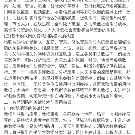
集、处理、管理、流通，智能分析等技术，智能化地完成烟雾监测、
用电参数监测、视频监测、水源信息监测等多项数据的监测上传、应
用，而且可以实时各个地区的消防状态，强化消防、实现集约化管
理，节省人力，在线远程，全时段大范围。从而降低社会消防成本、
实现消防资源的优化 ，大大降低社会资源和自然资源的消耗。
(三)基于物联网的智慧消防模式的构建
物联网的核心是物联、互联、智慧。所以智慧消防系统应当是能够准
确的采集用电参数、烟感报警、水位、水压、视频、点位等各类信
息，又能与相关的网络资源相互联通，建立各类消防数据库，例如火
灾案例库，归纳分析场景、火灾发生的原因、时段、地点等各项数
据，应用到为消防预案设计、演练、部位、时段的消防提供数据支
持。另一个，根据实际数据，分析应用，火灾多发的原因是用电，那
么运用物联网技术，实现对用电参数的监测管控，例如：在某地市单
位、养老院、、学校等单位安装用电监测终端，进而获取海量的用电
数据，大功率、高负荷、小场所等各种环境下的用电数据，去进行分
析归纳应用。实现智慧消防自动报警，有效减少火灾隐患的发生。
二、智慧消防的关键技术与应用前景
(一)智慧消防的关键技术
数据的获取与应用：数据采集，是围绕各个地区、场景、监测终端展
开的，是根据灾害发生的原因、特点、区域进行数据采集，丰富准确
的数据获取，是智慧消防进一步开展的重要基础；消防大数据的应
用，将获取到的消防大数据分类汇总，通过各种计算、分析方式，归