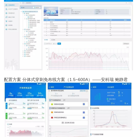
配置方案 分体式穿刺免布线方案（1.5~600A）——安科瑞 鲍静君