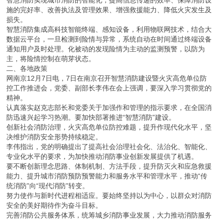
智慧消防实现城市消防的智能化，提高信息传递的效率、保障消防设
施的完好率、改善执法及管理效果、增强救援能力、降低火灾发生及
损失。
智慧消防集成高科技智能终端、感知设备，利用物联网技术，结合大
数据云平台，一旦检测到险情与异常，系统自动在时间通过终端设备
通知用户及时处理。化被动的发现险情为主动的监测预警，以防为
主，将险情控制在萌芽状态。
二、各地政策
网南京12月7日电，7日在南京召开智慧消防建设暨火灾高危单位防
控工作推进会，党委、副部长李伟在会上强调，要深入学习贯彻党的
精神。
认真落实赵克志部长和党委关于加强作和管理的指示要求，在全国消
防迅速兴起学习热潮。要加快部署推进“智慧消防”建设。
创新社会消防治理，火灾高危单位防控难题，提升作现代化水平，坚
决维护消防安全形势持续稳定。
李伟指出，党的明确提出了提高社会治理社会化、法治化、智能化、
专业化水平的要求，为加快推动消防事业创新发展提供了机遇。
要不断创新理念思路、体制机制、方法手段，提升防灭火和应急救援
能力、提升城市消防预防预警能力和服务水平和管理水平，推动“传
统消防”向“现代消防”转变。
努力使作与新时代进程相适应。要始终坚持以为中心，以群众对消防
安全的美好期待作为奋斗目标。
完善消防公共服务体系，统筹城乡消防事业发展，大力推动消防服务