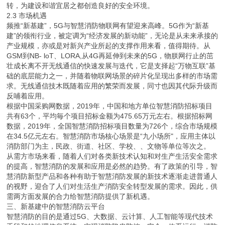
转，为建设和谐宜居之都创造良好的安全环境。
2.3 市场机遇
频推“新基建”，5G与智慧消防物联网有望迎来高峰。5G作为“新基
建”的领衔行业，被定调为“经济发展的新动能”，无论是从未来承接的
产业规模，亦或是对新兴产业所起的支撑作用来看，值得期待。从
GSM到NB- loT、LORA,从4G再延伸到未来的5G，物朕网行止的茁
壮成长离不开无线通信的快速发展与迭代，它是支择起“万物互联”基
础的底层能力之一，并随着物联网场景的碎片化呈现出多样的市场需
求。无线通信技木既随着应用的繁荣而发展，同寸也因其代际升级而
反哺着应用。
根据中国采购网数据，2019年，中国和地方单位智慧消防招标项目
共有63个，平均毎个项目招标金额为475.65万元左右。根据招标网
数据，2019年，全国智慧消防招标项目数量为726个，综合市场规模
在34.5亿元左右。智慧消防市场核心场景是“九小场所"，应用主体以
消防部门为主，民政、街道、社区、学校、、文物等单位等次之。
从需方市场来看，随着人们对各类新技术认知和对生产生活安全需求
的提高，智慧消防的发展和应用是必然的趋势。有了政策的引导，智
慧消防新型产品和各种有助于智慧消防发展的新技术逐渐走进普通人
的视野，迎合了人们对生活生产消防安全转型发展的需求。因此，供
需两方面发展的合力给智慧消防提供了新机遇。
三、新基建中的智慧消防云平台
智慧消防的目的是通过5G、大数据、云计算、人工智能等现代技术