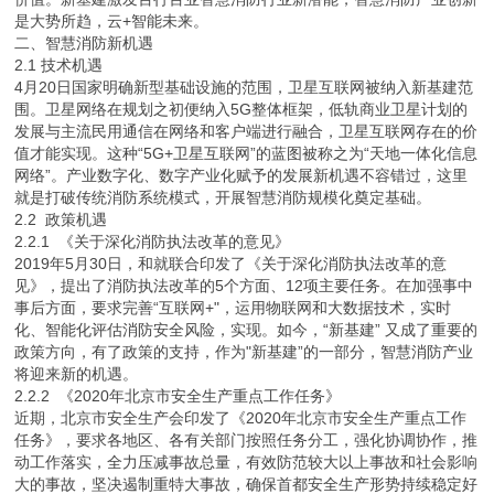
是大势所趋，云+智能未来。
二、智慧消防新机遇
2.1 技术机遇
4月20日国家明确新型基础设施的范围，卫星互联网被纳入新基建范
围。卫星网络在规划之初便纳入5G整体框架，低轨商业卫星计划的
发展与主流民用通信在网络和客户端进行融合，卫星互联网存在的价
值才能实现。这种“5G+卫星互联网”的蓝图被称之为“天地一体化信息
网络”。产业数字化、数字产业化赋予的发展新机遇不容错过，这里
就是打破传统消防系统模式，开展智慧消防规模化奠定基础。
2.2 政策机遇
2.2.1 《关于深化消防执法改革的意见》
2019年5月30日，和就联合印发了《关于深化消防执法改革的意
见》，提出了消防执法改革的5个方面、12项主要任务。在加强事中
事后方面，要求完善“互联网+"，运用物联网和大数据技术，实时
化、智能化评估消防安全风险，实现。如今，“新基建” 又成了重要的
政策方向，有了政策的支持，作为"新基建”的一部分，智慧消防产业
将迎来新的机遇。
2.2.2 《2020年北京市安全生产重点工作任务》
近期，北京市安全生产会印发了《2020年北京市安全生产重点工作
任务》，要求各地区、各有关部门按照任务分工，强化协调协作，推
动工作落实，全力压减事故总量，有效防范较大以上事故和社会影响
大的事故，坚决遏制重特大事故，确保首都安全生产形势持续稳定好