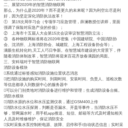
二、展望2020年的智慧消防物联网
那么，为什么是2020年？而不是更久的未来呢？因为利空出尽是利
好，因为坚定深化消防执法改革！
① 第19次局学习会（专项学习应急管理，薛澜教授任讲师，里面
强调了保险对应急产业的价值）；
② 上海市十五届人大会第15次会议审议智慧消防立法；
③ 各种物联网标准将在2020年密集（中国建研院、中国消防协
会、沈消所、上海消防协会、城建院、上海工程设备协会等）。
满眼生机转化钧,天工人巧日争新。在智慧城市建设的大背景下，伴
随着消防体制改革，智慧消防将迎来百花齐放春满园的局面。
三、安科瑞对于智慧消防物联网
消防设备模块
系统通过标签感知消防设施位置状态消息
把消防设施的购买时间、到期时间、安装时间、负责人、巡检次数
等信息都录入到数据中心的服务器中
可以分门别类地对消防设备进行维护和管理；生成消防设备台账。
消防水模块
消防水源的水位和水压监测仪表，通过GSM400上传
消防水位水压探测，判断是否漏水、开盖等事件，当消防水压不
够，管网漏水时，用手机app推送、短信、邮箱等方式及时通知相关
人员及时维修维护，保证消防安全
实时采集水泵控制柜电源、故障、启停和手/自动状态信息；实时采