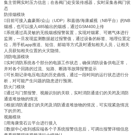
集主管网实时压力信息；在各阀门处安装传感器，实时采集各阀门状
态
防排烟模块
目前可接入鑫豪斯/众山（UDP）和嘉德/海康威视（NB平台）的NB
烟感，也可以接入485输出的烟感，通过GSM400上传
系统通过高灵敏的无线烟感报警装置，实现对烟雾、可燃气体进行
监测，一旦发现监测数据超过报警值，通过设备的标签、地理位置定
位，用手机app推送、短信、邮箱等方式及时通知相关人员，让相关
人员获知相关位置的火灾隐情。
消防电源模块
实时消防系统各个部分的电源工作状态，确保消防设备供电正常，
并对各个回路的过流、短路、断路等故障报警提示
可长期记录电压电流的历史曲线，通过一段时间的运行状态进行分
析，对可能产生问题的隐患进行预测。
防火门模块
通过与门禁报警、视频识别的关联，实时消防通道们的关闭及消防
通道堆放物的情况
根据消防通道们的关闭及消防通道堆放物的情况，可实现紧急情况
下的开闭。
视频模块
用海康萤石云平台进行接入
数据中心收到感应端各个子系统报警信息后，可调出报警详细信息