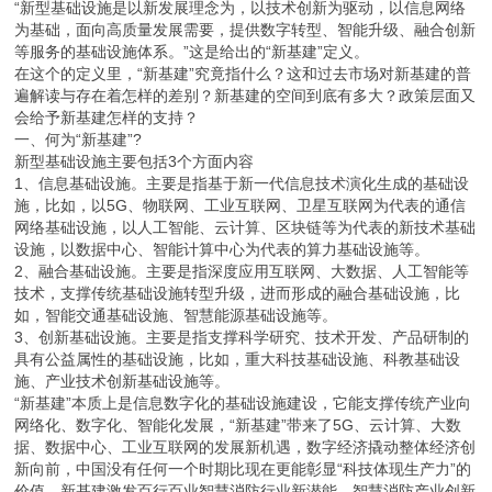
“新型基础设施是以新发展理念为，以技术创新为驱动，以信息网络
为基础，面向高质量发展需要，提供数字转型、智能升级、融合创新
等服务的基础设施体系。”这是给出的“新基建”定义。
在这个的定义里，“新基建”究竟指什么？这和过去市场对新基建的普
遍解读与存在着怎样的差别？新基建的空间到底有多大？政策层面又
会给予新基建怎样的支持？
一、何为“新基建”?
新型基础设施主要包括3个方面内容
1、信息基础设施。主要是指基于新一代信息技术演化生成的基础设
施，比如，以5G、物联网、工业互联网、卫星互联网为代表的通信
网络基础设施，以人工智能、云计算、区块链等为代表的新技术基础
设施，以数据中心、智能计算中心为代表的算力基础设施等。
2、融合基础设施。主要是指深度应用互联网、大数据、人工智能等
技术，支撑传统基础设施转型升级，进而形成的融合基础设施，比
如，智能交通基础设施、智慧能源基础设施等。
3、创新基础设施。主要是指支撑科学研究、技术开发、产品研制的
具有公益属性的基础设施，比如，重大科技基础设施、科教基础设
施、产业技术创新基础设施等。
“新基建”本质上是信息数字化的基础设施建设，它能支撑传统产业向
网络化、数字化、智能化发展，“新基建”带来了5G、云计算、大数
据、数据中心、工业互联网的发展新机遇，数字经济撬动整体经济创
新向前，中国没有任何一个时期比现在更能彰显“科技体现生产力”的
价值。新基建激发百行百业智慧消防行业新潜能，智慧消防产业创新