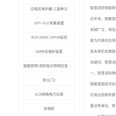
智慧消防物联网
过电压保护器/三遥单元
近年来，随着国
APV/AGF采集装置
来越广泛，再加
AGP/ADDC/APSM监控
案为代表的应用
其未来的发展趋
AM中压保护装置
关键词：智慧消
智能照明/消防指示照明应急疏散
一、智慧消防物
防火门2
随着我国经济的
ACR网络电力仪表
灾易出现群死群
量没有保证，甚
充电桩