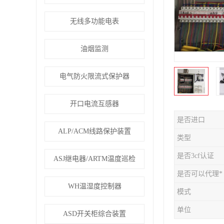
无线多功能电表
油烟监测
电气防火限流式保护器
开口电流互感器
是否进口
ALP/ACM线路保护装置
类型
是否3cf认证
ASJ继电器/ARTM温度巡检
是否可以代理*
WH温湿度控制器
模式
单位
ASD开关柜综合装置