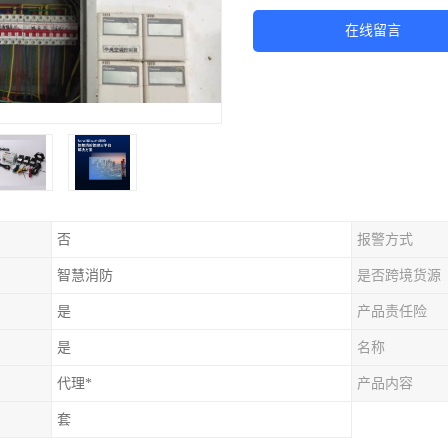
在线留言
否
报警方式
智慧消防
是否跨境货源
是
产品责任险
是
名称
代理*
产品内容
套