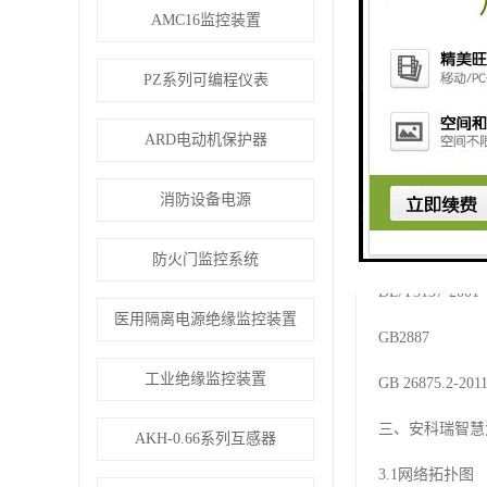
DL/T448-2
AMC16监控装置
DL/T 698.1
PZ系列可编程仪表
DL/T 698.2
ARD电动机保护器
DL/T 698.
消防设备电源
DL/T/814-
GB/T/304
防火门监控系统
DL/T5137
医用隔离电源绝缘监控装置
GB2887 
工业绝缘监控装置
GB 26875.
三、安科瑞智慧
AKH-0.66系列互感器
3.1网络拓扑图