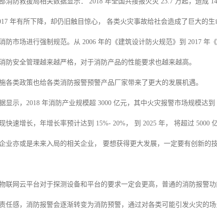
防救援局相关数据显示： 2018 年全国共接报火灾 23.7 万起，造成 140
2017 年有所下降，却仍旧触目惊心， 各类火灾事故给社会造成了巨大
防市场进行强制规范。从 2006 年的《建筑设计防火规范》到 2017 
消防安全管理越来越严格，对于消防产品的性能要求也越来越高。
施各类政策也给各类消防报警预警产品厂家带来了更大的发展机遇。
显示，2018 年消防产业规模超 3000 亿元，其中火灾报警市场规模达
快速增长，年增长率预计达到 15%- 20%， 到 2025 年， 将超过 
企业亦或是未来入局的相关企业， 要想获得更大发展，一定要有创新的
物联网云平台对于探测设备和平台的要求一定会更高，普通的消防报警功
责任感，消防报警会逐渐转变为消防预警，通过对各类可能引发火灾的场