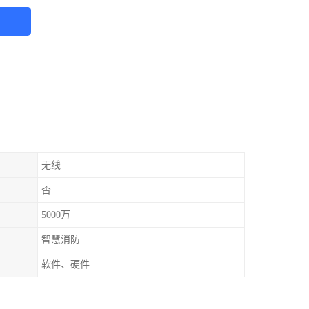
无线
否
5000万
智慧消防
软件、硬件