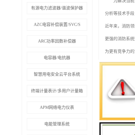
为解决当前消
有源电力滤波器/谐波保护器
分析等技术手段
AZC电容补偿装置/SVC/S
近年来，消防领
更强的消防系统
ARC功率因数补偿器
为更有竞争力的
电容器/电抗器
二、智慧消防系
智慧用电安全云平台系统
ISO/IEC11
GB/50198 
终端计量表计/多用户计量箱
G052-200
APM网络电力仪表
G054-201
电能管理系统
IEC 6158