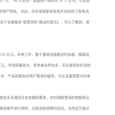
7 人、798 人受伤、直接财产损失达 36.75 亿元。尽管这
的生命财产损失。对此，近年来国家和各地方也陆续了各类消
年《关于全面推进“智慧消防”建设的意见》，可以了解到，政
到 250 亿元。未来几年，基于基础设施建设的加速，我国消
5000 亿元。市场容量很大，竞争者自然也多，无论是现有的消防
技术、产品和更贴合用户需求的服务，为企业赢得更大的发
能会无法满足社会发展的需求，安科瑞智慧消防物联网云
景和细节进行预判，达到消防预警的目的，当然这只是对