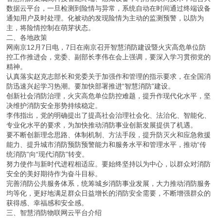
数据云平台，一旦检测到险情与异常，系统自动在时间通过终端设备
通知用户及时处理。化被动的发现险情为主动的监测预警，以防为
主，将险情控制在萌芽状态。
二、各地政策
网南京12月7日电，7日在南京召开智慧消防建设暨火灾高危单位防
控工作推进会，党委、副部长李伟在会上强调，要深入学习贯彻党的
精神。
认真落实赵克志部长和党委关于加强作和管理的指示要求，在全国消
防迅速兴起学习热潮。要加快部署推进“智慧消防”建设。
创新社会消防治理，火灾高危单位防控难题，提升作现代化水平，坚
决维护消防安全形势持续稳定。
李伟指出，党的明确提出了提高社会治理社会化、法治化、智能化、
专业化水平的要求，为加快推动消防事业创新发展提供了机遇。
要不断创新理念思路、体制机制、方法手段，提升防灭火和应急救援
能力、提升城市消防预防预警能力和服务水平和管理水平，推动“传
统消防”向“现代消防”转变。
努力使作与新时代进程相适应。要始终坚持以为中心，以群众对消防
安全的美好期待作为奋斗目标。
完善消防公共服务体系，统筹城乡消防事业发展，大力推动消防服务
均等化，更好地满足群众日益增长的消防安全需要，不断增强群众的
获得感、幸福感和安全感。
三、智慧消防物联网云平台介绍