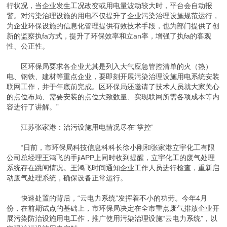
保局召集我区大气应急管控清单企业、规模以上餐饮企业、日处理能
力3000吨以上污水处理厂及直排企业等39家重点单位，对污染治理
设施用电系统项目进行了重要部署安排。
污染治理设施用电系统对排污企业的产污设施和治污设施设置点
位，对污染治理设施的用电数据、运行工况进行不间断监测，部门和
排污单位可以通过手jiAPP和电脑端实时掌握企业污染治理设施的运
行状况，当企业发生工况改变或用电量波动较大时，平台会自动报
警。对污染治理设施的用电不仅提升了企业污染治理设施规范运行，
为企业环保设施的信息化管理提供有效技术手段，也为部门提供了创
新的监察执fa方式，提升了环保效率和立an率，增强了执fa的客观
性、公正性。
区环保局要求各企业尤其是列入大气应急管控清单的火（热）
电、钢铁、建材等重点企业，要即刻开展污染治理设施用电系统安装
联网工作，并于年底前完成。区环保局还邀请了技术人员就大家关心
的点位布局、需要安装的点位大致数量、实现联网所需各项成本等内
容进行了讲解。”
江苏张家港：治污设施用电情况尽在“掌控”
“日前，市环保局科技信息科科长徐小刚和张家港立宇化工有限