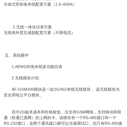
表，接收异常推送等功能
10.统计分析：产污分析、减产减排分析等。
四、系统方案
1.无线免布线分体式方式
分体式穿刺免布线配置方案（1.5~600A）
2.无线一体化仪表方案
无线表外置互感器配置方案（不限电流）
五、系统硬件
1.AEW100免布线多功能仪表
2.无线模块介绍