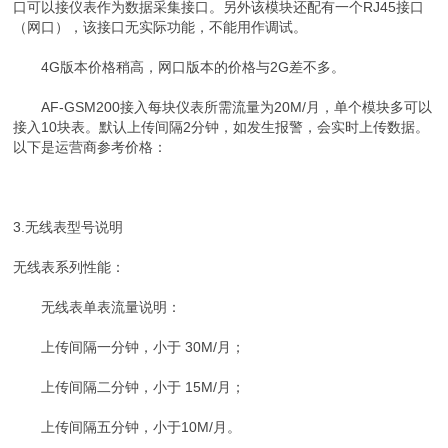
AF-GSM200模块是一款2G/4G/有线无线模块， 该无线模块为
安全用电云平台模块。
其中2G版本成本和价格较低，仅支持GSM网络，支持移动和联
通（联通已退网）的上网的卡。该模块有一个RS-485接口和一个
RS-232接口，这两个通讯接口都可以当做调试口，但只有RS-485接
口可以接仪表作为数据采集接口。另外该模块还配有一个RJ45接口
（网口），该接口无实际功能，不能用作调试。
4G版本价格稍高，网口版本的价格与2G差不多。
AF-GSM200接入每块仪表所需流量为20M/月，单个模块多可以
接入10块表。默认上传间隔2分钟，如发生报警，会实时上传数据。
以下是运营商参考价格：
3.无线表型号说明
无线表系列性能：
无线表单表流量说明：