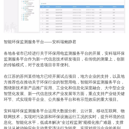
由甲方负责。
智能环保监测服务平台——安科瑞鲍静君
各地各省市已经进行关于环保用电监测服务平台的开展，安科瑞环保
监测服务平台作为新一代信息技术研发项目，在传统的测量上，创新
的传输模式，对于改造项目非常便利。
在江苏的苏州某些地方已经开展试点项目，地方企业的支持，以及地
方推荐也在推动关于环保行业的智慧用电，智能环保监测服务平台，
围绕新技术新产品推广应用、工业化和信息化深度融合、大中型企业