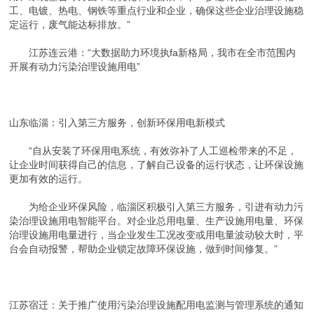
行。”徐小刚介绍说，配套的手jiAPP自带断电提示和异常事件报警功
能，能够时间提醒企业负责人和环保工作人员，及时发现问题并做好
处置。
据了解，我市批安装“云电力系统”的100家企业，涉及印染和酸
洗两大行业，今年7月底前将全部上线运行。在平台功能、数据应
用、系统整合等方面不断优化和完善后，下一步还将推广至全市化
工、电镀、热电、钢铁等重点行业和企业，确保这些企业治理设施稳
定运行，废气能达标排放。”
江苏连云港：“大数据助力环境执fa新格局，我市在全市范围内
开展有动力污染治理设施用电”
山东临淄：引入第三方服务，创新环保用电新模式
“自从安装了环保用电系统，有效弥补了人工巡检带来的不足，
让企业时间获得自己的信息，了解自己设备的运行状态，让环保设施
更加有效的运行。
为给企业环保风险，临淄区积极引入第三方服务，引进有动力污