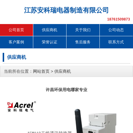
江苏安科瑞电器制造有限公司
18761509873
公司首页
供应商机
关于我们
公司动态
客户案例
荣誉认证
售后服务
联系方式
供应商机
当前所在位置：
网站首页
>
供应商机
许昌环保用电哪家专业