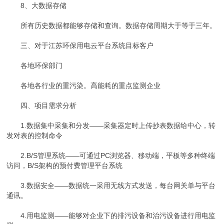
备做有限制的启停计划，超出计划外则报异常。
7、数据安全，统一第三方接口
对公网传输数据进行封装加密，保证通讯线路安全；提供统一的
第三方API或SDK开发接口。
8、大数据存储
所有历史数据都能够存储和查询。数据存储周期大于等于三年。
三、对于江苏环保用电云平台系统目标客户
各地环保部门
各地各行业的重污染。高能耗的重点监测企业
四、项目需求分析
1.数据集中采集和分发——采集器定时上传抄表数据给中心，转
发对表的控制命令