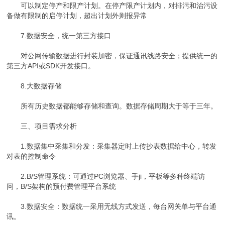
企业生产或排污要按计划进行申报和管理，一旦超出计划外的任
何启动和停止状态，系统就会自动发出预警，进行手ji短信和APP推
送。
6.停限产计划
可以制定停产和限产计划。在停产限产计划内，对排污和治污设
备做有限制的启停计划，超出计划外则报异常
7.数据安全，统一第三方接口
对公网传输数据进行封装加密，保证通讯线路安全；提供统一的
第三方API或SDK开发接口。
8.大数据存储
所有历史数据都能够存储和查询。数据存储周期大于等于三年。
三、项目需求分析
1.数据集中采集和分发：采集器定时上传抄表数据给中心，转发