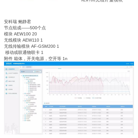
安科瑞 鲍静君
节点组成——500个点
模块 AEW100 20
无线模块 AEW110 1
无线传输模块 AF-GSM200 1
移动或联通物联卡 1
附件 箱体，开关电源，空开等 1n