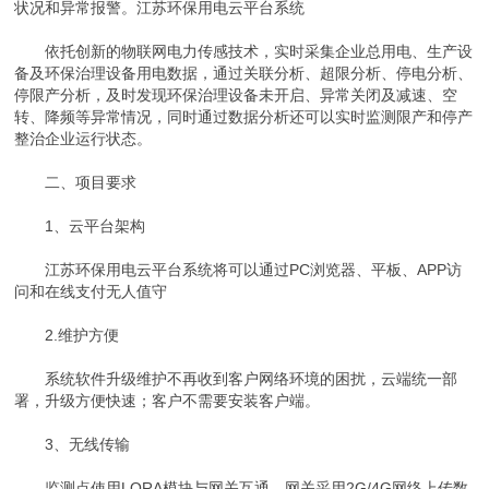
江苏环保用电云平台系统——安科瑞 鲍静君
一、项目意义
随着国家和对于环保要求的迫切提高，也接二连三地各种措施，
如何针对性地对企业内的环保设置使用状况作出监测，发挥污染治理
设备的作用，提高使用效率，并且部门能够实时掌握治污设施的运行
状况和异常报警。江苏环保用电云平台系统
依托创新的物联网电力传感技术，实时采集企业总用电、生产设
备及环保治理设备用电数据，通过关联分析、超限分析、停电分析、
停限产分析，及时发现环保治理设备未开启、异常关闭及减速、空
转、降频等异常情况，同时通过数据分析还可以实时监测限产和停产
整治企业运行状态。
二、项目要求
1、云平台架构
江苏环保用电云平台系统将可以通过PC浏览器、平板、APP访
问和在线支付无人值守
2.维护方便