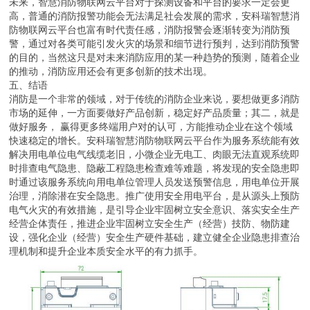
未来，智慧消防物联网云平台对于探测设备和平台的要求一定会更
高，普通的消防报警功能会无法满足社会发展的需求，安科瑞智慧消
防物联网云平台也富有时代责任感，消防报警会逐渐转变为消防预
警，通过对各类可能引发火灾的场景和细节进行预判，达到消防预警
的目的，当然这只是对未来消防应用的某一种趋势的预测，随着企业
的推动，消防应用还会有更多创新的技术出现。
五、结语
消防是一个非常的领域，对于传统的消防企业来说，要想做更多消防
市场的延伸，一方面要做好产品创新，稳定好产品质量；其二，就是
做好服务， 赢得更多终端用户对的认可，方能推动企业在这个领域
快速稳定的增长。安科瑞智慧消防物联网云平台作为服务系统能有效
解决用电单位电气线缆老旧，小微企业无电工、肉眼无法直观系统即
时排查电气隐患、隐蔽工程隐患检查难等难题，将发现的安全隐患即
时通过该服务系统向用电单位管理人员发送预警信息，用电单位开展
治理，消除潜在安全隐患。推广使用安全用电平台，是从源头上预防
电气火灾的有效措施，是引导企业牢固树立安全意识、落实安全生产
经营企体责任，推进企业牢固树立安全生产（经营）技防、物防建
设，强化企业（经营）安全生产硬件基础，建立健全企业隐患排查治
理机制和提升企业本质安全水平的有力抓手。