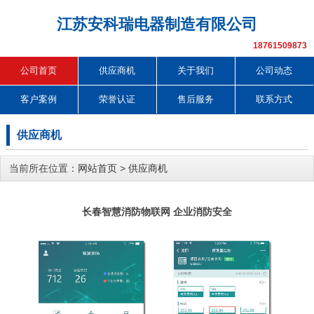
江苏安科瑞电器制造有限公司
18761509873
公司首页
供应商机
关于我们
公司动态
客户案例
荣誉认证
售后服务
联系方式
供应商机
当前所在位置：
网站首页
>
供应商机
长春智慧消防物联网 企业消防安全