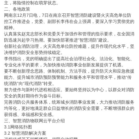
主，将险情控制在萌芽状态。
二、各地政策
网南京12月7日电，7日在南京召开智慧消防建设暨火灾高危单位防
控工作推进会，党委、副部长李伟在会上强调，要深入学习贯彻党的
精神。
认真落实赵克志部长和党委关于加强作和管理的指示要求，在全国消
防迅速兴起学习热潮。要加快部署推进“智慧消防”建设。
创新社会消防治理，火灾高危单位防控难题，提升作现代化水平，坚
决维护消防安全形势持续稳定。
李伟指出，党的明确提出了提高社会治理社会化、法治化、智能化、
专业化水平的要求，为加快推动消防事业创新发展提供了机遇。
要不断创新理念思路、体制机制、方法手段，提升防灭火和应急救援
能力、提升城市消防预防预警能力和服务水平和管理水平，推动“传
统消防”向“现代消防”转变。
努力使作与新时代进程相适应。要始终坚持以为中心，以群众对消防
安全的美好期待作为奋斗目标。
完善消防公共服务体系，统筹城乡消防事业发展，大力推动消防服务
均等化，更好地满足群众日益增长的消防安全需要，不断增强群众的
获得感、幸福感和安全感。
三、智慧消防物联网云平台介绍
3.1网络拓扑图
3.2 智慧消防解决方案