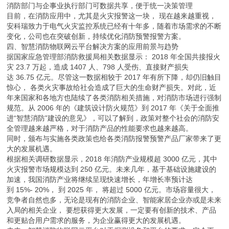
消防部门与企事业执行部门可数据共享，便于统一决策管理
目前，在消防应用中，尤其是火灾报警这一块， 现在越来越重视，
安科瑞致力于电气火灾监控系统已经有十年多，随着市场需求的不断
变化，公司也在突破创新，持续优化消防预警报警方案。
四、智慧消防物联网云平台解决方案的应用前景与趋势
据国家应急管理部消防救援局相关数据显示： 2018 年全国共接报火
灾 23.7 万起，造成 1407 人、798 人受伤、直接财产损失
达 36.75 亿元。尽管这一数据相较于 2017 年有所下降，却仍旧触目
惊心， 各类火灾事故给社会造成了巨大的生命财产损失。对此，近
年来国家和各地方也陆续了各类消防相关措施，对消防市场进行强制
规范。从 2006 年的《建筑设计防火规范》到 2017 年《关于全面推
进“智慧消防”建设的意见》，可以了解到，政策对整个社会的消防安
全管理越来越严格，对于消防产品的性能要求也越来越高。
同时，颁布与实施各类政策也给各类消防报警预警产品厂家带来了更
大的发展机遇。
根据相关调研数据显示，2018 年消防产业规模超 3000 亿元，其中
火灾报警市场规模达到 250 亿元。未来几年，基于基础设施建设的
加速，我国消防产业将继续呈现快速增长，年增长率预计达
到 15%- 20%， 到 2025 年， 将超过 5000 亿元。市场容量很大，
竞争者自然也多，无论是现有的消防企业、智能家居企业亦或是未来
入局的相关企业， 要想获得更大发展，一定要有创新的技术、产品
和更贴合用户需求的服务，为企业赢得更大的发展机遇。