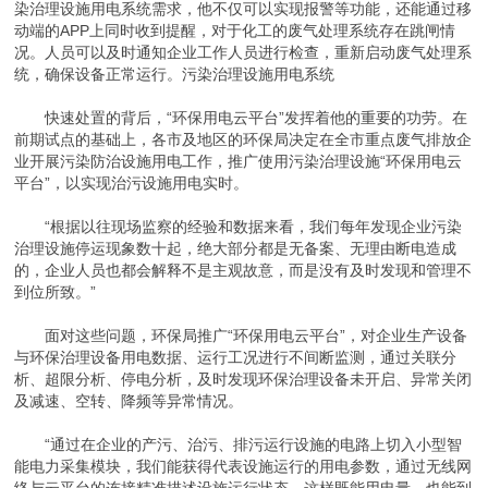
染治理设施用电系统需求，他不仅可以实现报警等功能，还能通过移
动端的APP上同时收到提醒，对于化工的废气处理系统存在跳闸情
况。人员可以及时通知企业工作人员进行检查，重新启动废气处理系
统，确保设备正常运行。污染治理设施用电系统
快速处置的背后，“环保用电云平台”发挥着他的重要的功劳。在
前期试点的基础上，各市及地区的环保局决定在全市重点废气排放企
业开展污染防治设施用电工作，推广使用污染治理设施“环保用电云
平台”，以实现治污设施用电实时。
“根据以往现场监察的经验和数据来看，我们每年发现企业污染
治理设施停运现象数十起，绝大部分都是无备案、无理由断电造成
的，企业人员也都会解释不是主观故意，而是没有及时发现和管理不
到位所致。”
面对这些问题，环保局推广“环保用电云平台”，对企业生产设备
与环保治理设备用电数据、运行工况进行不间断监测，通过关联分
析、超限分析、停电分析，及时发现环保治理设备未开启、异常关闭
及减速、空转、降频等异常情况。
“通过在企业的产污、治污、排污运行设施的电路上切入小型智
能电力采集模块，我们能获得代表设施运行的用电参数，通过无线网
络与云平台的连接精准描述设施运行状态。这样既能用电量，也能到