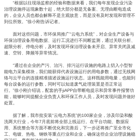
“根据以往现场监察的经验和数据来看，我们每年发现企业污染
治理设施停运现象数十起，绝大部分都是无备案、无理由断电造成
的，企业人员也都会解释不是主观故意，而是没有及时发现和管理不
到位所致。”徐小刚告诉记者。
面对这些问题，市环保局推广“云电力系统”，对企业生产设备与
环保治理设备用电数据、运行工况进行不间断监测，通过关联分析、
超限分析、停电分析，及时发现环保治理设备未开启、异常关闭及减
速、空转、降频等异常情况。
“通过在企业的产污、治污、排污运行设施的电路上切入小型智
能电力采集模块，我们能获得代表设施运行的用电参数，通过无线网
络与云平台的连接精准描述设施运行状态。这样既能用电量，也能到
每台设备的运行参数，同时可以知道废气处理装置是否正常运
行。”徐小刚介绍说，配套的手jiAPP自带断电提示和异常事件报警功
能，能够时间提醒企业负责人和环保工作人员，及时发现问题并做好
处置。
据了解，我市批安装“云电力系统”的100家企业，涉及印染和酸
洗两大行业，今年7月底前将全部上线运行。在平台功能、数据应
用、系统整合等方面不断优化和完善后，下一步还将推广至全市化
工、电镀、热电、钢铁等重点行业和企业，确保这些企业治理设施稳