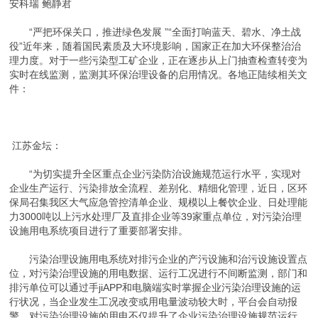
安科瑞 鲍静君
“严把环保关口，推进绿色发展 ”“全面打响蓝天、碧水、净土战
役”近年来，随着国民素质及大环境影响，国家正在加大环保整治治
理力度。对于一些污染型工矿企业，正在逐步从上门抽查检查转变为
实时在线监测，监测其环保治理设备的启用情况。各地正陆续相关文
件：
江苏金坛：
“为切实提升全区重点企业污染防治设施规范运行水平，实现对
企业生产运行、污染排放全流程、差别化、精细化管理，近日，区环
保局召集我区大气应急管控清单企业、规模以上餐饮企业、日处理能
力3000吨以上污水处理厂及直排企业等39家重点单位，对污染治理
设施用电系统项目进行了重要部署安排。
污染治理设施用电系统对排污企业的产污设施和治污设施设置点
位，对污染治理设施的用电数据、运行工况进行不间断监测，部门和
排污单位可以通过手jiAPP和电脑端实时掌握企业污染治理设施的运
行状况，当企业发生工况改变或用电量波动较大时，平台会自动报
警。对污染治理设施的用电不仅提升了企业污染治理设施规范运行，