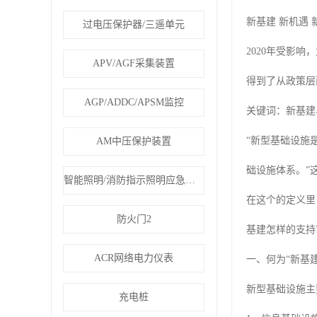
新基建 新机遇
过电压保护器/三遥单元
2020年受影
APV/AGF采集装置
得到了从政策层
AGP/ADDC/APSM监控
关键词：新基建
“新型基础设施
AM中压保护装置
础设施体系。”
智能照明/消防指示照明应急疏散
在这个的定义里
防火门2
基建怎样的支持
ACR网络电力仪表
一、何为“新基建
新型基础设施主
充电桩