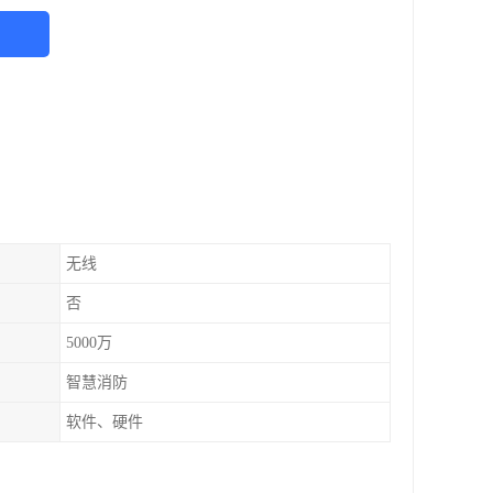
无线
否
5000万
智慧消防
软件、硬件