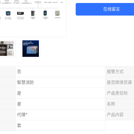
在线留言
否
报警方式
智慧消防
是否跨境货源
是
产品责任险
是
名称
代理*
产品内容
套