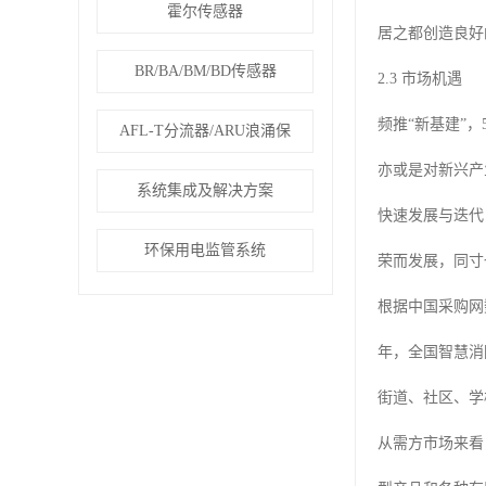
霍尔传感器
居之都创造良好
BR/BA/BM/BD传感器
2.3 市场机遇
频推“新基建”
AFL-T分流器/ARU浪涌保
亦或是对新兴产业
系统集成及解决方案
快速发展与迭代
环保用电监管系统
荣而发展，同寸
根据中国采购网数
年，全国智慧消
街道、社区、学
从需方市场来看