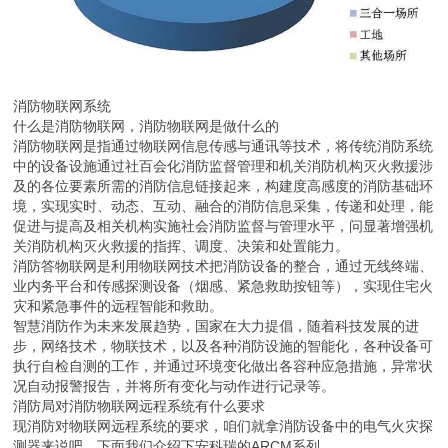
消防物联网系统
什么是消防物联网，消防物联网是做什么的
消防物联网是指通过物联网信息传感与通讯等技术，将传统消防系统
中的设备设施通过社百会化消防监督管理和机关消防机构灭火救援涉
及的各位要素所需的消防信息链接起来，构建度高感度的消防基础环
境，实现实时、动态、互动、融合的消防信息采集，传递和处理，能
促进与提高及相关机构实施社会消防监督与管理水平，问显著增强机
关消防机构灭火救援的指挥、调度、决策和处置能力。
消防答物联网是利用物联网技术把消防设备的整合，通过无线终端、
业内务平台和传感探测设备（烟感、紧急救助按钮等），实现住宅火
灾和紧急事件的远程智能和救助。
智慧消防作为未来发展趋势，国家在大力提倡，随着科技发展的进
步，网络技术，物联技术，以及各种消防设施的智能化，各种设备可
执行自检自测的工作，并通过环境变化做出各容种应急措施，异常状
况自动报警报告，并将所有变化与动作进行记录等。
消防局对消防物联网远程系统有什么要求
现消防对物联网远程系统的要求，咱们就拿消防设备中的电气火灾探
测器来说吧，下面我们介绍下安科瑞的ARCM系列。