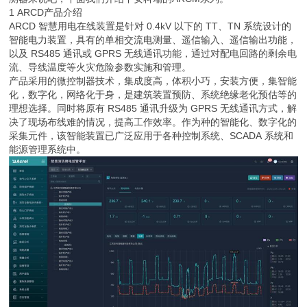
1 ARCD产品介绍
ARCD 智慧用电在线装置是针对 0.4kV 以下的 TT、TN 系统设计的
智能电力装置，具有的单相交流电测量、遥信输入、遥信输出功能，
以及 RS485 通讯或 GPRS 无线通讯功能，通过对配电回路的剩余电
流、导线温度等火灾危险参数实施和管理。
产品采用的微控制器技术，集成度高，体积小巧，安装方便，集智能
化，数字化，网络化于身，是建筑装置预防、系统绝缘老化预估等的
理想选择。同时将原有 RS485 通讯升级为 GPRS 无线通讯方式，解
决了现场布线难的情况，提高工作效率。作为种的智能化、数字化的
采集元件，该智能装置已广泛应用于各种控制系统、SCADA 系统和
能源管理系统中。