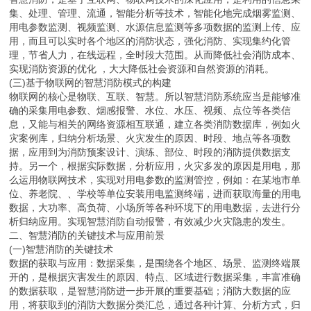
集、处理、管理、流通，智能分析等技术，智能化地完成烟雾监测、
用电参数监测、视频监测、水源信息监测等多项数据的监测上传、应
用，而且可以实时各个地区的消防状态，强化消防、实现集约化管
理，节省人力，在线远程，全时段大范围。从而降低社会消防成本、
实现消防资源的优化 ，大大降低社会资源和自然资源的消耗。
(三)基于物联网的智慧消防模式的构建
物联网的核心是物联、互联、智慧。所以智慧消防系统应当是能够准
确的采集用电参数、烟感报警、水位、水压、视频、点位等各类信
息，又能与相关的网络资源相互联通，建立各类消防数据库，例如火
灾案例库，归纳分析场景、火灾发生的原因、时段、地点等各项数
据，应用到为消防预案设计、演练、部位、时段的消防提供数据支
持。另一个，根据实际数据，分析应用，火灾多发的原因是用电，那
么运用物联网技术，实现对用电参数的监测管控，例如：在某地市单
位、养老院、、学校等单位安装用电监测终端，进而获取海量的用电
数据，大功率、高负荷、小场所等各种环境下的用电数据，去进行分
析归纳应用。实现智慧消防自动报警，有效减少火灾隐患的发生。
二、智慧消防的关键技术与应用前景
(一)智慧消防的关键技术
数据的获取与应用：数据采集，是围绕各个地区、场景、监测终端展
开的，是根据灾害发生的原因、特点、区域进行数据采集，丰富准确
的数据获取，是智慧消防进一步开展的重要基础；消防大数据的应
用，将获取到的消防大数据分类汇总，通过各种计算、分析方式，归