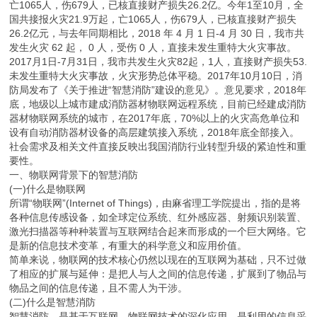
亡1065人，伤679人，已核直接财产损失26.2亿。今年1至10月，全
国共接报火灾21.9万起，亡1065人，伤679人，已核直接财产损失
26.2亿元，与去年同期相比，2018 年 4 月 1 日-4 月 30 日，我市共
发生火灾 62 起， 0 人，受伤 0 人，直接未发生重特大火灾事故。
2017月1日-7月31日，我市共发生火灾82起，1人，直接财产损失53.
未发生重特大火灾事故，火灾形势总体平稳。2017年10月10日，消
防局发布了《关于推进“智慧消防”建设的意见》。意见要求，2018年
底，地级以上城市建成消防器材物联网远程系统，目前已经建成消防
器材物联网系统的城市，在2017年底，70%以上的火灾高危单位和
设有自动消防器材设备的高层建筑接入系统，2018年底全部接入。
社会需求及相关文件直接反映出我国消防行业转型升级的紧迫性和重
要性。
一、物联网背景下的智慧消防
(一)什么是物联网
所谓“物联网”(Internet of Things)，由麻省理工学院提出，指的是将
各种信息传感设备，如全球定位系统、红外感应器、射频识别装置、
激光扫描器等种种装置与互联网结合起来而形成的一个巨大网络。它
是新的信息技术变革，有重大的科学意义和应用价值。
简单来说，物联网的技术核心仍然以现在的互联网为基础，只不过做
了相应的扩展与延伸：是把人与人之间的信息传递，扩展到了物品与
物品之间的信息传递，且不需人为干涉。
(二)什么是智慧消防
智慧消防，是基于互联网、物联网技术的深化应用，是利用的信息采