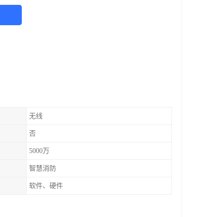
无线
否
5000万
智慧消防
软件、硬件