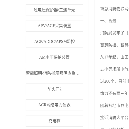
智慧消防物联网
过电压保护器/三遥单元
一、背景
APV/AGF采集装置
消防局发布了《
AGP/ADDC/APSM监控
智慧防控、智慧
从17年起，由
AM中压保护装置
五小等场所电气
智能照明/消防指示照明应急疏散
过200个，目
防火门2
命力还有两三年
ACR网络电力仪表
随着各地市县电
接近消防大平台
充电桩