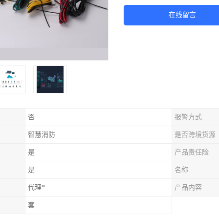
在线留言
否
报警方式
智慧消防
是否跨境货源
是
产品责任险
是
名称
代理*
产品内容
套