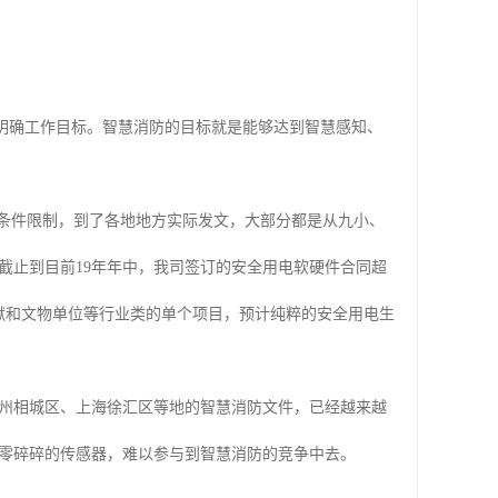
和明确工作目标。智慧消防的目标就是能够达到智慧感知、
于条件限制，到了各地地方实际发文，大部分都是从九小、
截止到目前19年年中，我司签订的安全用电软硬件合同超
狱和文物单位等行业类的单个项目，预计纯粹的安全用电生
州相城区、上海徐汇区等地的智慧消防文件，已经越来越
零碎碎的传感器，难以参与到智慧消防的竞争中去。