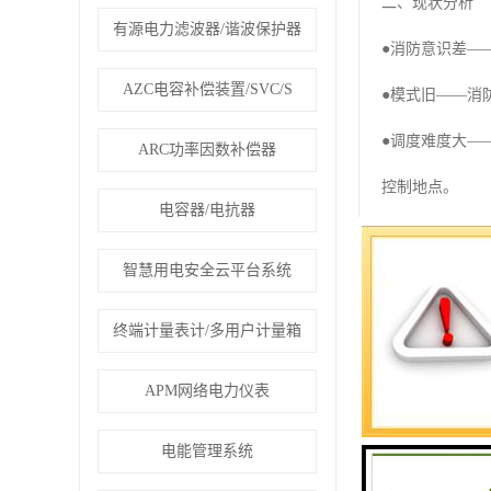
二、现状分析
有源电力滤波器/谐波保护器
●消防意识差—
AZC电容补偿装置/SVC/S
●模式旧——消
●调度难度大—
ARC功率因数补偿器
控制地点。
电容器/电抗器
●系统联动性差
智慧用电安全云平台系统
解决方案
人防+物防+技防
终端计量表计/多用户计量箱
远程传感器不间
APM网络电力仪表
智能巡检有效覆
电能管理系统
维护检修系统派