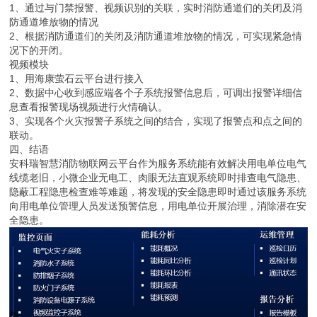
1、通过与门禁报警、视频识别的关联，实时消防通道们的关闭及消
防通道堆放物的情况
2、根据消防通道们的关闭及消防通道堆放物的情况，可实现紧急情
况下的开闭。
视频模块
1、用海康萤石云平台进行接入
2、数据中心收到感应端各个子系统报警信息后，可调出报警详细信
息查看报警现场视频进行火情确认。
3、实现各个火灾报警子系统之间的结合，实现了报警点和点之间的
联动。
四、结语
安科瑞智慧消防物联网云平台作为服务系统能有效解决用电单位电气
线缆老旧，小微企业无电工、肉眼无法直观系统即时排查电气隐患、
隐蔽工程隐患检查难等难题，将发现的安全隐患即时通过该服务系统
向用电单位管理人员发送预警信息，用电单位开展治理，消除潜在安
全隐患。