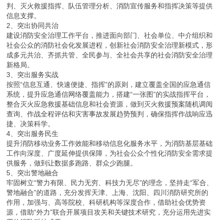
判、灭火救援指挥、队伍管理分析、消防宣传服务和指挥决策等提供
信息支撑。
2、突出协同共治
建设消防安全治理工作平台，推进面向部门、社会单位、中介组织和
社会公众的消防社会化发展进程，创新社会消防安全治理新模式，形
成多元共治、齐抓共管、全民参与、全社会共享的社会消防安全治理
新格局。
3、突出服务实战
按照“信息互通、快速便捷、指挥”的原则，建立覆盖全国的应急通信
系统，提升应急通信网络覆盖能力，搭建“一张图”的实战指挥平台，
整合灭火应急救援基础信息和社会资源，做到灭火救援预案随机调阅
查询、作战全程评估和灾害事故发展趋势预判，确保指挥作战响应迅
捷、决策科学。
4、突出服务民生
提升消防移动业务工作效能和移动信息化服务水平，为消防基层基础
工作向深度、广度延伸提供保障，为社会公众个性化消防安全需求提
供服务，做到让数据多跑路、群众少跑腿。
5、突出警地融合
牢固树立“警力有限、民力无穷、科技力无尽”的理念，坚持走“军合、
警地融合”的道路，充分发挥天津、上海、沈阳、四川消防研究所的
作用，加强与、高等院校、科研机构等深度合作，借助社会优势资
源，借助“外力”联合开展项目攻关和关键技术研究，充分运用先进实