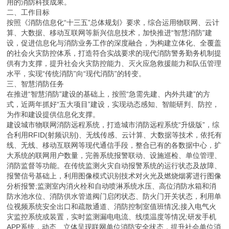
用的消防科技成果。
二、工作目标
按照《消防信息化“十三五”总体规划》要求，综合运用物联网、云计
算、大数据、移动互联网等新兴信息技术，加快推进“智慧消防”建
设，促进信息化与消防业务工作的深度融合，为构建立体化、全覆盖
的社会火灾防控体系，打造符合实战要求的现代消防警务勤务机制提
供有力支撑，提升社会火灾防控能力、灭火应急救援能力和队伍管理
水平，实现“传统消防”向“现代消防”的转变。
三、智慧消防任务
在推进“智慧消防”建设的基础上，按照“急需先建、内外共建”的方
式，近两年抓好“五大项目”建设，实现动态感知、智能研判、防控，
为作和建设提供信息化支撑。
建设城市物联网消防远程系统，打造城市消防远程系统“升级版”，综
合利用RFID(射频识别)、无线传感、云计算、大数据等技术，依托有
线、无线、移动互联网等现代通信手段，整合已有的各数据中心，扩
大系统的联网用户数量，完善系统报警联动、设施巡检、单位管理、
消防监督等功能。在传统监测火灾自动报警系统的运行状态及故障、
报警信号基础上，利用图像模式识别技术对火光及燃烧烟雾进行图像
分析报警;监测室内消火栓和自动喷淋系统水压、高位消防水箱和消
防水池水位、消防供水管道阀门启闭状态、防火门开关状态，利用单
位视频系统安全出口和疏散通道、消防控制室值班情况;接入电气火
灾监控系统或装置，实时监测漏电电流、线缆温度等情况;研发手机
APP系统，动态、立体呈现联网单位消防安全状态，提升社会单位消