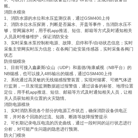
账。
消防水模块
1、消防水源的水位和水压监测仪表，通过GSM400上传
2、消防水位水压探测，判断是否漏水、开盖等事件，当消防水压不
够，管网漏水时，用手机app推送、短信、邮箱等方式及时通知相关
人员及时维修维护，保证消防安全
3、实时采集水泵控制柜电源、故障、启停和手/自动状态信息；实时
采集主管网实时压力信息；在各阀门处安装传感器，实时采集各阀门
状态
防排烟模块
1、目前可接入鑫豪斯/众山（UDP）和嘉德/海康威视（NB平台）的
NB烟感，也可以接入485输出的烟感，通过GSM400上传
2、系统通过高灵敏的无线烟感报警装置，实现对烟雾、可燃气体进
行监测，一旦发现监测数据超过报警值，通过设备的标签、地理位置
定位，用手机app推送、短信、邮箱等方式及时通知相关人员，让相
关人员获知相关位置的火灾隐情。
消防电源模块
1、实时消防系统各个部分的电源工作状态，确保消防设备供电正
常，并对各个回路的过流、短路、断路等故障报警提示
2、可长期记录电压电流的历史曲线，通过一段时间的运行状态进行
分析，对可能产生问题的隐患进行预测。
防火门模块