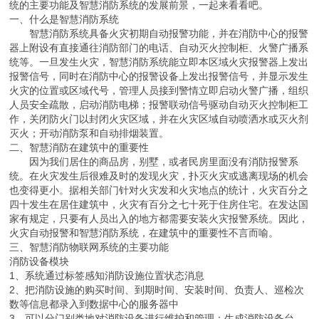
统的主要功能及智慧消防系统的发展前景，一起来看看吧。
一、什么是智慧消防系统
智慧消防系统具备火灾初期自动报警功能，并在消防中心的报警
器上附设有直接通往消防部门的电话、自动灭火控制柜、火警广播系
统等。一旦发生火灾，智慧消防系统能立即本区域火灾报警器上发出
报警信号，同时在消防中心的报警设备上发出报警信号，并显示发生
火灾的位置或区域代号，管理人员接到警情立即启动火警广播，组织
人员安全疏散，启动消防电梯；报警联动信号驱动自动灭火控制柜工
作，关闭防火门以封闭火灾区域，并在火灾区域自动喷洒水或灭火剂
灭火；开动消防泵和自动排烟装置。
二、智慧消防在建筑中的重要性
因为我们居住的商品房，别墅，或者民房里面没有消防报警系
统。在火灾发生后很难及时的发现火灾，扑灭火灾或逃离现场的机会
也变得更小。据相关部门针对火灾发和火灾地点的统计，火灾百分之
四十发生在居住建筑中，火灾有百分之七十死于住房住宅。在发达国
家有规定，只要有人员出入的地方都需要安装火灾报警系统。因此，
火灾自动报警和智慧消防系统，在建筑中的重要性不言而喻。
三、智慧消防物联网系统的主要功能
消防设备模块
1、系统通过标签感知消防设施位置状态消息
2、把消防设施的购买时间、到期时间、安装时间、负责人、巡检次
数等信息都录入到数据中心的服务器中
3、可以分门别类地对消防设备进行维护和管理；生成消防设备台