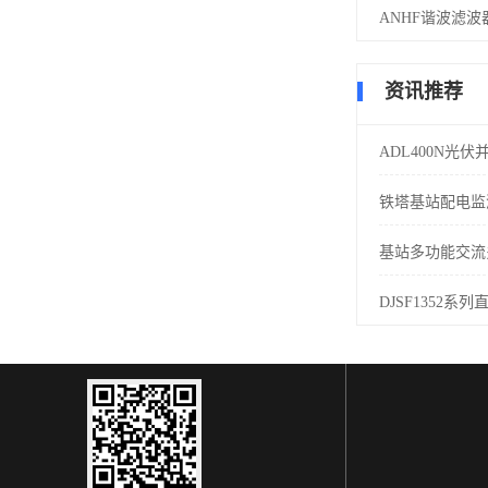
ANHF谐波滤波
资讯推荐
ADL400N光
铁塔基站配电监
基站多功能交流
DJSF1352系