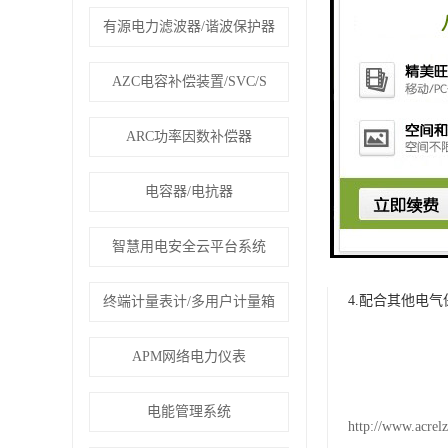
在使用AC型剩
有源电力滤波器/谐波保护器
1.正确安装：
AZC电容补偿装置/SVC/S
线正确、紧固。
2.合理设置动
ARC功率因数补偿器
设置过高，则可
电容器/电抗器
3.定期检查和
智慧用电安全云平台系统
否正常等。如果
4.配合其他电
终端计量表计/多用户计量箱
APM网络电力仪表
电能管理系统
http://www.acrel