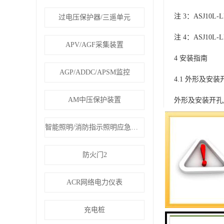
注 3：ASJ10L
过电压保护器/三遥单元
注 4：ASJ10L
APV/AGF采集装置
4 安装指南
AGP/ADDC/APSM监控
4.1 外形及安
AM中压保护装置
外形及安装开孔
智能照明/消防指示照明应急疏散
防火门2
仪表的具体尺寸
ACR网络电力仪表
充电桩