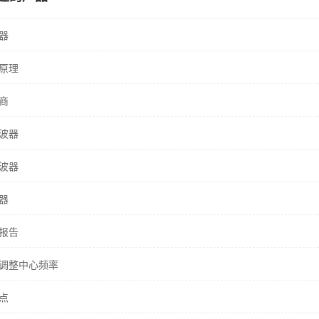
器
原理
商
波器
波器
器
报告
调整中心频率
点