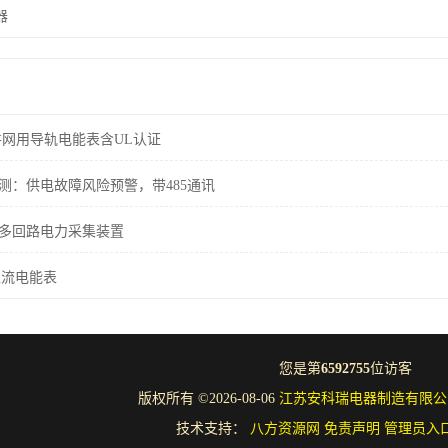
器
伏并网用导轨电能表含UL认证
测：供电故障风险预警，带485通讯
多回路电力采集装置
列直流电能表
您是第
6592755
位访客
版权所有 ©2026-08-06
江苏安科瑞电器制造有限公
技术支持：
八方资源网
免责声明
管理员入