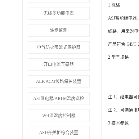
1 概述
无线多功能电表
ASJ智能继电器
油烟监测
线路，用来对电
产品符合 GB/T
电气防火限流式保护器
2 型号规格
开口电流互感器
ALP/ACM线路保护装置
注 1：继电器
ASJ继电器/ARTM温度巡检
注 2：可选通讯功能
WH温湿度控制器
3 技术参数
ASD开关柜综合装置